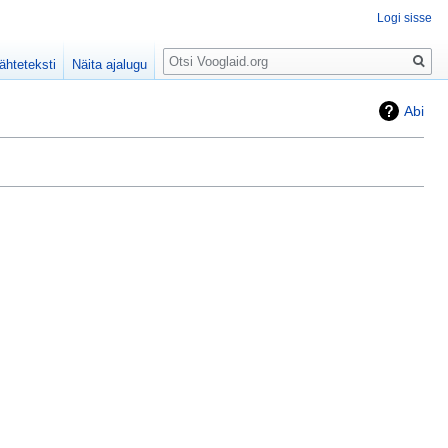
Logi sisse
Otsing
ähteteksti
Näita ajalugu
Abi