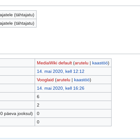
jatele (tähtajatu)
jatele (tähtajatu)
MediaWiki default
(
arutelu
|
kaastöö
)
14. mai 2020, kell 12:12
Vooglaid
(
arutelu
|
kaastöö
)
14. mai 2020, kell 16:26
6
2
90 päeva jooksul)
0
0