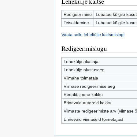
Lehekülje kaitse
Redigeerimine
Lubatud kõigile kasuta
Teisaldamine
Lubatud kõigile kasuta
Vaata selle lehekülje kaitsmislogi
Redigeerimislugu
Lehekülje alustaja
Lehekülje alustusaeg
Viimane toimetaja
Viimase redigeerimise aeg
Redaktsioone kokku
Erinevaid autoreid kokku
Viimaste redigeerimiste arv (viimase 
Erinevaid viimaseid toimetajaid