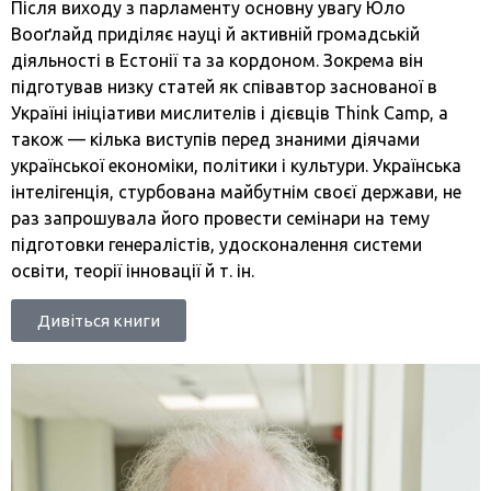
Після виходу з парламенту основну увагу Юло
Вооґлайд приділяє науці й активній громадській
діяльності в Естонії та за кордоном. Зокрема він
підготував низку статей як співавтор заснованої в
Україні ініціативи мислителів і дієвців Think Camp, а
також — кілька виступів перед знаними діячами
української економіки, політики і культури. Українська
інтелігенція, стурбована майбутнім своєї держави, не
раз запрошувала його провести семінари на тему
підготовки генералістів, удосконалення системи
освіти, теорії інновації й т. ін.
Дивіться книги