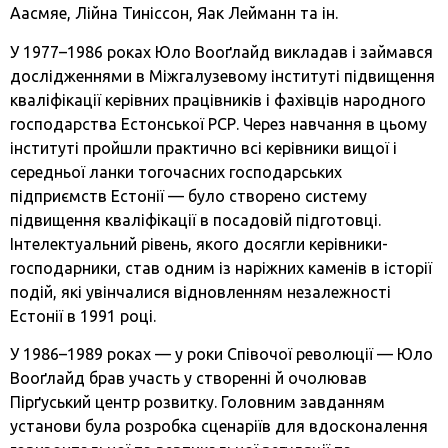
Аасмяе, Лійна Тиніссон, Яак Лейманн та ін.
У 1977–1986 роках Юло Вооґлайд викладав і займався
дослідженнями в Міжгалузевому інституті підвищення
кваліфікації керівних працівників і фахівців народного
господарства Естонської РСР. Через навчання в цьому
інституті пройшли практично всі керівники вищої і
середньої ланки тогочасних господарських
підприємств Естонії — було створено систему
підвищення кваліфікації в посадовій підготовці.
Інтелектуальний рівень, якого досягли керівники-
господарники, став одним із наріжних каменів в історії
подій, які увінчалися відновленням незалежності
Естонії в 1991 році.
У 1986–1989 роках — у роки Співочої революції — Юло
Вооґлайд брав участь у створенні й очолював
Пірґуський центр розвитку. Головним завданням
установи була розробка сценаріїв для вдосконалення