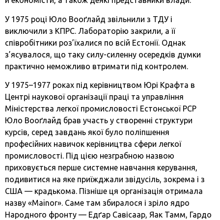
й економісти, а також деякі представники влади.
У 1975 році Юло Вооґлайд звільнили з ТДУ і
виключили з КПРС. Лабораторію закрили, а її
співробітники роз’їхалися по всій Естонії. Однак
з’ясувалося, що таку силу-силенну осередків думки
практично неможливо втримати під контролем.
У 1975–1977 роках під керівництвом Юрі Крафта в
Центрі наукової організації праці та управління
Міністерства легкої промисловості Естонської РСР
Юло Вооґлайд брав участь у створенні структури
курсів, серед завдань якої було поліпшення
професійних навичок керівництва сфери легкої
промисловості. Під цією незграбною назвою
приховується перше системне навчання керування,
подивитися на яке приїжджали звідусіль, зокрема і з
США — крадькома. Пізніше ця організація отримала
назву «Mainor». Саме там збиралося і зріло ядро
Народного фронту — Едґар Савісаар, Яак Тамм, Гардо