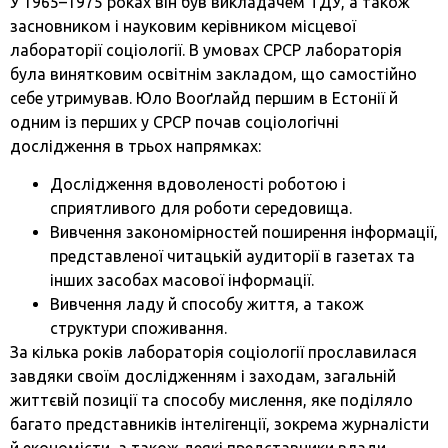
У 1965–1975 роках він був викладачем ТДУ, а також
засновником і науковим керівником місцевої
лабораторії соціології. В умовах СРСР лабораторія
була винятковим освітнім закладом, що самостійно
себе утримував. Юло Вооґлайд першим в Естонії й
одним із перших у СРСР почав соціологічні
дослідження в трьох напрямках:
Дослідження вдоволеності роботою і
сприятливого для роботи середовища.
Вивчення закономірностей поширення інформації,
представленої читацькій аудиторії в газетах та
інших засобах масової інформації.
Вивчення ладу й способу життя, а також
структури споживання.
За кілька років лабораторія соціології прославилася
завдяки своїм дослідженням і заходам, загальній
життєвій позиції та способу мислення, яке поділяло
багато представників інтелігенції, зокрема журналісти