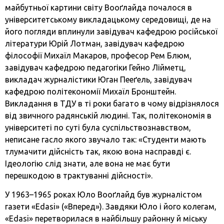
майбутньої картини світу Вооґлайда почалося в
університетському викладацькому середовищі, де на
його погляди вплинули завідувач кафедрою російської
літератури Юрій Лотман, завідувач кафедрою
філософії Михаїл Макаров, професор Рем Блюм,
завідувач кафедрою педагогіки Гейно Лійметц,
викладач журналістики Юган Пееґель, завідувач
кафедрою політекономії Михаїл Бронштейн.
Викладання в ТДУ в ті роки багато в чому відрізнялося
від звичного радянській людині. Так, політекономія в
університеті по суті була суспільствознавством,
неписане гасло якого звучало так: «Студенти мають
тлумачити дійсність так, якою вона насправді є.
Ідеологію слід знати, але вона не має бути
перешкодою в трактуванні дійсності».
У 1963–1965 роках Юло Вооґлайд був журналістом
газети «Edasi» («Вперед»). Завдяки Юло і його колегам,
«Edasi» перетворилася в найбільшу районну й міську