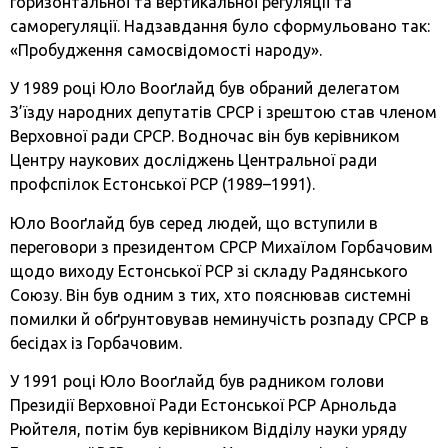
горизонтальної та вертикальної регуляції та
саморегуляції. Надзавдання було сформульовано так:
«Пробудження самосвідомості народу».
У 1989 році Юло Вооґлайд був обраний делегатом
З’їзду народних депутатів СРСР і зрештою став членом
Верховної ради СРСР. Водночас він був керівником
Центру наукових досліджень Центральної ради
профспілок Естонської РСР (1989–1991).
Юло Вооґлайд був серед людей, що вступили в
переговори з президентом СРСР Михаїлом Горбачовим
щодо виходу Естонської РСР зі складу Радянського
Союзу. Він був одним з тих, хто пояснював системні
помилки й обґрунтовував неминучість розпаду СРСР в
бесідах із Горбачовим.
У 1991 році Юло Вооґлайд був радником голови
Президії Верховної Ради Естонської РСР Арнольда
Рюйтеля, потім був керівником Відділу науки уряду