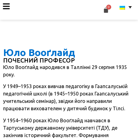
Юло Вооґлайд
ПОЧЕСНИЙ ПРОФЕСОР
Юло Вооґлайд народився в Таллінні 29 серпня 1935
року.
У 1949–1953 роках вивчав педагогіку в Гаапсалуській
педагогічній школі (в 1945–1950 роках Гаапсалуський
учительський семінар), звідки його направили
працювати вихователем у дитячий будинок у Тілсі.
У 1954–1960 роках Юло Вооґлайд навчався в
Тартуському державному університеті (ТДУ), де
закінчив історичний факультет. Формування