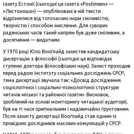
газету Естонії (сьогодні це газета «Postimees» —
«Листоноша») — опубліковані в ній тексти
відрізнялися від тогочасних норм сміливістю,
творчістю і способом мислення. Для суворих
радянських часів такий напрям був дуже сміливим, а
досягнення — видатним.
У 1970 році Юло Вооґлайд захистив кандидатську
дисертацію з філософії (сьогодні це відповідає
ступеню доктора філософських наук). Захист проходив
перед радою Інституту соціальних досліджень СРСР,
тема дисертації звучала так: «Досвід дослідження
соціологічної і соціально-психологічної структури
читачів міської та районної газети». Висновок,
зроблений на основі моніторингу читацької аудиторії,
був на ті часи оригінальним і надзвичайно ґрунтовним.
Після захисту дисертації Вооґлайд став одним із
провідних дослідників масових комунікацій у СРСР.