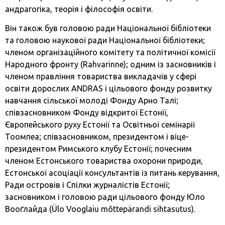
андрагогіка, теорія і філософія освіти.
Він також був головою ради Національної бібліотеки
та головою наукової ради Національної бібліотеки;
членом організаційного комітету та політичної комісії
Народного фронту (Rahvarinne); одним із засновників і
членом правління товариства викладачів у сфері
освіти дорослих ANDRAS і цільового фонду розвитку
навчання сільської молоді Фонду Арно Талі;
співзасновником Фонду відкритої Естонії,
Європейського руху Естонії та Освітньої семінарії
Тоомпеа; співзасновником, президентом і віце-
президентом Римського клубу Естонії; почесним
членом Естонського товариства охорони природи,
Естонської асоціації консультантів із питань керування,
Ради островів і Спілки журналістів Естонії;
засновником і головою ради цільового фонду Юло
Вооґлайда (Ülo Vooglaiu mõttepärandi sihtasutus).