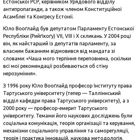
Естонської РСР, керівником Урядового відділу
антипропаганди, а також членом Конституційної
Асамблеї та Конгресу Естонії.
Юло Вооґлайд був депутатом Парламенту Естонської
Республіки (Рийґікоґу) VII, VIII і X скликань. У 2004 році
він, як найстарший із депутатів парламенту, за
власним бажанням відмовився від мандата зі
словами: «Чаша мого терпіння переповнена, оскільки
всі мої рекомендації розбиваються об стіну
нерозуміння».
З 1996 року Юло Вооґлайд професор Інституту права
Тартуського університету (тепер — Талліннський
відділ кафедри права Тартуського університету), а з
2000 року — професор-емерит Тартуського
університету. Темами його наукових досліджень були
соціальна комунікація, теорія організації та керування,
механізми соціального управління та саморегуляції,
теорія і практика інновацій, наукова методологія,