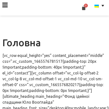
Головна
[vc_row equal_height=”yes” content_placement=”middle”
css=”.vc_custom_1665576781517{padding-top: 20px
!important;padding-bottom: 40px !important;}”
el_id=”contact”][vc_column offset=”vc_col-lg-offset-2
vc_col-lg-8 vc_col-md-offset-1 vc_col-md-10 vc_col-sm-
offset-0″ css=”.vc_custom_1665576820217{padding-top:
0px !important;padding-bottom: 0px !important;}”]
[ultimate_heading main_heading=”Фонд ідейної
спадщини Юло Вооґлайда”
main_heading_font_size=”desktop:40px;mobile_landscape:3