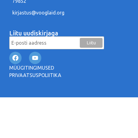
79852
kirjastus@vooglaid.org
Liitu uudiskirjaga
MÜÜGITINGIMUSED
PRIVAATSUSPOLIITIKA