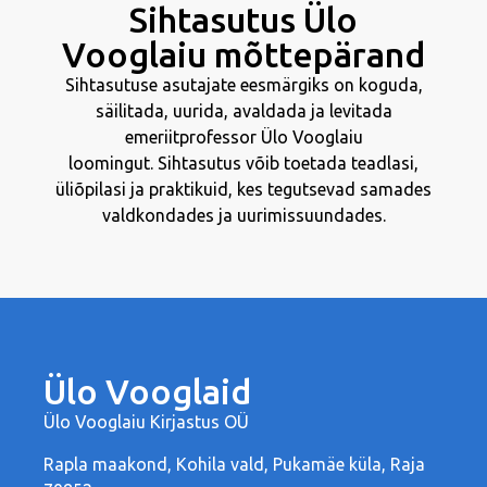
Sihtasutus Ülo
Vooglaiu mõttepärand
Sihtasutuse asutajate eesmärgiks on koguda,
säilitada, uurida, avaldada ja levitada
emeriitprofessor Ülo Vooglaiu
loomingut.
Sihtasutus võib toetada teadlasi,
üliõpilasi ja praktikuid, kes tegutsevad samades
valdkondades ja uurimissuundades.
Ülo Vooglaid
Ülo Vooglaiu Kirjastus OÜ
Rapla maakond, Kohila vald, Pukamäe küla, Raja