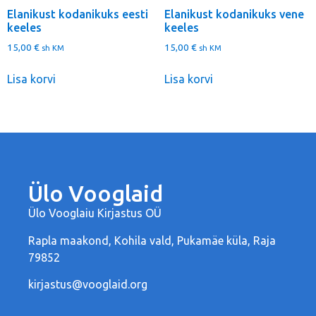
Elanikust kodanikuks eesti
Elanikust kodanikuks vene
keeles
keeles
15,00
€
15,00
€
sh KM
sh KM
Lisa korvi
Lisa korvi
Ülo Vooglaid
Ülo Vooglaiu Kirjastus OÜ
Rapla maakond, Kohila vald, Pukamäe küla, Raja
79852
kirjastus@vooglaid.org