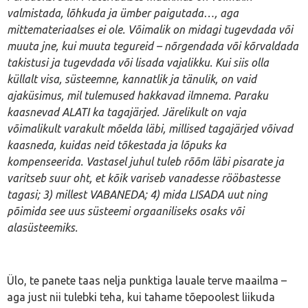
valmistada, lõhkuda ja ümber paigutada…, aga
mittemateriaalses ei ole. Võimalik on midagi tugevdada või
muuta jne, kui muuta tegureid – nõrgendada või kõrvaldada
takistusi ja tugevdada või lisada vajalikku. Kui siis olla
küllalt visa, süsteemne, kannatlik ja tänulik, on vaid
ajaküsimus, mil tulemused hakkavad ilmnema. Paraku
kaasnevad ALATI ka tagajärjed. Järelikult on vaja
võimalikult varakult mõelda läbi, millised tagajärjed võivad
kaasneda, kuidas neid tõkestada ja lõpuks ka
kompenseerida. Vastasel juhul tuleb rõõm läbi pisarate ja
varitseb suur oht, et kõik variseb vanadesse rööbastesse
tagasi; 3) millest VABANEDA; 4) mida LISADA uut ning
põimida see uus süsteemi orgaaniliseks osaks või
alasüsteemiks.
Ülo, te panete taas nelja punktiga lauale terve maailma –
aga just nii tulebki teha, kui tahame tõepoolest liikuda