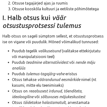
Otsuse tagajärjed ajas ja ruumis
Otsuse kooskõla kultuuri ja eetiliste põhimõtetega
I. Halb otsus kui
väär
otsustusprotsessi tulemus
Halb otsus on sageli sümptom sellest, et otsustusprotsess
ise on vigane või puudulik. Mõned võimalikud tunnused:
Puudub tegelik
valikuseisund
(valitakse ettekirjutatu
või manipulatsiooni teel)
Puudub
teadmine alternatiividest
või
nende mõju
analüüs
Puudub
tulemus-tagajärg-vahe
eristus
Otsus tehakse
võõrandunud eesmärkide
nimel (nt
kasumi, mitte elu teenimiseks)
Otsus on
reaalsusest irdunud
,
tõenditeta
,
ideoloogiline
või
sõltuvuses mõjukeskustest
Otsus
täidetakse halastamatult
, arvestamata