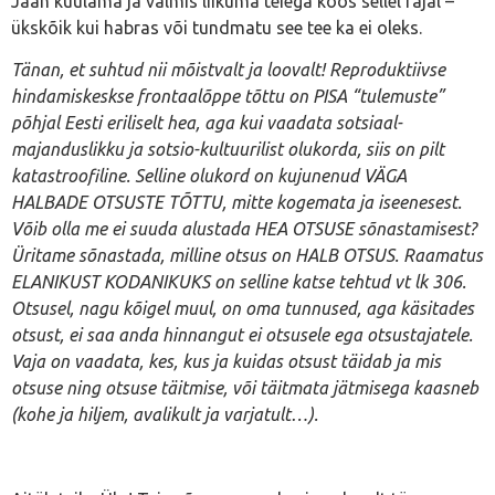
Jään kuulama ja valmis liikuma teiega koos sellel rajal –
ükskõik kui habras või tundmatu see tee ka ei oleks.
Tänan, et suhtud nii mõistvalt ja loovalt! Reproduktiivse
hindamiskeskse frontaalõppe tõttu on PISA “tulemuste”
põhjal Eesti eriliselt hea, aga kui vaadata sotsiaal-
majanduslikku ja sotsio-kultuurilist olukorda, siis on pilt
katastroofiline. Selline olukord on kujunenud VÄGA
HALBADE OTSUSTE TÕTTU, mitte kogemata ja iseenesest.
Võib olla me ei suuda alustada HEA OTSUSE sõnastamisest?
Üritame sõnastada, milline otsus on HALB OTSUS. Raamatus
ELANIKUST KODANIKUKS on selline katse tehtud vt lk 306.
Otsusel, nagu kõigel muul, on oma tunnused, aga käsitades
otsust, ei saa anda hinnangut ei otsusele ega otsustajatele.
Vaja on vaadata, kes, kus ja kuidas otsust täidab ja mis
otsuse ning otsuse täitmise, või täitmata jätmisega kaasneb
(kohe ja hiljem, avalikult ja varjatult…).