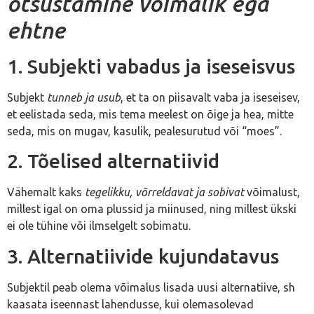
otsustamine võimalik ega
ehtne
1. Subjekti vabadus ja iseseisvus
Subjekt
tunneb ja usub
, et ta on piisavalt vaba ja iseseisev,
et eelistada seda, mis tema meelest on õige ja hea, mitte
seda, mis on mugav, kasulik, pealesurutud või “moes”.
2. Tõelised alternatiivid
Vähemalt kaks
tegelikku, võrreldavat ja sobivat
võimalust,
millest igal on oma plussid ja miinused, ning millest ükski
ei ole tühine või ilmselgelt sobimatu.
3. Alternatiivide kujundatavus
Subjektil peab olema võimalus lisada uusi alternatiive, sh
kaasata iseennast lahendusse, kui olemasolevad