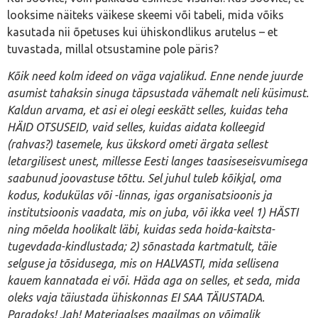
looksime näiteks väikese skeemi või tabeli, mida võiks
kasutada nii õpetuses kui ühiskondlikus arutelus – et
tuvastada, millal otsustamine pole päris?
Kõik need kolm ideed on väga vajalikud. Enne nende juurde
asumist tahaksin sinuga täpsustada vähemalt neli küsimust.
Kaldun arvama, et asi ei olegi eeskätt selles, kuidas teha
HÄID OTSUSEID, vaid selles, kuidas aidata kolleegid
(rahvas?) tasemele, kus ükskord ometi ärgata sellest
letargilisest unest, millesse Eesti langes taasiseseisvumisega
saabunud joovastuse tõttu. Sel juhul tuleb kõikjal, oma
kodus, kodukülas või -linnas, igas organisatsioonis ja
institutsioonis vaadata, mis on juba, või ikka veel 1) HÄSTI
ning mõelda hoolikalt läbi, kuidas seda hoida-kaitsta-
tugevdada-kindlustada; 2) sõnastada kartmatult, täie
selguse ja tõsidusega, mis on HALVASTI, mida sellisena
kauem kannatada ei või. Häda aga on selles, et seda, mida
oleks vaja täiustada ühiskonnas EI SAA TÄIUSTADA.
Paradoks! Jah! Materiaalses maailmas on võimalik