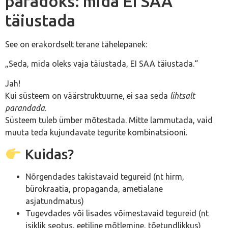
paradoks: mida EI SAA
täiustada
See on erakordselt terane tähelepanek:
„Seda, mida oleks vaja täiustada, EI SAA täiustada.“
Jah!
Kui süsteem on väärstruktuurne, ei saa seda
lihtsalt
parandada
.
Süsteem tuleb ümber mõtestada. Mitte lammutada, vaid
muuta teda kujundavate tegurite kombinatsiooni.
Kuidas?
Nõrgendades takistavaid tegureid (nt hirm,
bürokraatia, propaganda, ametialane
asjatundmatus)
Tugevdades või lisades võimestavaid tegureid (nt
isiklik seotus, eetiline mõtlemine, tõetundlikkus)