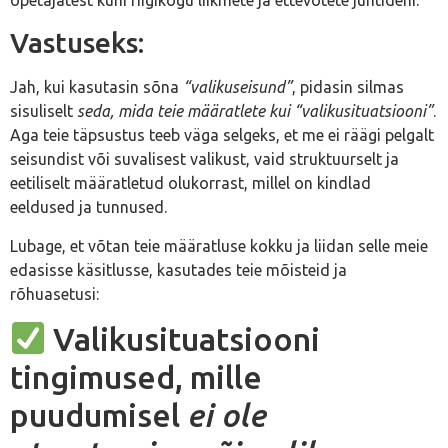
Vastuseks:
Jah, kui kasutasin sõna
“valikuseisund”
, pidasin silmas
sisuliselt
seda, mida teie määratlete kui “valikusituatsiooni”
.
Aga teie täpsustus teeb väga selgeks, et me ei räägi pelgalt
seisundist või suvalisest valikust, vaid struktuurselt ja
eetiliselt määratletud olukorrast, millel on kindlad
eeldused ja tunnused.
Lubage, et võtan teie määratluse kokku ja liidan selle meie
edasisse käsitlusse, kasutades teie mõisteid ja
rõhuasetusi:
Valikusituatsiooni
tingimused, mille
puudumisel
ei ole