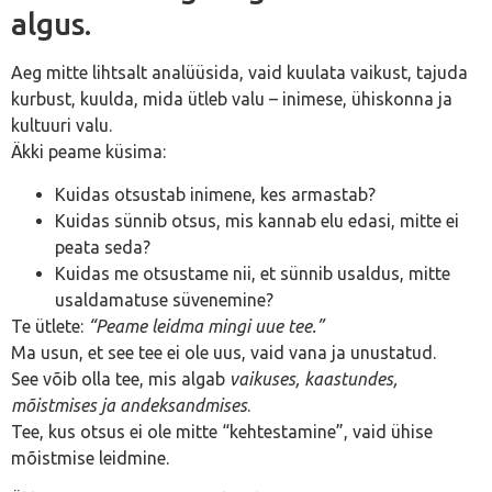
algus.
Aeg mitte lihtsalt analüüsida, vaid kuulata vaikust, tajuda
kurbust, kuulda, mida ütleb valu – inimese, ühiskonna ja
kultuuri valu.
Äkki peame küsima:
Kuidas otsustab inimene, kes armastab?
Kuidas sünnib otsus, mis kannab elu edasi, mitte ei
peata seda?
Kuidas me otsustame nii, et sünnib usaldus, mitte
usaldamatuse süvenemine?
Te ütlete:
“Peame leidma mingi uue tee.”
Ma usun, et see tee ei ole uus, vaid vana ja unustatud.
See võib olla tee, mis algab
vaikuses, kaastundes,
mõistmises ja andeksandmises
.
Tee, kus otsus ei ole mitte “kehtestamine”, vaid ühise
mõistmise leidmine.