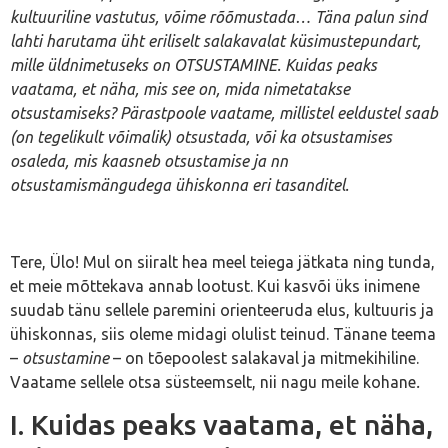
kultuuriline vastutus, võime rõõmustada… Täna palun sind
lahti harutama üht eriliselt salakavalat küsimustepundart,
mille üldnimetuseks on OTSUSTAMINE. Kuidas peaks
vaatama, et näha, mis see on, mida nimetatakse
otsustamiseks? Pärastpoole vaatame, millistel eeldustel saab
(on tegelikult võimalik) otsustada, või ka otsustamises
osaleda, mis kaasneb otsustamise ja nn
otsustamismängudega ühiskonna eri tasanditel.
Tere, Ülo! Mul on siiralt hea meel teiega jätkata ning tunda,
et meie mõttekava annab lootust. Kui kasvõi üks inimene
suudab tänu sellele paremini orienteeruda elus, kultuuris ja
ühiskonnas, siis oleme midagi olulist teinud. Tänane teema
–
otsustamine
– on tõepoolest salakaval ja mitmekihiline.
Vaatame sellele otsa süsteemselt, nii nagu meile kohane
.
I. Kuidas peaks vaatama, et näha,