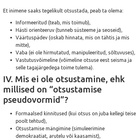
Et inimene saaks tegelikult otsustada, peab ta olema:
Informeeritud (teab, mis toimub),
Hästi orienteeruv (tunneb süsteeme ja seoseid),
Väärtuspädev (oskab hinnata, mis on tähtis ja mis
mitte),
Vaba (ei ole hirmutatud, manipuleeritud, sõltuvuses),
Vastutusvõimeline (võimeline otsuse eest seisma ja
selle tagajärgedega toime tulema).
IV. Mis ei ole otsustamine, ehk
millised on “otsustamise
pseudovormid”?
Formaalsed kinnitused (kui otsus on juba kellegi teise
poolt tehtud),
Otsustamise mängimine (simuleerimine
demokraatiat, arutelu või kaasamist),