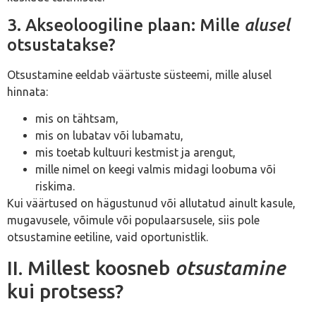
3. Akseoloogiline plaan: Mille
alusel
otsustatakse?
Otsustamine eeldab väärtuste süsteemi, mille alusel
hinnata:
mis on tähtsam,
mis on lubatav või lubamatu,
mis toetab kultuuri kestmist ja arengut,
mille nimel on keegi valmis midagi loobuma või
riskima.
Kui väärtused on hägustunud või allutatud ainult kasule,
mugavusele, võimule või populaarsusele, siis pole
otsustamine eetiline, vaid oportunistlik.
II. Millest koosneb
otsustamine
kui protsess?