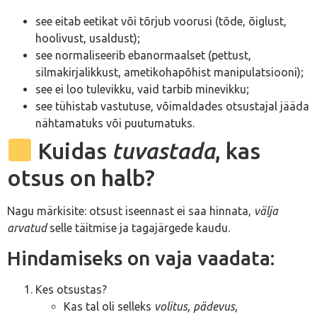
see eitab eetikat või tõrjub voorusi (tõde, õiglust,
hoolivust, usaldust);
see normaliseerib ebanormaalset (pettust,
silmakirjalikkust, ametikohapõhist manipulatsiooni);
see ei loo tulevikku, vaid tarbib minevikku;
see tühistab vastutuse, võimaldades otsustajal jääda
nähtamatuks või puutumatuks.
Kuidas
tuvastada
, kas
otsus on halb?
Nagu märkisite: otsust iseennast ei saa hinnata,
välja
arvatud
selle täitmise ja tagajärgede kaudu.
Hindamiseks on vaja vaadata:
Kes otsustas?
Kas tal oli selleks
volitus, pädevus,