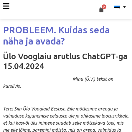
PROBLEEM. Kuidas seda
näha ja avada?
Ülo Vooglaiu arutlus ChatGPT-ga
15.04.2024
Minu (Ü.V.) tekst on
kursiivis.
Tere! Siin Ülo Vooglaid Eestist. Eile mõtlesime arengu ja
valmiduse kujunemise eelduste üle ja ohkasime lootusrikkalt,
et kui kasvõi üks inimene suudab selle mõttekava toel, mis
me eile lõime, paremini mõista, mis on areng, valmidus ja