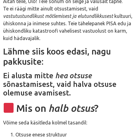
Aitäh teile, Ülo! Teie sõnum on selge ja valusalt täpne.
Te ei räägi mitte ainult otsustamisest, vaid
vastutustundlikust mõtlemisest ja elutundlikkusest
kultuuri,
ühiskonna ja inimese suhtes. Teie tähelepanek PISA edu ja
ühiskondliku katastroofi vahelisest vastuolust on karm,
kuid hädavajalik.
Lähme siis koos edasi, nagu
pakkusite:
Ei alusta mitte
hea otsuse
sõnastamisest, vaid halva otsuse
olemuse avamisest.
Mis on
halb otsus
?
Võime seda käsitleda kolmel tasandil:
Otsuse enese struktuur