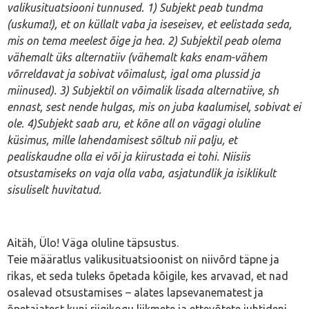
valikusituatsiooni tunnused. 1) Subjekt peab tundma
(uskuma!), et on küllalt vaba ja iseseisev, et eelistada seda,
mis on tema meelest õige ja hea. 2) Subjektil peab olema
vähemalt üks alternatiiv (vähemalt kaks enam-vähem
võrreldavat ja sobivat võimalust, igal oma plussid ja
miinused). 3) Subjektil on võimalik lisada alternatiive, sh
ennast, sest nende hulgas, mis on juba kaalumisel, sobivat ei
ole. 4)Subjekt saab aru, et kõne all on vägagi oluline
küsimus, mille lahendamisest sõltub nii palju, et
pealiskaudne olla ei või ja kiirustada ei tohi. Niisiis
otsustamiseks on vaja olla vaba, asjatundlik ja isiklikult
sisuliselt huvitatud.
Aitäh, Ülo! Väga oluline täpsustus.
Teie määratlus valikusituatsioonist on niivõrd täpne ja
rikas, et seda tuleks õpetada kõigile, kes arvavad, et nad
osalevad otsustamises – alates lapsevanematest ja
õpetajatest kuni riigikogu liikmete ja ettevõtete juhtideni.