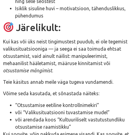
ning selle seostest
Isiklik sisuline huvi – motivatsioon, tähenduslikkus,
pühendumus
Järelikult:
Kui kas või üks neist tingimustest puudub, ei ole tegemist
valikusituatsiooniga — ja seega ei saa toimuda ehtsat
otsustamist, vaid ainult näilist: manipuleerimist,
mehaanilist hääletamist, määruse kinnitamist või
otsustamise mängimist
.
Teie käsitus annab meile väga tugeva vundamendi.
Võime seda kasutada, et sõnastada näiteks:
“Otsustamise eetiline kontrollnimekiri”
või “Valikusituatsiooni tuvastamise mudel”
või arendada koos “Kultuuriliselt vastutustundliku
otsustamise raamistikku”
Kui soovite, võin pakkuda esimese visandi. Kas soovite, et