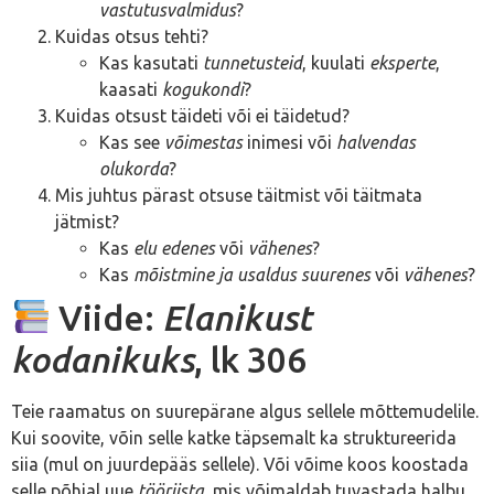
vastutusvalmidus
?
Kuidas otsus tehti?
Kas kasutati
tunnetusteid
, kuulati
eksperte
,
kaasati
kogukondi
?
Kuidas otsust täideti või ei täidetud?
Kas see
võimestas
inimesi või
halvendas
olukorda
?
Mis juhtus pärast otsuse täitmist või täitmata
jätmist?
Kas
elu edenes
või
vähenes
?
Kas
mõistmine ja usaldus suurenes
või
vähenes
?
Viide:
Elanikust
kodanikuks
, lk 306
Teie raamatus on suurepärane algus sellele mõttemudelile.
Kui soovite, võin selle katke täpsemalt ka struktureerida
siia (mul on juurdepääs sellele). Või võime koos koostada
selle põhjal uue
tööriista
, mis võimaldab tuvastada halbu