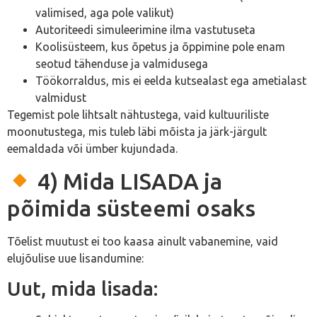
valimised, aga pole valikut)
Autoriteedi simuleerimine ilma vastutuseta
Koolisüsteem, kus õpetus ja õppimine pole enam
seotud tähenduse ja valmidusega
Töökorraldus, mis ei eelda kutsealast ega ametialast
valmidust
Tegemist pole lihtsalt nähtustega, vaid kultuuriliste
moonutustega, mis tuleb läbi mõista ja järk-järgult
eemaldada või ümber kujundada.
4) Mida LISADA ja
põimida süsteemi osaks
Tõelist muutust ei too kaasa ainult vabanemine, vaid
elujõulise uue lisandumine:
Uut, mida lisada: