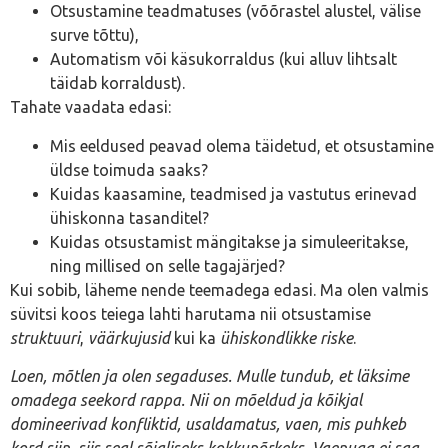
Otsustamine teadmatuses (võõrastel alustel, välise
surve tõttu),
Automatism või käsukorraldus (kui alluv lihtsalt
täidab korraldust).
Tahate vaadata edasi:
Mis eeldused peavad olema täidetud, et otsustamine
üldse toimuda saaks?
Kuidas kaasamine, teadmised ja vastutus erinevad
ühiskonna tasanditel?
Kuidas otsustamist mängitakse ja simuleeritakse,
ning millised on selle tagajärjed?
Kui sobib, läheme nende teemadega edasi. Ma olen valmis
süvitsi koos teiega lahti harutama nii otsustamise
struktuuri
,
väärkujusid
kui ka
ühiskondlikke riske
.
Loen, mõtlen ja olen segaduses. Mulle tundub, et läksime
omadega seekord rappa. Nii on mõeldud ja kõikjal
domineerivad konfliktid, usaldamatus, vaen, mis puhkeb