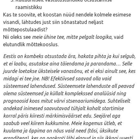
raamistikku
Kas te soovite, et koostan nüüd nendele kolmele esimese
visandi, lähtudes just siin sõnastatud neljast
mõttepostulaadist?
Nii oleks see
meie ühine tee, mitte pelgalt loogika
, vaid
elutundlik mõttekooslus.
Eestis on kombeks otsustada ära, hakata pihta ja kui selgub,
et ei laabu, asutakse aina täiendama ja parandama… Selle
juurde loetakse üksteisele vanasõnu, et ei eksi ainult see, kes
midagi ei tee jne. NB! Efektiivsed saavad olla vaid
süsteemsed lahendused. Süsteemsete lahenduste all peavad
olema süsteemsed ja küllalt komplekssed analüüsid ning
prognoosid koos mitut värvi stsenaariumidega. Suhteliselt
andekad inimesed saavutavad tühjalt kohalt startimise
korral päris kiiresti märkimisväärset edu. Seejärel aga
saabub veel kiirem kukkumine. Meie kogemus ütleb, et
kuulama ja õppima on nõus vaid need (tõsi, üksikute
eranditega), kes on pankroti läbi elanud ja siis ikkagi uuesti