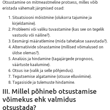
Otsustamine on mitmeastmeline protsess, milles võib
eristada vähemalt järgmised osad:
Situatsiooni mõistmine (olukorra tajumine ja
kirjeldamine).
Probleemi või valiku tuvastamine (kas see on tegelik
vastuolu või näiline?).
Eesmärgi määratlemine (mida tahetakse saavutada?).
Alternatiivide sõnastamine (millised võimalused on
üldse olemas?).
Analüüs ja hindamine (tagajärgede prognoos,
väärtuste kaalumine).
Otsus ise (valik ja selle põhjendus).
Tegutsemise algatamine (otsuse elluviimine).
Tagasiside ja tulemuste hindamine.
III. Millel põhineb otsustamise
võimekus ehk valmidus
otsustada?