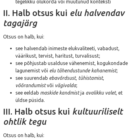
tegelikku olukorda või muutunud konteksti
II. Halb otsus kui
elu halvendav
tagajärg
Otsus on halb, kui:
see halvendab inimeste elukvaliteeti, vabadust,
väärikust, tervist, haritust, turvalisust;
see põhjustab usalduse vähenemist, kogukondade
lagunemist või
elu tähendustunde kahanemist
;
see suurendab
ebavõrdsust
,
tühistamist
,
võõrandumist
või
vägivalda
;
see eeldab
maskide kandmist
ja
avalikku valet
, et
üldse püsida.
III. Halb otsus kui
kultuuriliselt
ohtlik tegu
Otsus on halb, kui: