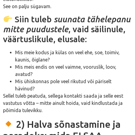
See on palju sügavam.
Siin tuleb
suunata tähelepanu
mitte puudustele
, vaid säilinule,
väärtuslikule, elusale:
Mis meie kodus ja külas on veel ehe, soe, toimiv,
kaunis, õiglane?
Mis meis endis on veel vaimne, vooruslik, loov,
avatud?
Mis ühiskonnas pole veel rikutud või päriselt
hävinud?
Sellel tuleb peatuda, sellega kontakti saada ja selle eest
vastutus võtta – mitte ainult hoida, vaid kindlustada ja
põimida tulevikku.
2) Halva sõnastamine ja