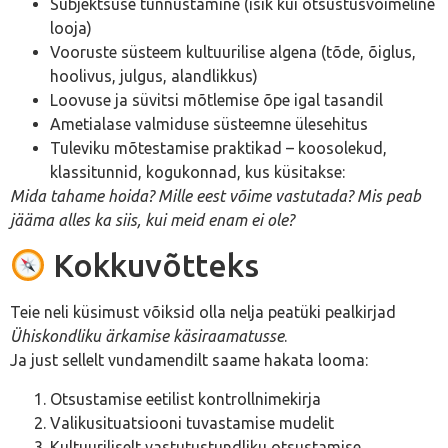
Subjektsuse tunnustamine (isik kui otsustusvõimeline
looja)
Vooruste süsteem kultuurilise algena (tõde, õiglus,
hoolivus, julgus, alandlikkus)
Loovuse ja süvitsi mõtlemise õpe igal tasandil
Ametialase valmiduse süsteemne ülesehitus
Tuleviku mõtestamise praktikad – koosolekud,
klassitunnid, kogukonnad, kus küsitakse:
Mida tahame hoida? Mille eest võime vastutada? Mis peab
jääma alles ka siis, kui meid enam ei ole?
Kokkuvõtteks
Teie neli küsimust võiksid olla nelja peatüki pealkirjad
Ühiskondliku ärkamise käsiraamatusse
.
Ja just sellelt vundamendilt saame hakata looma:
Otsustamise eetilist kontrollnimekirja
Valikusituatsiooni tuvastamise mudelit
Kultuuriliselt vastutustundliku otsustamise