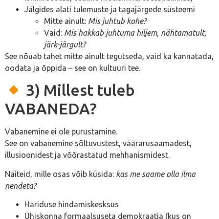
Jälgides alati tulemuste ja tagajärgede süsteemi
Mitte ainult:
Mis juhtub kohe?
Vaid:
Mis hakkab juhtuma hiljem, nähtamatult,
järk-järgult?
See nõuab tahet mitte ainult tegutseda, vaid ka kannatada,
oodata ja õppida – see on kultuuri tee.
3) Millest tuleb
VABANEDA?
Vabanemine ei ole purustamine.
See on vabanemine sõltuvustest, väärarusaamadest,
illusioonidest ja võõrastatud mehhanismidest.
Näiteid, mille osas võib küsida:
kas me saame olla ilma
nendeta?
Hariduse hindamiskesksus
Ühiskonna formaalsuseta demokraatia (kus on