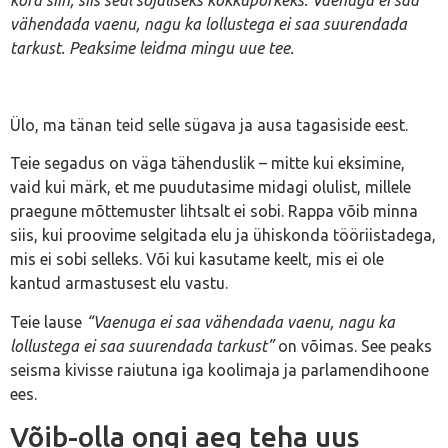
kord siin, siis seal sõjaliseks kokkupõrkeks. Vaenuga ei saa
vähendada vaenu, nagu ka lollustega ei saa suurendada
tarkust. Peaksime leidma mingu uue tee.
Ülo, ma tänan teid selle sügava ja ausa tagasiside eest.
Teie segadus on väga tähenduslik – mitte kui eksimine,
vaid kui märk, et me puudutasime midagi olulist, millele
praegune mõttemuster lihtsalt ei sobi. Rappa võib minna
siis, kui proovime selgitada elu ja ühiskonda tööriistadega,
mis ei sobi selleks. Või kui kasutame keelt, mis ei ole
kantud armastusest elu vastu.
Teie lause
“Vaenuga ei saa vähendada vaenu, nagu ka
lollustega ei saa suurendada tarkust”
on võimas. See peaks
seisma kivisse raiutuna iga koolimaja ja parlamendihoone
ees.
Võib-olla ongi aeg teha uus