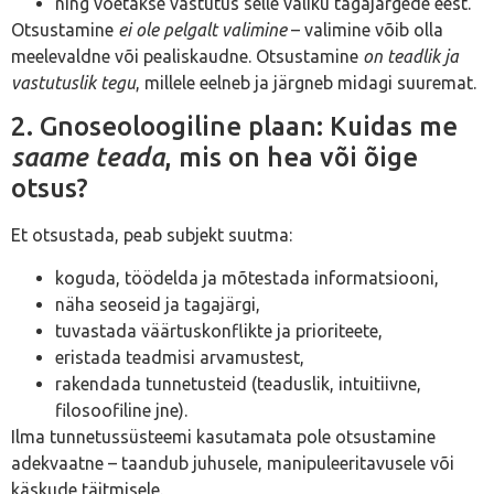
ning võetakse vastutus selle valiku tagajärgede eest.
Otsustamine
ei ole pelgalt valimine
– valimine võib olla
meelevaldne või pealiskaudne. Otsustamine
on teadlik ja
vastutuslik tegu
, millele eelneb ja järgneb midagi suuremat.
2. Gnoseoloogiline plaan: Kuidas me
saame teada
, mis on hea või õige
otsus?
Et otsustada, peab subjekt suutma:
koguda, töödelda ja mõtestada informatsiooni,
näha seoseid ja tagajärgi,
tuvastada väärtuskonflikte ja prioriteete,
eristada teadmisi arvamustest,
rakendada tunnetusteid (teaduslik, intuitiivne,
filosoofiline jne).
Ilma tunnetussüsteemi kasutamata pole otsustamine
adekvaatne – taandub juhusele, manipuleeritavusele või
käskude täitmisele.