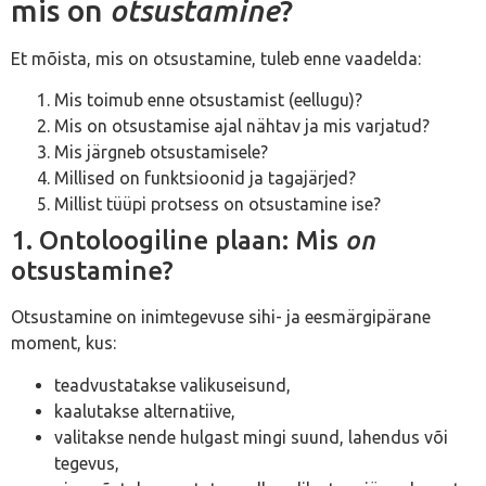
mis on
otsustamine
?
Et mõista, mis on otsustamine, tuleb enne vaadelda:
Mis toimub enne otsustamist (eellugu)?
Mis on otsustamise ajal nähtav ja mis varjatud?
Mis järgneb otsustamisele?
Millised on funktsioonid ja tagajärjed?
Millist tüüpi protsess on otsustamine ise?
1. Ontoloogiline plaan: Mis
on
otsustamine?
Otsustamine on inimtegevuse sihi- ja eesmärgipärane
moment, kus:
teadvustatakse valikuseisund,
kaalutakse alternatiive,
valitakse nende hulgast mingi suund, lahendus või
tegevus,