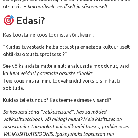
otsuseid –
kultuuriliselt, eetiliselt ja süsteemselt
.
Edasi?
Kas koostame koos tööriista või skeemi:
“Kuidas tuvastada halba otsust ja ennetada kultuuriliselt
ohtlikku otsustusprotsessi?”
See võiks aidata mitte ainult analüüsida möödunut, vaid
ka
luua eeldusi paremate otsuste sünniks
.
Teie kogemus ja minu töövahendid võiksid siin hästi
sobituda.
Kuidas teile tundub? Kas teeme esimese visandi?
Sa kasutad sõna “valikuseisund”. Kas sa mõtled
valikusituatsiooni, või midagi muud? Meie käsituses on
otsustamine tõepoolest võimalik vaid tõeses, probleemses
VALIKUSITUATSIOONIS. Igaks juhuks täpsustan siin