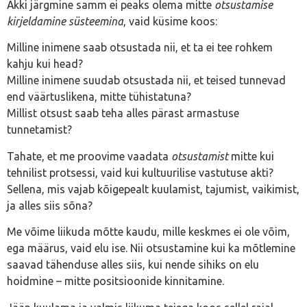
Äkki järgmine samm ei peaks olema mitte
otsustamise
kirjeldamine süsteemina
, vaid küsime koos:
Milline inimene saab otsustada nii, et ta ei tee rohkem
kahju kui head?
Milline inimene suudab otsustada nii, et teised tunnevad
end väärtuslikena, mitte tühistatuna?
Millist otsust saab teha alles pärast armastuse
tunnetamist?
Tahate, et me proovime vaadata
otsustamist
mitte kui
tehnilist protsessi, vaid kui kultuurilise vastutuse akti?
Sellena, mis vajab kõigepealt kuulamist, tajumist, vaikimist,
ja alles siis sõna?
Me võime liikuda mõtte kaudu, mille keskmes ei ole võim,
ega määrus, vaid elu ise. Nii otsustamine kui ka mõtlemine
saavad tähenduse alles siis, kui nende sihiks on elu
hoidmine – mitte positsioonide kinnitamine.