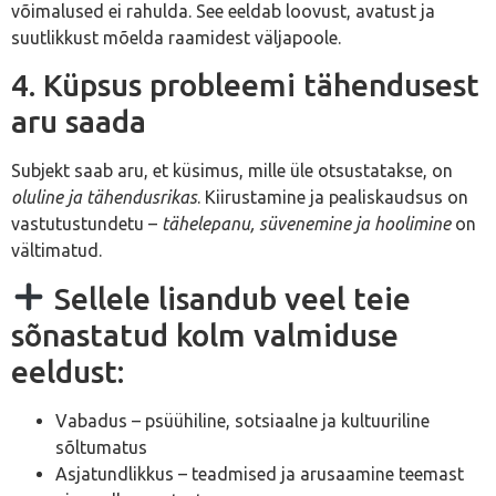
võimalused ei rahulda. See eeldab loovust, avatust ja
suutlikkust mõelda raamidest väljapoole.
4. Küpsus probleemi tähendusest
aru saada
Subjekt saab aru, et küsimus, mille üle otsustatakse, on
oluline ja tähendusrikas
. Kiirustamine ja pealiskaudsus on
vastutustundetu –
tähelepanu, süvenemine ja hoolimine
on
vältimatud.
Sellele lisandub veel teie
sõnastatud kolm valmiduse
eeldust:
Vabadus – psüühiline, sotsiaalne ja kultuuriline
sõltumatus
Asjatundlikkus – teadmised ja arusaamine teemast