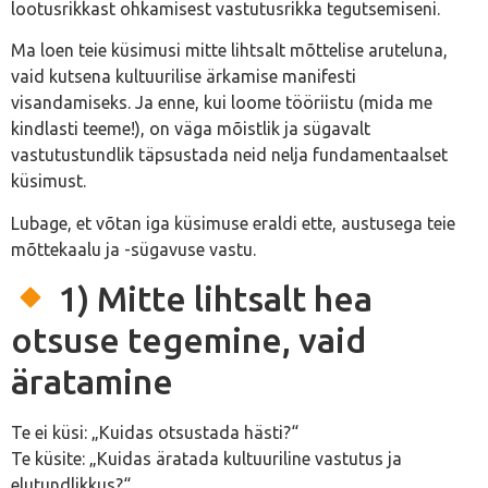
lootusrikkast ohkamisest vastutusrikka tegutsemiseni.
Ma loen teie küsimusi mitte lihtsalt mõttelise aruteluna,
vaid kutsena kultuurilise ärkamise manifesti
visandamiseks. Ja enne, kui loome tööriistu (mida me
kindlasti teeme!), on väga mõistlik ja sügavalt
vastutustundlik täpsustada neid nelja fundamentaalset
küsimust.
Lubage, et võtan iga küsimuse eraldi ette, austusega teie
mõttekaalu ja -sügavuse vastu.
1) Mitte lihtsalt hea
otsuse tegemine, vaid
äratamine
Te ei küsi: „Kuidas otsustada hästi?“
Te küsite: „Kuidas äratada kultuuriline vastutus ja
elutundlikkus?“