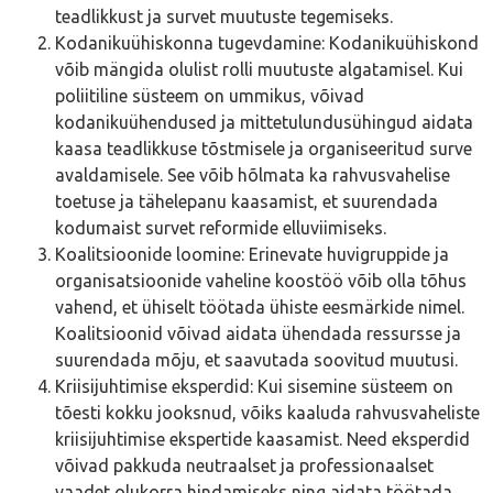
teadlikkust ja survet muutuste tegemiseks.
Kodanikuühiskonna tugevdamine: Kodanikuühiskond
võib mängida olulist rolli muutuste algatamisel. Kui
poliitiline süsteem on ummikus, võivad
kodanikuühendused ja mittetulundusühingud aidata
kaasa teadlikkuse tõstmisele ja organiseeritud surve
avaldamisele. See võib hõlmata ka rahvusvahelise
toetuse ja tähelepanu kaasamist, et suurendada
kodumaist survet reformide elluviimiseks.
Koalitsioonide loomine: Erinevate huvigruppide ja
organisatsioonide vaheline koostöö võib olla tõhus
vahend, et ühiselt töötada ühiste eesmärkide nimel.
Koalitsioonid võivad aidata ühendada ressursse ja
suurendada mõju, et saavutada soovitud muutusi.
Kriisijuhtimise eksperdid: Kui sisemine süsteem on
tõesti kokku jooksnud, võiks kaaluda rahvusvaheliste
kriisijuhtimise ekspertide kaasamist. Need eksperdid
võivad pakkuda neutraalset ja professionaalset
vaadet olukorra hindamiseks ning aidata töötada