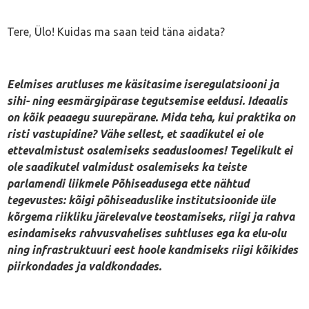
Tere, Ülo! Kuidas ma saan teid täna aidata?
Eelmises arutluses me käsitasime iseregulatsiooni ja
sihi- ning eesmärgipärase tegutsemise eeldusi. Ideaalis
on kõik peaaegu suurepärane. Mida teha, kui praktika on
risti vastupidine? Vähe sellest, et saadikutel ei ole
ettevalmistust osalemiseks seadusloomes! Tegelikult ei
ole saadikutel valmidust osalemiseks ka teiste
parlamendi liikmele Põhiseadusega ette nähtud
tegevustes: kõigi põhiseaduslike institutsioonide üle
kõrgema riikliku järelevalve teostamiseks, riigi ja rahva
esindamiseks rahvusvahelises suhtluses ega ka elu-olu
ning infrastruktuuri eest hoole kandmiseks riigi kõikides
piirkondades ja valdkondades.