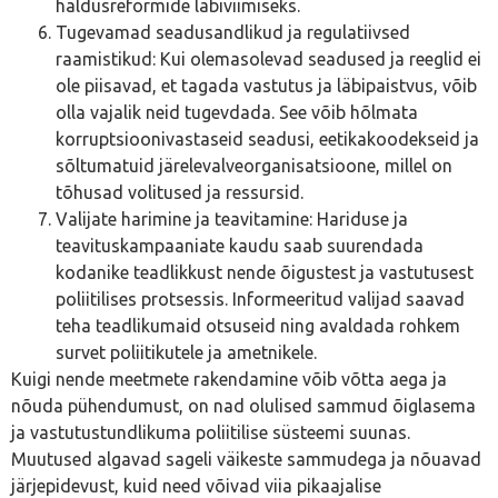
haldusreformide läbiviimiseks.
Tugevamad seadusandlikud ja regulatiivsed
raamistikud: Kui olemasolevad seadused ja reeglid ei
ole piisavad, et tagada vastutus ja läbipaistvus, võib
olla vajalik neid tugevdada. See võib hõlmata
korruptsioonivastaseid seadusi, eetikakoodekseid ja
sõltumatuid järelevalveorganisatsioone, millel on
tõhusad volitused ja ressursid.
Valijate harimine ja teavitamine: Hariduse ja
teavituskampaaniate kaudu saab suurendada
kodanike teadlikkust nende õigustest ja vastutusest
poliitilises protsessis. Informeeritud valijad saavad
teha teadlikumaid otsuseid ning avaldada rohkem
survet poliitikutele ja ametnikele.
Kuigi nende meetmete rakendamine võib võtta aega ja
nõuda pühendumust, on nad olulised sammud õiglasema
ja vastutustundlikuma poliitilise süsteemi suunas.
Muutused algavad sageli väikeste sammudega ja nõuavad
järjepidevust, kuid need võivad viia pikaajalise