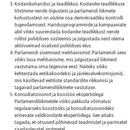
Kodanikuharidus ja teadlikkus: Kodanike teadlikkuse
tõstmine nende õigustest ja parlamendi liikmete
kohustustest on oluline osa demokraatliku kontrolli
tugevdamisest. Haridusprogrammide ja kampaaniate
abil võiks suurendada kodanike teadlikkust nende
rollist poliitilises süsteemis ja julgustada neid olema
aktiivsemad osalised poliitilises elus.
Parlamendi sisemised mehhanismid: Parlamendi sees
võiks luua mehhanisme, mis julgustavad liikmeid
vastutama oma tegevuse eest. Näiteks võiks
kehtestada eetikakoodeksi ja järelevalvekomisjonid,
mis käsitlevad eetiliste standardite rikkumisi ja
tagavad parlamendiliikmete vastutuse.
Konsultatsioonid ja koostöö ekspertidega:
Parlamendiliikmetele võiks pakkuda võimalusi
regulaarseks koostööks ja konsultatsioonideks
erinevate valdkondade ekspertidega. See aitaks
tagada, et otsused põhinevad teadmistel ja parimatel
saadaolevatel andmetel.