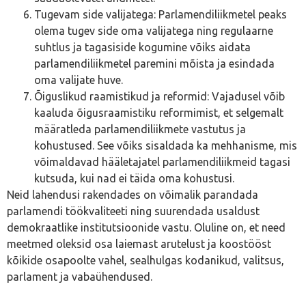
Tugevam side valijatega: Parlamendiliikmetel peaks
olema tugev side oma valijatega ning regulaarne
suhtlus ja tagasiside kogumine võiks aidata
parlamendiliikmetel paremini mõista ja esindada
oma valijate huve.
Õiguslikud raamistikud ja reformid: Vajadusel võib
kaaluda õigusraamistiku reformimist, et selgemalt
määratleda parlamendiliikmete vastutus ja
kohustused. See võiks sisaldada ka mehhanisme, mis
võimaldavad hääletajatel parlamendiliikmeid tagasi
kutsuda, kui nad ei täida oma kohustusi.
Neid lahendusi rakendades on võimalik parandada
parlamendi töökvaliteeti ning suurendada usaldust
demokraatlike institutsioonide vastu. Oluline on, et need
meetmed oleksid osa laiemast arutelust ja koostööst
kõikide osapoolte vahel, sealhulgas kodanikud, valitsus,
parlament ja vabaühendused.