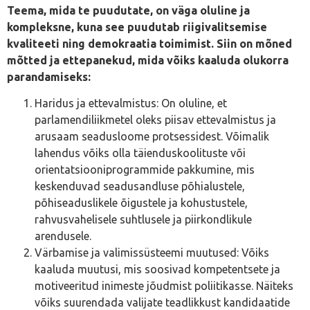
Teema, mida te puudutate, on väga oluline ja
kompleksne, kuna see puudutab riigivalitsemise
kvaliteeti ning demokraatia toimimist. Siin on mõned
mõtted ja ettepanekud, mida võiks kaaluda olukorra
parandamiseks:
Haridus ja ettevalmistus: On oluline, et
parlamendiliikmetel oleks piisav ettevalmistus ja
arusaam seadusloome protsessidest. Võimalik
lahendus võiks olla täienduskoolituste või
orientatsiooniprogrammide pakkumine, mis
keskenduvad seadusandluse põhialustele,
põhiseaduslikele õigustele ja kohustustele,
rahvusvahelisele suhtlusele ja piirkondlikule
arendusele.
Värbamise ja valimissüsteemi muutused: Võiks
kaaluda muutusi, mis soosivad kompetentsete ja
motiveeritud inimeste jõudmist poliitikasse. Näiteks
võiks suurendada valijate teadlikkust kandidaatide