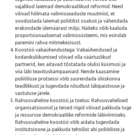
vajalikud laiemad demokraatlikud reformid. Need
võivad hõlmata valimisseaduste muutmist, et
soodustada laiemat poliitilist osalust ja vähendada
erakondade ülemäärast mõju. Näiteks võib kaaluda
proportsionaalsemat valimissüsteemi, mis esindab
paremini rahva mitmekesisust.
Koostöö vabaühendustega: Vabaühendused ja
kodanikuliikumised võivad olla väärtuslikud
partnerid, kes aitavad tõstatada olulisi küsimusi ja
viia läbi teavituskampaaniaid. Nende kaasamine
poliitilisse protsessi võib suurendada ühiskonna
teadlikkust ja tugevdada nõudlust läbipaistvuse ja
vastutuse järele.
Rahvusvaheline koostöö ja toetus: Rahvusvahelised
organisatsioonid ja teised riigid võivad pakkuda tuge
ja ressursse demokraatlike reformide läbiviimiseks.
Rahvusvaheline koostöö võib aidata tugevdada
institutsioone ja pakkuda tehnilist abi poliitiliste ja