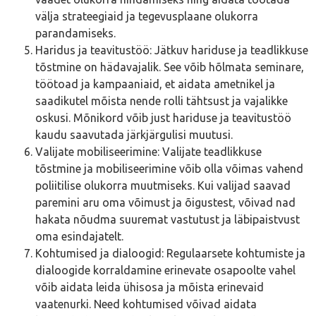
välja strateegiaid ja tegevusplaane olukorra
parandamiseks.
Haridus ja teavitustöö: Jätkuv hariduse ja teadlikkuse
tõstmine on hädavajalik. See võib hõlmata seminare,
töötoad ja kampaaniaid, et aidata ametnikel ja
saadikutel mõista nende rolli tähtsust ja vajalikke
oskusi. Mõnikord võib just hariduse ja teavitustöö
kaudu saavutada järkjärgulisi muutusi.
Valijate mobiliseerimine: Valijate teadlikkuse
tõstmine ja mobiliseerimine võib olla võimas vahend
poliitilise olukorra muutmiseks. Kui valijad saavad
paremini aru oma võimust ja õigustest, võivad nad
hakata nõudma suuremat vastutust ja läbipaistvust
oma esindajatelt.
Kohtumised ja dialoogid: Regulaarsete kohtumiste ja
dialoogide korraldamine erinevate osapoolte vahel
võib aidata leida ühisosa ja mõista erinevaid
vaatenurki. Need kohtumised võivad aidata