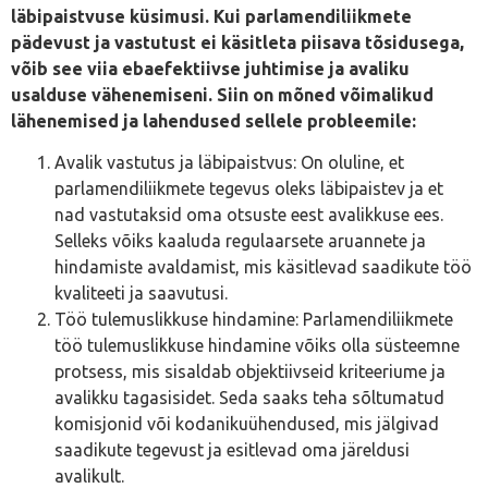
läbipaistvuse küsimusi. Kui parlamendiliikmete
pädevust ja vastutust ei käsitleta piisava tõsidusega,
võib see viia ebaefektiivse juhtimise ja avaliku
usalduse vähenemiseni. Siin on mõned võimalikud
lähenemised ja lahendused sellele probleemile:
Avalik vastutus ja läbipaistvus: On oluline, et
parlamendiliikmete tegevus oleks läbipaistev ja et
nad vastutaksid oma otsuste eest avalikkuse ees.
Selleks võiks kaaluda regulaarsete aruannete ja
hindamiste avaldamist, mis käsitlevad saadikute töö
kvaliteeti ja saavutusi.
Töö tulemuslikkuse hindamine: Parlamendiliikmete
töö tulemuslikkuse hindamine võiks olla süsteemne
protsess, mis sisaldab objektiivseid kriteeriume ja
avalikku tagasisidet. Seda saaks teha sõltumatud
komisjonid või kodanikuühendused, mis jälgivad
saadikute tegevust ja esitlevad oma järeldusi
avalikult.