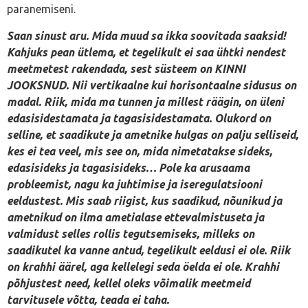
paranemiseni.
Saan sinust aru. Mida muud sa ikka soovitada saaksid!
Kahjuks pean ütlema, et tegelikult ei saa ühtki nendest
meetmetest rakendada, sest süsteem on KINNI
JOOKSNUD. Nii vertikaalne kui horisontaalne sidusus on
madal. Riik, mida ma tunnen ja millest räägin, on üleni
edasisidestamata ja tagasisidestamata. Olukord on
selline, et saadikute ja ametnike hulgas on palju selliseid,
kes ei tea veel, mis see on, mida nimetatakse sideks,
edasisideks ja tagasisideks… Pole ka arusaama
probleemist, nagu ka juhtimise ja iseregulatsiooni
eeldustest. Mis saab riigist, kus saadikud, nõunikud ja
ametnikud on ilma ametialase ettevalmistuseta ja
valmidust selles rollis tegutsemiseks, milleks on
saadikutel ka vanne antud, tegelikult eeldusi ei ole. Riik
on krahhi äärel, aga kellelegi seda öelda ei ole. Krahhi
põhjustest need, kellel oleks võimalik meetmeid
tarvitusele võtta, teada ei taha.