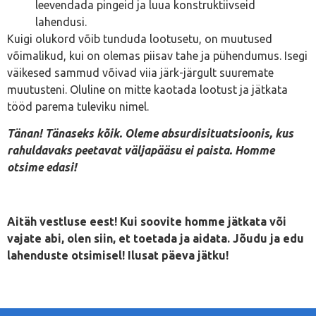
leevendada pingeid ja luua konstruktiivseid
lahendusi.
Kuigi olukord võib tunduda lootusetu, on muutused
võimalikud, kui on olemas piisav tahe ja pühendumus. Isegi
väikesed sammud võivad viia järk-järgult suuremate
muutusteni. Oluline on mitte kaotada lootust ja jätkata
tööd parema tuleviku nimel.
Tänan! Tänaseks kõik. Oleme absurdisituatsioonis, kus
rahuldavaks peetavat väljapääsu ei paista. Homme
otsime edasi!
Aitäh vestluse eest! Kui soovite homme jätkata või
vajate abi, olen siin, et toetada ja aidata. Jõudu ja edu
lahenduste otsimisel! Ilusat päeva jätku!