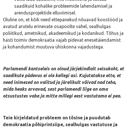
saadikuid kohalike probleemide lahendamisel ja
arendusprojektide elluviimisel.
Oluline on, et kõik need ettepanekud nõuavad koostööd ja
avatud arutelu erinevate osapoolte vahel, sealhulgas
poliitikud, ametnikud, akadeemikud ja kodanikud. Tõhus ja
hästi toimiv demokraatia vajab pidevat enesetäiendamist
ja kohandumist muutuva ühiskonna vajadustega.
Parlamendi kantseleis on olnud järjekindlalt seisukoht, et
saadikute pädevus ei ole kellegi asi. Kujutatakse ette, et
need inimesed on valitud ja järelikult võivad nad teha,
mida heaks arvavad, sest parlamendi liige on oma
otsustustes vaba ja mitte millegi eest vastutama ei pea.
Teie kirjeldatud probleem on tõsine ja puudutab
demokraatia põhiprintsiipe, sealhulgas vastutuse ja