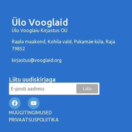
Ülo Vooglaid
Ülo Vooglaiu Kirjastus OÜ
Rapla maakond, Kohila vald, Pukamäe küla, Raja
79852
kirjastus@vooglaid.org
Liitu uudiskirjaga
MÜÜGITINGIMUSED
PRIVAATSUSPOLIITIKA