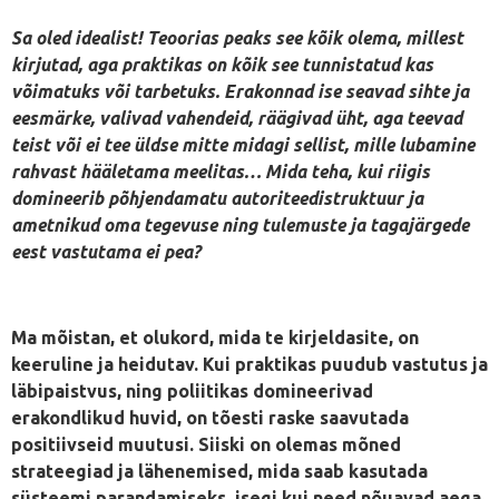
Sa oled idealist! Teoorias peaks see kõik olema, millest
kirjutad, aga praktikas on kõik see tunnistatud kas
võimatuks või tarbetuks. Erakonnad ise seavad sihte ja
eesmärke, valivad vahendeid, räägivad üht, aga teevad
teist või ei tee üldse mitte midagi sellist, mille lubamine
rahvast hääletama meelitas… Mida teha, kui riigis
domineerib põhjendamatu autoriteedistruktuur ja
ametnikud oma tegevuse ning tulemuste ja tagajärgede
eest vastutama ei pea?
Ma mõistan, et olukord, mida te kirjeldasite, on
keeruline ja heidutav. Kui praktikas puudub vastutus ja
läbipaistvus, ning poliitikas domineerivad
erakondlikud huvid, on tõesti raske saavutada
positiivseid muutusi. Siiski on olemas mõned
strateegiad ja lähenemised, mida saab kasutada
süsteemi parandamiseks, isegi kui need nõuavad aega