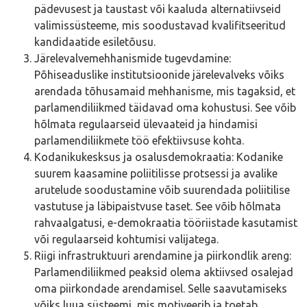
pädevusest ja taustast või kaaluda alternatiivseid
valimissüsteeme, mis soodustavad kvalifitseeritud
kandidaatide esiletõusu.
Järelevalvemehhanismide tugevdamine:
Põhiseaduslike institutsioonide järelevalveks võiks
arendada tõhusamaid mehhanisme, mis tagaksid, et
parlamendiliikmed täidavad oma kohustusi. See võib
hõlmata regulaarseid ülevaateid ja hindamisi
parlamendiliikmete töö efektiivsuse kohta.
Kodanikukesksus ja osalusdemokraatia: Kodanike
suurem kaasamine poliitilisse protsessi ja avalike
arutelude soodustamine võib suurendada poliitilise
vastutuse ja läbipaistvuse taset. See võib hõlmata
rahvaalgatusi, e-demokraatia tööriistade kasutamist
või regulaarseid kohtumisi valijatega.
Riigi infrastruktuuri arendamine ja piirkondlik areng:
Parlamendiliikmed peaksid olema aktiivsed osalejad
oma piirkondade arendamisel. Selle saavutamiseks
võiks luua süsteemi, mis motiveerib ja toetab