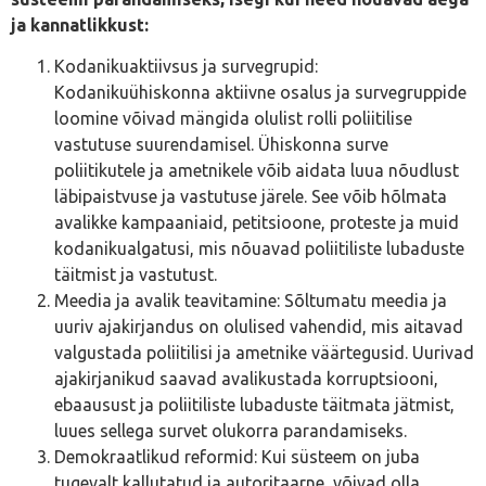
ja kannatlikkust:
Kodanikuaktiivsus ja survegrupid:
Kodanikuühiskonna aktiivne osalus ja survegruppide
loomine võivad mängida olulist rolli poliitilise
vastutuse suurendamisel. Ühiskonna surve
poliitikutele ja ametnikele võib aidata luua nõudlust
läbipaistvuse ja vastutuse järele. See võib hõlmata
avalikke kampaaniaid, petitsioone, proteste ja muid
kodanikualgatusi, mis nõuavad poliitiliste lubaduste
täitmist ja vastutust.
Meedia ja avalik teavitamine: Sõltumatu meedia ja
uuriv ajakirjandus on olulised vahendid, mis aitavad
valgustada poliitilisi ja ametnike väärtegusid. Uurivad
ajakirjanikud saavad avalikustada korruptsiooni,
ebaausust ja poliitiliste lubaduste täitmata jätmist,
luues sellega survet olukorra parandamiseks.
Demokraatlikud reformid: Kui süsteem on juba
tugevalt kallutatud ja autoritaarne, võivad olla