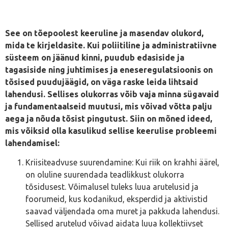
See on tõepoolest keeruline ja masendav olukord,
mida te kirjeldasite. Kui poliitiline ja administratiivne
süsteem on jäänud kinni, puudub edasiside ja
tagasiside ning juhtimises ja eneseregulatsioonis on
tõsised puudujäägid, on väga raske leida lihtsaid
lahendusi. Sellises olukorras võib vaja minna sügavaid
ja fundamentaalseid muutusi, mis võivad võtta palju
aega ja nõuda tõsist pingutust. Siin on mõned ideed,
mis võiksid olla kasulikud sellise keerulise probleemi
lahendamisel:
Kriisiteadvuse suurendamine: Kui riik on krahhi äärel,
on oluline suurendada teadlikkust olukorra
tõsidusest. Võimalusel tuleks luua arutelusid ja
foorumeid, kus kodanikud, eksperdid ja aktivistid
saavad väljendada oma muret ja pakkuda lahendusi.
Sellised arutelud võivad aidata luua kollektiivset