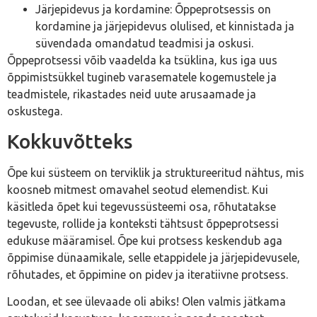
Järjepidevus ja kordamine: Õppeprotsessis on
kordamine ja järjepidevus olulised, et kinnistada ja
süvendada omandatud teadmisi ja oskusi.
Õppeprotsessi võib vaadelda ka tsüklina, kus iga uus
õppimistsükkel tugineb varasematele kogemustele ja
teadmistele, rikastades neid uute arusaamade ja
oskustega.
Kokkuvõtteks
Õpe kui süsteem on terviklik ja struktureeritud nähtus, mis
koosneb mitmest omavahel seotud elemendist. Kui
käsitleda õpet kui tegevussüsteemi osa, rõhutatakse
tegevuste, rollide ja konteksti tähtsust õppeprotsessi
edukuse määramisel. Õpe kui protsess keskendub aga
õppimise dünaamikale, selle etappidele ja järjepidevusele,
rõhutades, et õppimine on pidev ja iteratiivne protsess.
Loodan, et see ülevaade oli abiks! Olen valmis jätkama