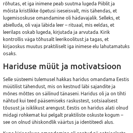
rõhutas, et iga inimene peab suutma lugeda Piiblit ja
mõista kristlikke õpetusi iseseisvalt, mis tähendas, et
lugemisoskuse omandamine oli hädavajalik. Selleks, et
abielluda, oli vaja läbida leer – rituaal, mis eeldas, et
leerilaps oskab lugeda, kirjutada ja arvutada. Kirik
kontrollis väga tõhusalt leerikoolitust ja tagas, et
kirjaoskus muutus praktiliselt iga inimese elu lahutamatuks
osaks.
Hariduse müüt ja motivatsioon
Selle süsteemi tulemusel hakkas haridus omandama Eestis
müütilist tähendust, mis on kestnud läbi sajandite ja
mõnes mõttes on säilinud tänaseni. Haridus oli ja on tihti
nähtud kui teed pääsemiseks raskustest, sotsiaalsest
tõusust ja isiklikust arengust. Eestis on haridus alati olnud
midagi rohkemat kui pelgalt praktiliste oskuste kogum –
see on olnud ühiskondlik väärtus ja identiteedi alus.