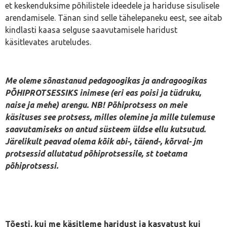
et keskenduksime põhilistele ideedele ja hariduse sisulisele
arendamisele. Tänan sind selle tähelepaneku eest, see aitab
kindlasti kaasa selguse saavutamisele haridust
käsitlevates aruteludes.
Me oleme sõnastanud pedagoogikas ja andragoogikas
PÕHIPROTSESSIKS inimese (eri eas poisi ja tüdruku,
naise ja mehe) arengu. NB! Põhiprotsess on meie
käsituses see protsess, milles olemine ja mille tulemuse
saavutamiseks on antud süsteem üldse ellu kutsutud.
Järelikult peavad olema kõik abi-, täiend-, kõrval- jm
protsessid allutatud põhiprotsessile, st toetama
põhiprotsessi.
Tõesti, kui me käsitleme haridust ja kasvatust kui