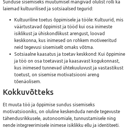
Sunduse sisemiseks muutumisel mängivad olulist rolli ka
laiemad kultuurilised ja sotsiaalsed tegurid:
Kultuuriline toetus õppimisele ja tööle: Kultuurid, mis
väärtustavad õppimist ja tööd kui osa inimeste
isiklikust ja ühiskondlikust arengust, loovad
keskkonna, kus inimesed on rohkem motiveeritud
neid tegevusi sisemiselt omaks võtma.
Sotsiaalne kaasatus ja toetav keskkond: Kui õppimine
ja töö on osa toetavast ja kaasavast kogukonnast,
kus inimesed tunnevad ühtekuuluvust ja vastastikust
toetust, on sisemise motivatsiooni areng
tõenäolisem.
Kokkuvõtteks
Et muuta töö ja õppimise sundus sisemiseks
motivatsiooniks, on oluline keskenduda nende tegevuste
tähendusrikkusele, autonoomiale, tunnustamisele ning
nende integreerimisele inimese isiklikku ellu ja identiteeti.