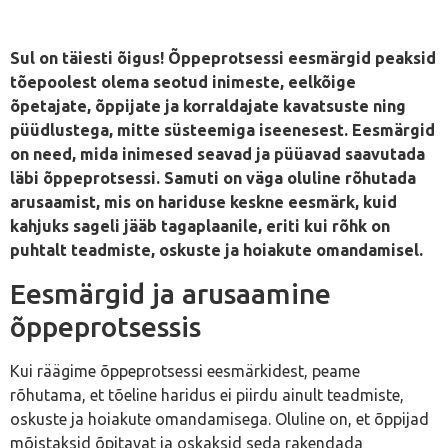
Sul on täiesti õigus! Õppeprotsessi eesmärgid peaksid
tõepoolest olema seotud inimeste, eelkõige
õpetajate, õppijate ja korraldajate kavatsuste ning
püüdlustega, mitte süsteemiga iseenesest. Eesmärgid
on need, mida inimesed seavad ja püüavad saavutada
läbi õppeprotsessi. Samuti on väga oluline rõhutada
arusaamist, mis on hariduse keskne eesmärk, kuid
kahjuks sageli jääb tagaplaanile, eriti kui rõhk on
puhtalt teadmiste, oskuste ja hoiakute omandamisel.
Eesmärgid ja arusaamine
õppeprotsessis
Kui räägime õppeprotsessi eesmärkidest, peame
rõhutama, et tõeline haridus ei piirdu ainult teadmiste,
oskuste ja hoiakute omandamisega. Oluline on, et õppijad
mõistaksid õpitavat ja oskaksid seda rakendada