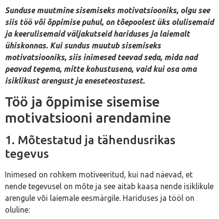
Sunduse muutmine sisemiseks motivatsiooniks, olgu see
siis töö või õppimise puhul, on tõepoolest üks olulisemaid
ja keerulisemaid väljakutseid hariduses ja laiemalt
ühiskonnas. Kui sundus muutub sisemiseks
motivatsiooniks, siis inimesed teevad seda, mida nad
peavad tegema, mitte kohustusena, vaid kui osa oma
isiklikust arengust ja eneseteostusest.
Töö ja õppimise sisemise
motivatsiooni arendamine
1. Mõtestatud ja tähendusrikas
tegevus
Inimesed on rohkem motiveeritud, kui nad näevad, et
nende tegevusel on mõte ja see aitab kaasa nende isiklikule
arengule või laiemale eesmärgile. Hariduses ja tööl on
oluline: