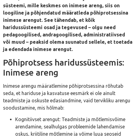
süsteemi, mille keskmes on inimese areng, siis on
loogiline ja põhjendatud määratleda põhiprotsessina
inimese arengut. See tähendab, et kõik
haridussüsteemi osad ja tegevused – olgu need
pedagoogilised, andragoogilised, administratiivsed
või muud – peaksid olema suunatud sellele, et toetada
ja edendada inimese arengut.
Põhiprotsess haridussüsteemis:
Inimese areng
Inimese arengu määratlemine põhiprotsessina rõhutab
seda, et hariduse ja kasvatuse eesmärk ei ole ainult
teadmiste ja oskuste edasiandmine, vaid tervikliku arengu
soodustamine, mis hõlmab:
Kognitiivset arengut: Teadmiste ja mõtlemisvõime
arendamine, sealhulgas probleemide lahendamise
oskus, kriitiline mõtlemine ja võime luua seoseid