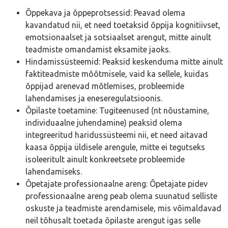
Õppekava ja õppeprotsessid: Peavad olema
kavandatud nii, et need toetaksid õppija kognitiivset,
emotsionaalset ja sotsiaalset arengut, mitte ainult
teadmiste omandamist eksamite jaoks.
Hindamissüsteemid: Peaksid keskenduma mitte ainult
faktiteadmiste mõõtmisele, vaid ka sellele, kuidas
õppijad arenevad mõtlemises, probleemide
lahendamises ja eneseregulatsioonis.
Õpilaste toetamine: Tugiteenused (nt nõustamine,
individuaalne juhendamine) peaksid olema
integreeritud haridussüsteemi nii, et need aitavad
kaasa õppija üldisele arengule, mitte ei tegutseks
isoleeritult ainult konkreetsete probleemide
lahendamiseks.
Õpetajate professionaalne areng: Õpetajate pidev
professionaalne areng peab olema suunatud selliste
oskuste ja teadmiste arendamisele, mis võimaldavad
neil tõhusalt toetada õpilaste arengut igas selle