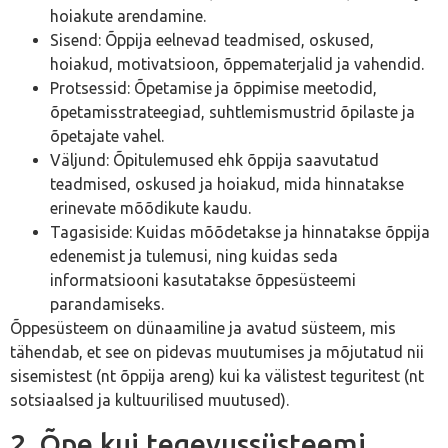
hoiakute arendamine.
Sisend: Õppija eelnevad teadmised, oskused,
hoiakud, motivatsioon, õppematerjalid ja vahendid.
Protsessid: Õpetamise ja õppimise meetodid,
õpetamisstrateegiad, suhtlemismustrid õpilaste ja
õpetajate vahel.
Väljund: Õpitulemused ehk õppija saavutatud
teadmised, oskused ja hoiakud, mida hinnatakse
erinevate mõõdikute kaudu.
Tagasiside: Kuidas mõõdetakse ja hinnatakse õppija
edenemist ja tulemusi, ning kuidas seda
informatsiooni kasutatakse õppesüsteemi
parandamiseks.
Õppesüsteem on dünaamiline ja avatud süsteem, mis
tähendab, et see on pidevas muutumises ja mõjutatud nii
sisemistest (nt õppija areng) kui ka välistest teguritest (nt
sotsiaalsed ja kultuurilised muutused).
2. Õpe kui tegevussüsteemi