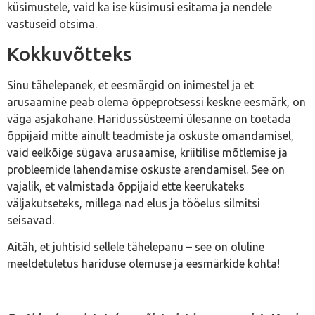
küsimustele, vaid ka ise küsimusi esitama ja nendele
vastuseid otsima.
Kokkuvõtteks
Sinu tähelepanek, et eesmärgid on inimestel ja et
arusaamine peab olema õppeprotsessi keskne eesmärk, on
väga asjakohane. Haridussüsteemi ülesanne on toetada
õppijaid mitte ainult teadmiste ja oskuste omandamisel,
vaid eelkõige sügava arusaamise, kriitilise mõtlemise ja
probleemide lahendamise oskuste arendamisel. See on
vajalik, et valmistada õppijaid ette keerukateks
väljakutseteks, millega nad elus ja tööelus silmitsi
seisavad.
Aitäh, et juhtisid sellele tähelepanu – see on oluline
meeldetuletus hariduse olemuse ja eesmärkide kohta!