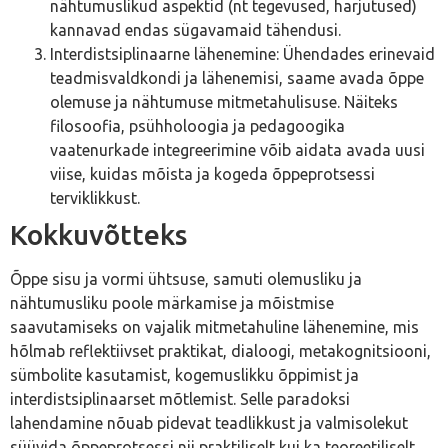
nähtumuslikud aspektid (nt tegevused, harjutused)
kannavad endas sügavamaid tähendusi.
Interdistsiplinaarne lähenemine: Ühendades erinevaid
teadmisvaldkondi ja lähenemisi, saame avada õppe
olemuse ja nähtumuse mitmetahulisuse. Näiteks
filosoofia, psühholoogia ja pedagoogika
vaatenurkade integreerimine võib aidata avada uusi
viise, kuidas mõista ja kogeda õppeprotsessi
terviklikkust.
Kokkuvõtteks
Õppe sisu ja vormi ühtsuse, samuti olemusliku ja
nähtumusliku poole märkamise ja mõistmise
saavutamiseks on vajalik mitmetahuline lähenemine, mis
hõlmab reflektiivset praktikat, dialoogi, metakognitsiooni,
sümbolite kasutamist, kogemuslikku õppimist ja
interdistsiplinaarset mõtlemist. Selle paradoksi
lahendamine nõuab pidevat teadlikkust ja valmisolekut
süüvida õppeprotsessi nii praktiliselt kui ka teoreetiliselt.