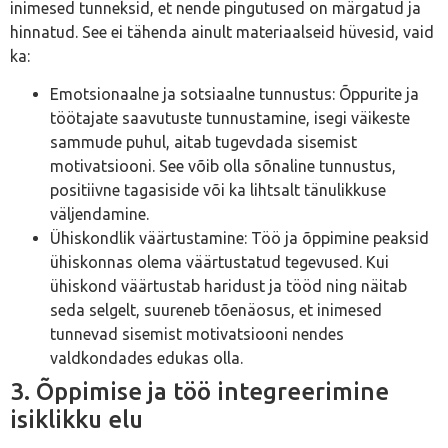
inimesed tunneksid, et nende pingutused on märgatud ja
hinnatud. See ei tähenda ainult materiaalseid hüvesid, vaid
ka:
Emotsionaalne ja sotsiaalne tunnustus: Õppurite ja
töötajate saavutuste tunnustamine, isegi väikeste
sammude puhul, aitab tugevdada sisemist
motivatsiooni. See võib olla sõnaline tunnustus,
positiivne tagasiside või ka lihtsalt tänulikkuse
väljendamine.
Ühiskondlik väärtustamine: Töö ja õppimine peaksid
ühiskonnas olema väärtustatud tegevused. Kui
ühiskond väärtustab haridust ja tööd ning näitab
seda selgelt, suureneb tõenäosus, et inimesed
tunnevad sisemist motivatsiooni nendes
valdkondades edukas olla.
3. Õppimise ja töö integreerimine
isiklikku elu