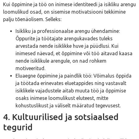
Kui õppimine ja töö on inimese identiteedi ja isikliku arengu
loomulikud osad, on sisemise motivatsiooni tekkimine
palju tõenäolisem. Selleks:
Isikliku ja professionaalse arengu ühendamine:
Õppurite ja töötajate arengukavades tuleks
arvestada nende isiklikke huve ja püüdlusi. Kui
inimesed näevad, et õppimine või töö aitavad kaasa
nende isiklikule arengule, on nad rohkem
motiveeritud.
Eluaegne õppimine ja paindlik töö: Võimalus õppida
ja töötada erinevates eluetappides ning vastavalt
isiklikele vajadustele aitab muuta töö ja õppimise
osaks inimese loomulikust eluteest, mitte
kohustuslikust ja väliselt määratud tegevusest.
4. Kultuurilised ja sotsiaalsed
tegurid