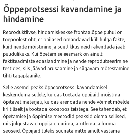
Õppeprotsessi kavandamine ja
hindamine
Reproduktiivse, hindamiskeskse frontaalõppe puhul on
tõepoolest oht, et õpilased omandavad küll hulga fakte,
kuid nende mõistmine ja suutlikkus neid rakendada jääb
puudulikuks. Kui õpetamise eesmärk on ainult
faktiteadmiste edasiandmine ja nende reprodutseerimine
testides, siis jäävad arusaamine ja sügavam mõtestamine
tihti tagaplaanile.
Selle asemel peaks õppeprotsessi kavandamisel
keskenduma sellele, kuidas toetada õppijaid mõistma
õpitavat materjali, kuidas arendada nende võimet mõelda
kriitiliselt ja töötada koostöös teistega. See tähendab, et
õpetamise ja õppimise meetodid peaksid olema sellised,
mis julgustavad õppijaid uurima, arutlema ja looma
seoseid. Õppijaid tuleks suunata mitte ainult vastama