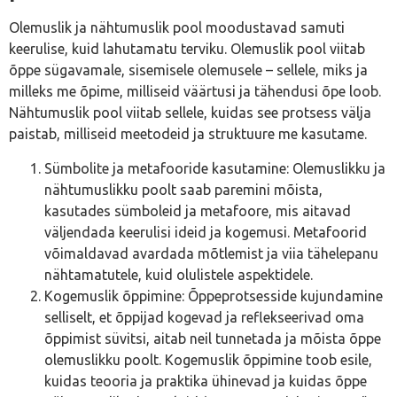
Olemuslik ja nähtumuslik pool moodustavad samuti
keerulise, kuid lahutamatu terviku. Olemuslik pool viitab
õppe sügavamale, sisemisele olemusele – sellele, miks ja
milleks me õpime, milliseid väärtusi ja tähendusi õpe loob.
Nähtumuslik pool viitab sellele, kuidas see protsess välja
paistab, milliseid meetodeid ja struktuure me kasutame.
Sümbolite ja metafooride kasutamine: Olemuslikku ja
nähtumuslikku poolt saab paremini mõista,
kasutades sümboleid ja metafoore, mis aitavad
väljendada keerulisi ideid ja kogemusi. Metafoorid
võimaldavad avardada mõtlemist ja viia tähelepanu
nähtamatutele, kuid olulistele aspektidele.
Kogemuslik õppimine: Õppeprotsesside kujundamine
selliselt, et õppijad kogevad ja reflekseerivad oma
õppimist süvitsi, aitab neil tunnetada ja mõista õppe
olemuslikku poolt. Kogemuslik õppimine toob esile,
kuidas teooria ja praktika ühinevad ja kuidas õppe