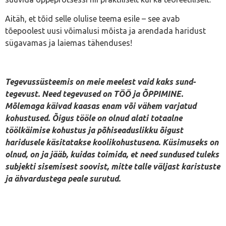
Aitäh, et tõid selle olulise teema esile – see avab
tõepoolest uusi võimalusi mõista ja arendada haridust
sügavamas ja laiemas tähenduses!
Tegevussüsteemis on meie meelest vaid kaks sund-
tegevust. Need tegevused on TÖÖ ja ÕPPIMINE.
Mõlemaga käivad kaasas enam või vähem varjatud
kohustused. Õigus tööle on olnud alati totaalne
töölkäimise kohustus ja põhiseaduslikku õigust
haridusele käsitatakse koolikohustusena. Küsimuseks on
olnud, on ja jääb, kuidas toimida, et need sundused tuleks
subjekti sisemisest soovist, mitte talle väljast karistuste
ja ähvardustega peale surutud.