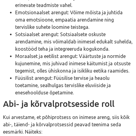
erinevate teadmiste vahel.
Emotsionaalset arengut: Võime mõista ja juhtida
oma emotsioone, empaatia arendamine ning
tervislike suhete loomine teistega.
Sotsiaalset arengut: Sotsiaalsete oskuste
arendamine, mis võimaldab inimesel edukalt suhelda,
koostööd teha ja integreeruda kogukonda.
Moraalset ja eetilist arengut: Väärtuste ja normide
kujunemine, mis juhivad inimese käitumist ja otsuste
tegemist, olles ühiskonna ja isikliku eetika raamides.
Füüsilist arengut: Füüsilise tervise ja heaolu
toetamine, sealhulgas tervislike eluviiside ja
enesehoolduse õpetamine.
Abi- ja kõrvalprotsesside roll
Kui arvestame, et põhiprotsess on inimese areng, siis kõik
abi-, täiend- ja kõrvalprotsessid peavad teenima seda
eesmärki. Näiteks: