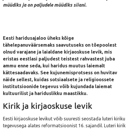
müüdiks ja on paljudele müüdiks siiani.
Eesti haridusajaloo üheks kõige
tähelepanuväärsemaks saavutuseks on tõepoolest
olnud varajane ja laialdane kirjaoskuse levik, mis
eristas eestlasi paljudest teistest rahvastest juba
ammu enne seda, kui haridus muutus laiemalt
kättesaadavaks. See kujunemisprotsess on huvitav
näide sellest, kuidas sotsiaalsete ja religioossete
institutsioonide tegevus võib kujundada laiemat
kultuurilist ja hariduslikku maastikku.
Kirik ja kirjaoskuse levik
Eesti kirjaoskuse levikut võib suuresti seostada luteri kiriku
tegevusega alates reformatsioonist 16. sajandil. Luteri kirik