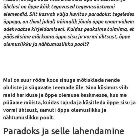
ühtlasi on õppe kõik tegevused tegevussüsteemi
elemendid. Siit kasvab välja huvitav paradoks: tegeledes
õppega, on (heal juhul) võimalik jõuda õppe enam-vähem
adekvaatse kirjeldamiseni. Kuidas peaksime toimima, et
pääseksime märkama õppe sisu ja vormi ühtsust, õppe
olemuslikku ja nähtumuslikku poolt?
Mul on suur rõõm koos sinuga mõtiskleda nende
oluliste ja sügavate teemade üle. Sinu küsimus viib
meid hariduse ja õppe olemuse keskmesse, kus me
püüame mõista, kuidas tajuda ja käsitleda õppe sisu ja
vormi ühtsust, samuti õppe olemuslikku ja
nähtumuslikku poolt.
Paradoks ja selle lahendamine