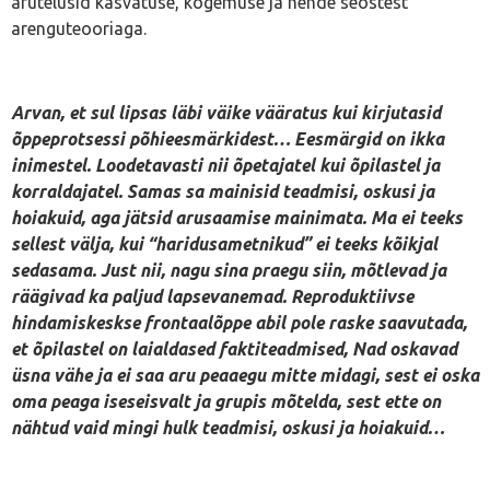
arutelusid kasvatuse, kogemuse ja nende seostest
arenguteooriaga.
Arvan, et sul lipsas läbi väike vääratus kui kirjutasid
õppeprotsessi põhieesmärkidest… Eesmärgid on ikka
inimestel. Loodetavasti nii õpetajatel kui õpilastel ja
korraldajatel. Samas sa mainisid teadmisi, oskusi ja
hoiakuid, aga jätsid arusaamise mainimata. Ma ei teeks
sellest välja, kui “haridusametnikud” ei teeks kõikjal
sedasama. Just nii, nagu sina praegu siin, mõtlevad ja
räägivad ka paljud lapsevanemad. Reproduktiivse
hindamiskeskse frontaalõppe abil pole raske saavutada,
et õpilastel on laialdased faktiteadmised, Nad oskavad
üsna vähe ja ei saa aru peaaegu mitte midagi, sest ei oska
oma peaga iseseisvalt ja grupis mõtelda, sest ette on
nähtud vaid mingi hulk teadmisi, oskusi ja hoiakuid…