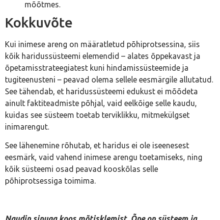
mõõtmes.
Kokkuvõte
Kui inimese areng on määratletud põhiprotsessina, siis
kõik haridussüsteemi elemendid – alates õppekavast ja
õpetamisstrateegiatest kuni hindamissüsteemide ja
tugiteenusteni – peavad olema sellele eesmärgile allutatud.
See tähendab, et haridussüsteemi edukust ei mõõdeta
ainult faktiteadmiste põhjal, vaid eelkõige selle kaudu,
kuidas see süsteem toetab terviklikku, mitmekülgset
inimarengut.
See lähenemine rõhutab, et haridus ei ole iseenesest
eesmärk, vaid vahend inimese arengu toetamiseks, ning
kõik süsteemi osad peavad kooskõlas selle
põhiprotsessiga toimima.
Naudin sinuga koos mõtisklemist. Õpe on süsteem ja