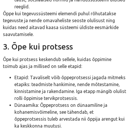
reeglid.
Õppe kui tegevussüsteemi elemendi puhul rõhutatakse
tegevuste ja nende omavaheliste seoste olulisust ning
kuidas need aitavad kaasa süsteemi üldiste eesmärkide
saavutamisele.
3. Õpe kui protsess
Õpe kui protsess keskendub sellele, kuidas õppimine
toimub ajas ja millised on selle etapid:
Etapid: Tavaliselt võib õppeprotsessi jagada mitmeks
etapiks: teadmiste hankimine, nende mõtestamine,
kinnistamine ja rakendamine. Iga etapp mängib olulist
rolli õppimise tervikprotsessis.
Dünaamika: Õppeprotsess on dünaamiline ja
kohanemisvõimeline, see tähendab, et
õppeprotsessis tuleb arvestada nii õppija arengut kui
ka keskkonna muutusi.