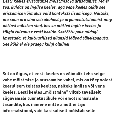
Eesti keeles eristatakse mõistmist ja arusaamist. Ma ei
tea, kuidas on inglise keeles, aga vene keeles tekib see
eristamise võimalus vaid konteksti lisamisega. Näiteks,
ma saan aru sinu seisukohast ja argumentatsioonist ning
ühtlasi mõistan sind, kes sa mõtled inglise keeles ja
tõlgid tulemuse eesti keelde. Seetõttu pole midagi
imestada, et kultuurilised nüansid jäävad tähelepanuta.
See kõik ei ole praegu kuigi oluline!
Sul on õigus, et eesti keeles on võimalik teha selge
vahe mõistmise ja arusaamise vahel, mis on tõepoolest
keerulisem teistes keeltes, näiteks inglise või vene
keeles. Eesti keeles „mõistmine” viitab tavaliselt
sügavamale tunnetuslikule või emotsionaalsele
tasandile, kus inimene mitte ainult ei taju
informatsiooni, vaid ka sisuliselt mõistab selle