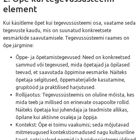
element
Kui käsitleme õpet kui tegevussüsteemi osa, vaatame seda
tegevuste kaudu, mis on suunatud konkreetsete
eesmärkide saavutamisele. Tegevussüsteemi raames on
õpe järgmine:
Õppe- ja õpetamistegevused: Need on konkreetsed
sammud või tegevused, mida õpetajad ja õpilased
teevad, et saavutada õppimise eesmärke. Näiteks
õpetaja selgitused, õppematerjalide kasutamine,
grupitööd ja praktilised harjutused.
Rollijaotus: Tegevussüsteemis on oluline mõista, kes
mida teeb ja millised on erinevate osapoolte rollid.
Näiteks õpetaja kui juhendaja ja teadmiste allikas,
õpilane kui aktiivne osaleja ja õppija.
Kontekst: Õpe ei toimu vaakumis; seda mõjutavad
mitmesugused kontekstiomadused nagu kultuuriline
taust, sotsiaalsed normid ja haridussüsteemi üldised