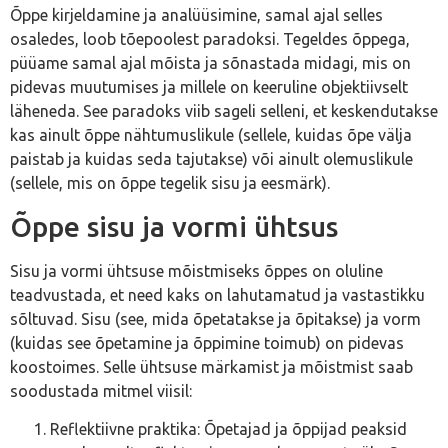
Õppe kirjeldamine ja analüüsimine, samal ajal selles
osaledes, loob tõepoolest paradoksi. Tegeldes õppega,
püüame samal ajal mõista ja sõnastada midagi, mis on
pidevas muutumises ja millele on keeruline objektiivselt
läheneda. See paradoks viib sageli selleni, et keskendutakse
kas ainult õppe nähtumuslikule (sellele, kuidas õpe välja
paistab ja kuidas seda tajutakse) või ainult olemuslikule
(sellele, mis on õppe tegelik sisu ja eesmärk).
Õppe sisu ja vormi ühtsus
Sisu ja vormi ühtsuse mõistmiseks õppes on oluline
teadvustada, et need kaks on lahutamatud ja vastastikku
sõltuvad. Sisu (see, mida õpetatakse ja õpitakse) ja vorm
(kuidas see õpetamine ja õppimine toimub) on pidevas
koostoimes. Selle ühtsuse märkamist ja mõistmist saab
soodustada mitmel viisil:
Reflektiivne praktika: Õpetajad ja õppijad peaksid