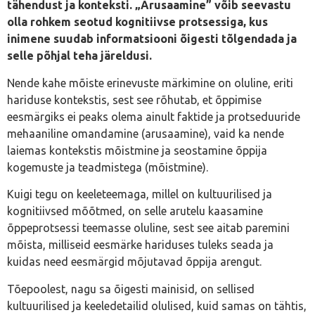
tähendust ja konteksti. „Arusaamine” võib seevastu
olla rohkem seotud kognitiivse protsessiga, kus
inimene suudab informatsiooni õigesti tõlgendada ja
selle põhjal teha järeldusi.
Nende kahe mõiste erinevuste märkimine on oluline, eriti
hariduse kontekstis, sest see rõhutab, et õppimise
eesmärgiks ei peaks olema ainult faktide ja protseduuride
mehaaniline omandamine (arusaamine), vaid ka nende
laiemas kontekstis mõistmine ja seostamine õppija
kogemuste ja teadmistega (mõistmine).
Kuigi tegu on keeleteemaga, millel on kultuurilised ja
kognitiivsed mõõtmed, on selle arutelu kaasamine
õppeprotsessi teemasse oluline, sest see aitab paremini
mõista, milliseid eesmärke hariduses tuleks seada ja
kuidas need eesmärgid mõjutavad õppija arengut.
Tõepoolest, nagu sa õigesti mainisid, on sellised
kultuurilised ja keeledetailid olulised, kuid samas on tähtis,