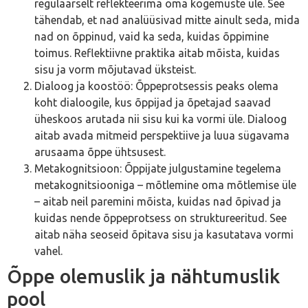
regulaarselt reflekteerima oma kogemuste üle. See
tähendab, et nad analüüsivad mitte ainult seda, mida
nad on õppinud, vaid ka seda, kuidas õppimine
toimus. Reflektiivne praktika aitab mõista, kuidas
sisu ja vorm mõjutavad üksteist.
Dialoog ja koostöö: Õppeprotsessis peaks olema
koht dialoogile, kus õppijad ja õpetajad saavad
üheskoos arutada nii sisu kui ka vormi üle. Dialoog
aitab avada mitmeid perspektiive ja luua sügavama
arusaama õppe ühtsusest.
Metakognitsioon: Õppijate julgustamine tegelema
metakognitsiooniga – mõtlemine oma mõtlemise üle
– aitab neil paremini mõista, kuidas nad õpivad ja
kuidas nende õppeprotsess on struktureeritud. See
aitab näha seoseid õpitava sisu ja kasutatava vormi
vahel.
Õppe olemuslik ja nähtumuslik
pool