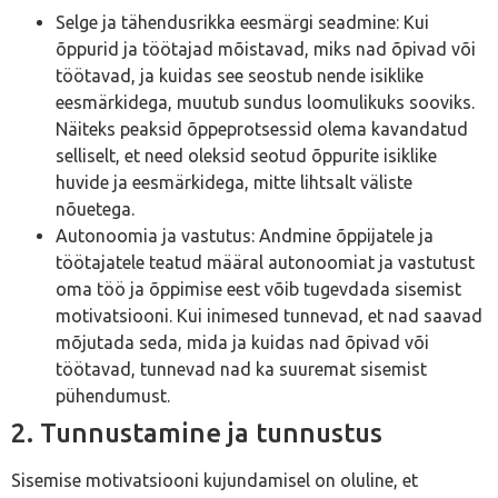
Selge ja tähendusrikka eesmärgi seadmine: Kui
õppurid ja töötajad mõistavad, miks nad õpivad või
töötavad, ja kuidas see seostub nende isiklike
eesmärkidega, muutub sundus loomulikuks sooviks.
Näiteks peaksid õppeprotsessid olema kavandatud
selliselt, et need oleksid seotud õppurite isiklike
huvide ja eesmärkidega, mitte lihtsalt väliste
nõuetega.
Autonoomia ja vastutus: Andmine õppijatele ja
töötajatele teatud määral autonoomiat ja vastutust
oma töö ja õppimise eest võib tugevdada sisemist
motivatsiooni. Kui inimesed tunnevad, et nad saavad
mõjutada seda, mida ja kuidas nad õpivad või
töötavad, tunnevad nad ka suuremat sisemist
pühendumust.
2. Tunnustamine ja tunnustus
Sisemise motivatsiooni kujundamisel on oluline, et