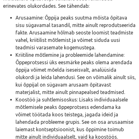
erinevates olukordades. See tähendab:
Arusaamine: Õppija peaks suutma mõista õpitava
sisu sügavamal tasandil, mitte ainult reprodutseerida
fakte. Arusaamine hõlmab seoste loomist teadmiste
vahel, kriitilist mõtlemist ja võimet siduda uusi
teadmisi varasemate kogemustega.
Kriitiline mõtlemine ja probleemide lahendamine:
Õppeprotsessi üks eesmärke peaks olema arendada
õppija võimet mõelda iseseisvalt, analüüsida
olukordi ja leida lahendusi. See on võimalik ainult siis,
kui õppijal on sügavam arusaam õpitavast
materjalist, mitte ainult pinnapealsed teadmised.
Koostöö ja suhtlemisoskus: Lisaks individuaalsele
mõtlemisele peaks õppeprotsess edendama ka
võimet töötada koos teistega, jagada ideid ja
lahendada probleeme grupis. See on osa arusaamise
laiemast kontseptsioonist, kus õppimine toimub
mitte ainult individuaalselt, vaid ka koostöös.