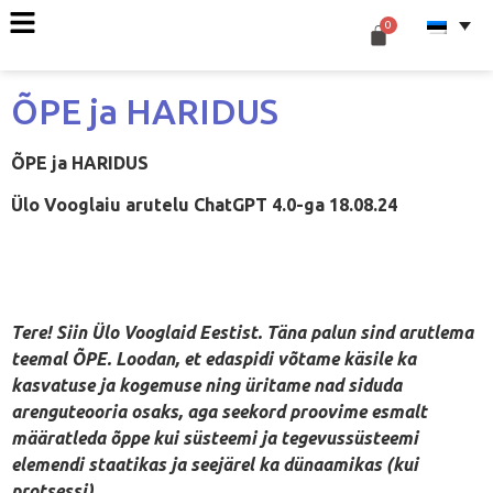
ÕPE ja HARIDUS
ÕPE ja HARIDUS
Ülo Vooglaiu arutelu ChatGPT 4.0-ga 18.08.24
Tere! Siin Ülo Vooglaid Eestist. Täna palun sind arutlema
teemal ÕPE. Loodan, et edaspidi võtame käsile ka
kasvatuse ja kogemuse ning üritame nad siduda
arenguteooria osaks, aga seekord proovime esmalt
määratleda õppe kui süsteemi ja tegevussüsteemi
elemendi staatikas ja seejärel ka dünaamikas (kui
protsessi).