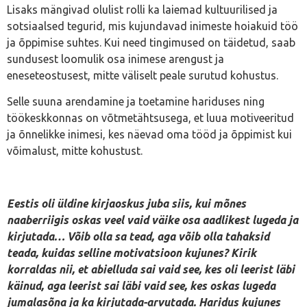
Lisaks mängivad olulist rolli ka laiemad kultuurilised ja
sotsiaalsed tegurid, mis kujundavad inimeste hoiakuid töö
ja õppimise suhtes. Kui need tingimused on täidetud, saab
sundusest loomulik osa inimese arengust ja
eneseteostusest, mitte väliselt peale surutud kohustus.
Selle suuna arendamine ja toetamine hariduses ning
töökeskkonnas on võtmetähtsusega, et luua motiveeritud
ja õnnelikke inimesi, kes näevad oma tööd ja õppimist kui
võimalust, mitte kohustust.
Eestis oli üldine kirjaoskus juba siis, kui mõnes
naaberriigis oskas veel vaid väike osa aadlikest lugeda ja
kirjutada… Võib olla sa tead, aga võib olla tahaksid
teada, kuidas selline motivatsioon kujunes? Kirik
korraldas nii, et abielluda sai vaid see, kes oli leerist läbi
käinud, aga leerist sai läbi vaid see, kes oskas lugeda
jumalasõna ja ka kirjutada-arvutada. Haridus kujunes