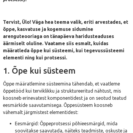
Tervist, Ülo! Väga hea teema valik, eriti arvestades, et
õppe, kasvatuse ja kogemuse sidumine
arenguteooriaga on tänapäeva haridusteaduses
äärmiselt oluline. Vaatame siis esmalt, kuidas
määratleda õppe kui süsteemi, kui tegevussüsteemi
elementi ning kui protsessi.
1. Õpe kui süsteem
Õppe määratlemine süsteemina tähendab, et vaatleme
õppetööd kui terviklikku ja struktureeritud nähtust, mis
koosneb erinevatest komponentidest ja on seotud teatud
eesmärkide saavutamisega. Õppesüsteem koosneb
vähemalt järgmistest elementidest:
Eesmärgid: Õppeprotsessi põhieesmärgid, mida
soovitakse saavutada, näiteks teadmiste, oskuste ja