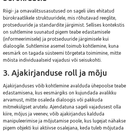
Riigi- ja omavalitsusasutused on sageli üles ehitatud
bürokraatlikele struktuuridele, mis rõhutavad reeglite,
protseduuride ja standardite järgimist. Sellises kontekstis
on suhtlemine suunatud pigem teabe edastamisele
(informeerimisele) ja protseduuride järgimisele kui
dialoogile. Suhtlemise asemel toimub kohtlemine, kuna
eesmärk on tagada süsteemi tõrgeteta toimimine, mitte
mõista individuaalseid vajadusi või seisukohti.
3. Ajakirjanduse roll ja mõju
Ajakirjanduses võib kohtlemine avalduda ühepoolse teabe
edastamisena, kus eesmärgiks on kujundada avalikku
arvamust, mitte osaleda dialoogis või pakkuda
mitmekülgset arutelu. Ajendatuna sageli vajadusest olla
kiire, mõjus ja veenev, võib ajakirjandus kalduda
manipuleerimise ja mõjutamise poole, kus lugejat nähakse
pigem objekti kui aktiivse osalejana, keda tuleb mõjutada