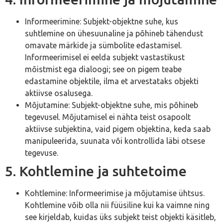
Informeerimine: Subjekt-objektne suhe, kus
suhtlemine on ühesuunaline ja põhineb tähendust
omavate märkide ja sümbolite edastamisel.
Informeerimisel ei eelda subjekt vastastikust
mõistmist ega dialoogi; see on pigem teabe
edastamine objektile, ilma et arvestataks objekti
aktiivse osalusega.
Mõjutamine: Subjekt-objektne suhe, mis põhineb
tegevusel. Mõjutamisel ei nähta teist osapoolt
aktiivse subjektina, vaid pigem objektina, keda saab
manipuleerida, suunata või kontrollida läbi otsese
tegevuse.
5. Kohtlemine ja suhtetoime
Kohtlemine: Informeerimise ja mõjutamise ühtsus.
Kohtlemine võib olla nii füüsiline kui ka vaimne ning
see kirjeldab, kuidas üks subjekt teist objekti käsitleb,