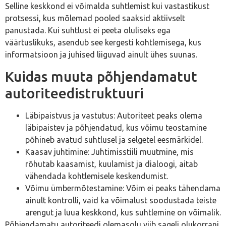
Selline keskkond ei võimalda suhtlemist kui vastastikust
protsessi, kus mõlemad pooled saaksid aktiivselt
panustada. Kui suhtlust ei peeta oluliseks ega
väärtuslikuks, asendub see kergesti kohtlemisega, kus
informatsioon ja juhised liiguvad ainult ühes suunas.
Kuidas muuta põhjendamatut
autoriteedistruktuuri
Läbipaistvus ja vastutus: Autoriteet peaks olema
läbipaistev ja põhjendatud, kus võimu teostamine
põhineb avatud suhtlusel ja selgetel eesmärkidel.
Kaasav juhtimine: Juhtimisstiili muutmine, mis
rõhutab kaasamist, kuulamist ja dialoogi, aitab
vähendada kohtlemisele keskendumist.
Võimu ümbermõtestamine: Võim ei peaks tähendama
ainult kontrolli, vaid ka võimalust soodustada teiste
arengut ja luua keskkond, kus suhtlemine on võimalik.
Põhjendamatu autoriteedi olemasolu viib sageli olukorrani,