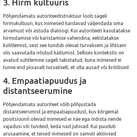
3. Hirm kultuuris
Põhjendamatu autoriteedistruktuur loob sageli
hirmukultuuri, kus inimesed kardavad väljendada oma
arvamust või astuda dialoogi. Kui autoriteeti kasutatakse
hirmutamise või karistamise vahendina, eelistatakse
kohtlemist, sest see tundub olevat turvalisem ja lihtsam
viis saavutada nõutud käitumist. Sellises kontekstis on
avatud suhtlemine sageli takistatud, kuna inimesed ei
tunne end piisavalt turvaliselt, et olla ausad või kriitilised.
4. Empaatiapuudus ja
distantseerumine
Põhjendamatu autoriteet võib põhjustada
distantseerumist ja empaatiapuudust, kus kõrgemal
positsioonil olevad inimesed ei näe ega mõista nende
vajadusi või tundeid, keda nad juhivad. Kui puudub
arusaamine, et teised inimesed on samuti aktiivsed