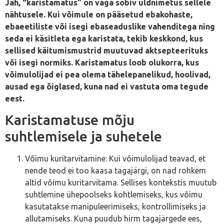
Jah, “karistamatus” on väga sobiv üldnimetus sellele
nähtusele. Kui võimule on pääsetud ebakohaste,
ebaeetiliste või isegi ebaseaduslike vahenditega ning
seda ei käsitleta ega karistata, tekib keskkond, kus
sellised käitumismustrid muutuvad aktsepteerituks
või isegi normiks. Karistamatus loob olukorra, kus
võimulolijad ei pea olema tähelepanelikud, hoolivad,
ausad ega õiglased, kuna nad ei vastuta oma tegude
eest.
Karistamatuse mõju
suhtlemisele ja suhetele
Võimu kuritarvitamine: Kui võimulolijad teavad, et
nende teod ei too kaasa tagajärgi, on nad rohkem
altid võimu kuritarvitama. Sellises kontekstis muutub
suhtlemine ühepoolseks kohtlemiseks, kus võimu
kasutatakse manipuleerimiseks, kontrollimiseks ja
allutamiseks. Kuna puudub hirm tagajärgede ees,