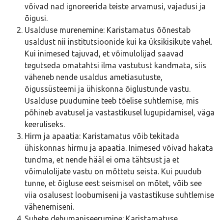
võivad nad ignoreerida teiste arvamusi, vajadusi ja
õigusi.
Usalduse murenemine: Karistamatus õõnestab
usaldust nii institutsioonide kui ka üksikisikute vahel.
Kui inimesed tajuvad, et võimulolijad saavad
tegutseda omatahtsi ilma vastutust kandmata, siis
väheneb nende usaldus ametiasutuste,
õigussüsteemi ja ühiskonna õiglustunde vastu.
Usalduse puudumine teeb tõelise suhtlemise, mis
põhineb avatusel ja vastastikusel lugupidamisel, väga
keeruliseks.
Hirm ja apaatia: Karistamatus võib tekitada
ühiskonnas hirmu ja apaatia. Inimesed võivad hakata
tundma, et nende hääl ei oma tähtsust ja et
võimulolijate vastu on mõttetu seista. Kui puudub
tunne, et õigluse eest seismisel on mõtet, võib see
viia osalusest loobumiseni ja vastastikuse suhtlemise
vähenemiseni.
Suhete dehumaniseerumine: Karistamatuse