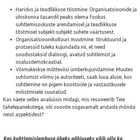
Haridus ja teadlikkuse tõstmine: Organisatsioonide ja
ühiskonna tasandil peaks olema fookus
suhtlemisoskuste arendamisel ja teadlikkuse
tõstmisel subjekt-subjekt suhete väärtusest.
Organisatsioonikultuuri muutmine: Struktuurid ja
protsessid tuleks kujundada nii, et need
soodustaksid dialoogi, avatud suhtlemist ja
osalusdemokraatiat.
Võimukeskse mõtteviisi ümberkujundamine: Muutes
suhtumist võimu ja autoriteeti, saab luua aluse, kus
suhtlemine on pigem koostööle ja vastastikusele
mõistmisele suunatud.
Kas näete selles analüüsis midagi, mis resoneerib Teie
tähelepanekutega, või soovite sügavamalt arutada mõnda
neist aspektidest?
Kas kohtlemislembuse üheks põhjuseks võib olla ka