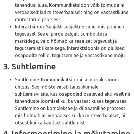
tähendusi luua. Kommunikatsioon võib toimuda nii
verbaalselt kui mitteverbaalselt ning on vastastikune
mõtestatud protsess.
Interaktsioon: Subjekt-subjektne suhe, mis põhineb
tegevusel. See ei piirdu pelgalt sümbolite ja
märkidega, vaid hõlmab ka reaalset tegevust ja
tegutsemist üksteisega. Interaktsioonis on olulised
osapoolte rollid, tegutsemine ja vastastikune mõju.
3. Suhtlemine
Suhtlemine: Kommunikatsiooni ja interaktsiooni
ühtsus. See mõiste viitab täiuslikumale
suhtlemisviisile, kus osapooled osalevad aktiivselt nii
tähenduste loomisel kui ka vastastikuses tegevuses.
Suhtlemine on kompleksne ja dünaamiline protsess,
mis hõlmab nii verbaalset kui ka mitteverbaalset, nii
otsest kui ka kaudset suhtlemist.
4. Informeerimine ja mõjutamine