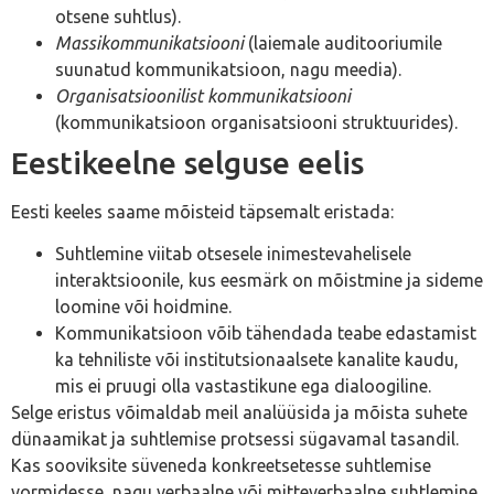
otsene suhtlus).
Massikommunikatsiooni
(laiemale auditooriumile
suunatud kommunikatsioon, nagu meedia).
Organisatsioonilist kommunikatsiooni
(kommunikatsioon organisatsiooni struktuurides).
Eestikeelne selguse eelis
Eesti keeles saame mõisteid täpsemalt eristada:
Suhtlemine viitab otsesele inimestevahelisele
interaktsioonile, kus eesmärk on mõistmine ja sideme
loomine või hoidmine.
Kommunikatsioon võib tähendada teabe edastamist
ka tehniliste või institutsionaalsete kanalite kaudu,
mis ei pruugi olla vastastikune ega dialoogiline.
Selge eristus võimaldab meil analüüsida ja mõista suhete
dünaamikat ja suhtlemise protsessi sügavamal tasandil.
Kas sooviksite süveneda konkreetsetesse suhtlemise
vormidesse, nagu verbaalne või mitteverbaalne suhtlemine,