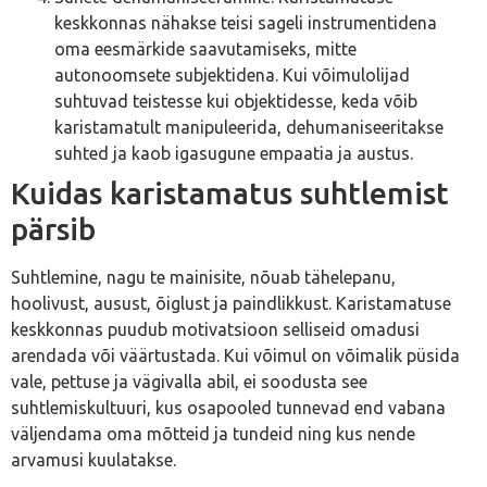
keskkonnas nähakse teisi sageli instrumentidena
oma eesmärkide saavutamiseks, mitte
autonoomsete subjektidena. Kui võimulolijad
suhtuvad teistesse kui objektidesse, keda võib
karistamatult manipuleerida, dehumaniseeritakse
suhted ja kaob igasugune empaatia ja austus.
Kuidas karistamatus suhtlemist
pärsib
Suhtlemine, nagu te mainisite, nõuab tähelepanu,
hoolivust, ausust, õiglust ja paindlikkust. Karistamatuse
keskkonnas puudub motivatsioon selliseid omadusi
arendada või väärtustada. Kui võimul on võimalik püsida
vale, pettuse ja vägivalla abil, ei soodusta see
suhtlemiskultuuri, kus osapooled tunnevad end vabana
väljendama oma mõtteid ja tundeid ning kus nende
arvamusi kuulatakse.