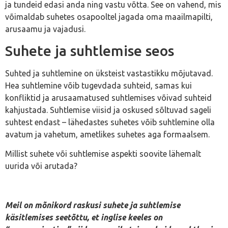
ja tundeid edasi anda ning vastu võtta. See on vahend, mis
võimaldab suhetes osapooltel jagada oma maailmapilti,
arusaamu ja vajadusi.
Suhete ja suhtlemise seos
Suhted ja suhtlemine on üksteist vastastikku mõjutavad.
Hea suhtlemine võib tugevdada suhteid, samas kui
konfliktid ja arusaamatused suhtlemises võivad suhteid
kahjustada. Suhtlemise viisid ja oskused sõltuvad sageli
suhtest endast – lähedastes suhetes võib suhtlemine olla
avatum ja vahetum, ametlikes suhetes aga formaalsem.
Millist suhete või suhtlemise aspekti soovite lähemalt
uurida või arutada?
Meil on mõnikord raskusi suhete ja suhtlemise
käsitlemises seetõttu, et inglise keeles on