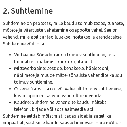
2. Suhtlemine
Suhtlemine on protsess, mille kaudu toimub teabe, tunnete,
mõtete ja väärtuste vahetamine osapoolte vahel. See on
vahend, mille abil suhted luuakse, hoitakse ja arendatakse.
Suhtlemine võib olla:
Verbaalne: Sõnade kaudu toimuv suhtlemine, mis
hõlmab nii rääkimist kui ka kirjutamist.
Mitteverbaalne: Žestide, kehakeele, hääletooni,
näoilmete ja muude mitte-sõnaliste vahendite kaudu
toimuv suhtlemine.
Otsene: Näost näkku või vahetult toimuv suhtlemine,
kus osapooled saavad vahetult reageerida.
Kaudne: Suhtlemine vahendite kaudu, näiteks
telefoni, kirjade või sotsiaalmeedia abil.
Suhtlemine eeldab mõistmist, tagasisidet ja sageli ka
empaatiat, sest selle kaudu saavad inimesed oma mõtteid