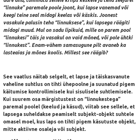
ääre alla, tõmmata sellele kriips keskele ja teha seejärel
“linnuke” paremale poole joont, kui lapse vanemad või
keegi teine seal midagi keelas või käskis. Joonest
vasakule palusin teha “linnuksese”, kui lapsega räägiti
midagi muud. Mul on sadu lipikuid, mille on parem pool
“linnukesi” täis ja vasakul on vaid mõned, või pole ühtki
“linnukest”. Enam-vähem samasugune pilt avaneb ka
lasteaias ja mõnes koolis. Millest see räägib?
See vaatlus näitab selgelt, et lapse ja täiskasvanute
vaheline suhtlus on tihti ühepoolne ja suunatud pigem
käitumise kontrollimisele kui sisulisele suhtlemisele.
Kui suurem osa märgistustest on “linnukestega”
paremal poolel (keelud ja käsud), viitab see sellele, et
lapsega suheldakse peamiselt subjekt-objekt suhtele
omasel moel, kus laps on tihti pigem käsutuste objekt,
mitte aktiivne osaleja või subjekt.