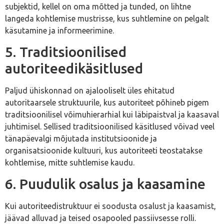
subjektid, kellel on oma mõtted ja tunded, on lihtne
langeda kohtlemise mustrisse, kus suhtlemine on pelgalt
käsutamine ja informeerimine.
5. Traditsioonilised
autoriteedikäsitlused
Paljud ühiskonnad on ajalooliselt üles ehitatud
autoritaarsele struktuurile, kus autoriteet põhineb pigem
traditsioonilisel võimuhierarhial kui läbipaistval ja kaasaval
juhtimisel. Sellised traditsioonilised käsitlused võivad veel
tänapäevalgi mõjutada institutsioonide ja
organisatsioonide kultuuri, kus autoriteeti teostatakse
kohtlemise, mitte suhtlemise kaudu.
6. Puudulik osalus ja kaasamine
Kui autoriteedistruktuur ei soodusta osalust ja kaasamist,
jäävad alluvad ja teised osapooled passiivsesse rolli.