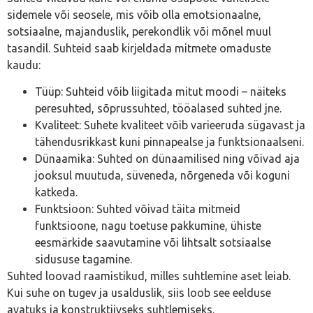
sidemele või seosele, mis võib olla emotsionaalne,
sotsiaalne, majanduslik, perekondlik või mõnel muul
tasandil. Suhteid saab kirjeldada mitmete omaduste
kaudu:
Tüüp: Suhteid võib liigitada mitut moodi – näiteks
peresuhted, sõprussuhted, tööalased suhted jne.
Kvaliteet: Suhete kvaliteet võib varieeruda sügavast ja
tähendusrikkast kuni pinnapealse ja funktsionaalseni.
Dünaamika: Suhted on dünaamilised ning võivad aja
jooksul muutuda, süveneda, nõrgeneda või koguni
katkeda.
Funktsioon: Suhted võivad täita mitmeid
funktsioone, nagu toetuse pakkumine, ühiste
eesmärkide saavutamine või lihtsalt sotsiaalse
sidususe tagamine.
Suhted loovad raamistikud, milles suhtlemine aset leiab.
Kui suhe on tugev ja usalduslik, siis loob see eelduse
avatuks ja konstruktiivseks suhtlemiseks.