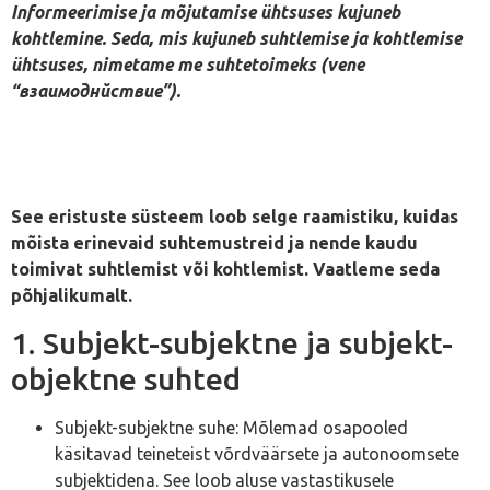
Informeerimise ja mõjutamise ühtsuses kujuneb
kohtlemine. Seda, mis kujuneb suhtlemise ja kohtlemise
ühtsuses, nimetame me suhtetoimeks (vene
“взаимоднйствие”).
See eristuste süsteem loob selge raamistiku, kuidas
mõista erinevaid suhtemustreid ja nende kaudu
toimivat suhtlemist või kohtlemist. Vaatleme seda
põhjalikumalt.
1. Subjekt-subjektne ja subjekt-
objektne suhted
Subjekt-subjektne suhe: Mõlemad osapooled
käsitavad teineteist võrdväärsete ja autonoomsete
subjektidena. See loob aluse vastastikusele