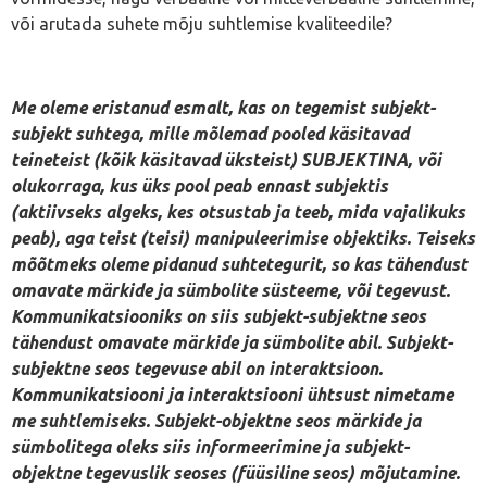
või arutada suhete mõju suhtlemise kvaliteedile?
Me oleme eristanud esmalt, kas on tegemist subjekt-
subjekt suhtega, mille mõlemad pooled käsitavad
teineteist (kõik käsitavad üksteist) SUBJEKTINA, või
olukorraga, kus üks pool peab ennast subjektis
(aktiivseks algeks, kes otsustab ja teeb, mida vajalikuks
peab), aga teist (teisi) manipuleerimise objektiks. Teiseks
mõõtmeks oleme pidanud suhtetegurit, so kas tähendust
omavate märkide ja sümbolite süsteeme, või tegevust.
Kommunikatsiooniks on siis subjekt-subjektne seos
tähendust omavate märkide ja sümbolite abil. Subjekt-
subjektne seos tegevuse abil on interaktsioon.
Kommunikatsiooni ja interaktsiooni ühtsust nimetame
me suhtlemiseks. Subjekt-objektne seos märkide ja
sümbolitega oleks siis informeerimine ja subjekt-
objektne tegevuslik seoses (füüsiline seos) mõjutamine.