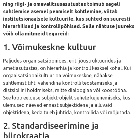
ning riigi- ja omavalitsusasutustes toimub sageli
suhtlemise asemel peamiselt kohtlemine, viitab
institutsionaalsele kultuurile, kus suhted on suuresti
hierarhilised ja kontrollipõhised. Selle nähtuse juureks
võib olla mitmeid tegureid:
1. Võimukeskne kultuur
Paljudes organisatsioonides, eriti jõustruktuurides ja
ametiasutustes, on hierarhia ja kontroll kesksel kohal. Kui
organisatsioonikultuur on võimukeskne, nähakse
suhtlemist tihti vahendina kontrolli teostamiseks ja
distsipliini hoidmiseks, mitte dialoogina või koostööna.
See loob eelduse subjekt-objekt suhete kujunemiseks, kus
ülemused näevad ennast subjektidena ja alluvaid
objektidena, keda tuleb juhtida, kontrollida või mõjutada.
2. Standardiseerimine ja
bürokraatia