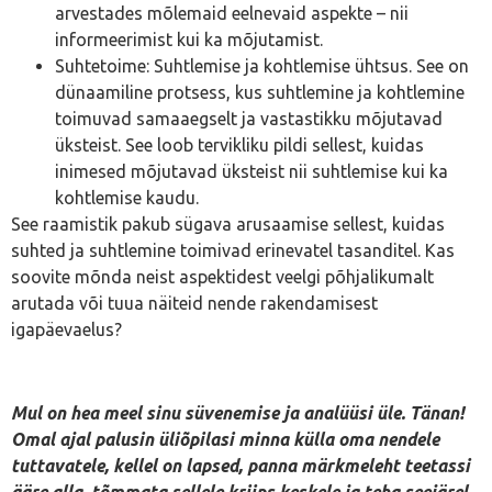
arvestades mõlemaid eelnevaid aspekte – nii
informeerimist kui ka mõjutamist.
Suhtetoime: Suhtlemise ja kohtlemise ühtsus. See on
dünaamiline protsess, kus suhtlemine ja kohtlemine
toimuvad samaaegselt ja vastastikku mõjutavad
üksteist. See loob tervikliku pildi sellest, kuidas
inimesed mõjutavad üksteist nii suhtlemise kui ka
kohtlemise kaudu.
See raamistik pakub sügava arusaamise sellest, kuidas
suhted ja suhtlemine toimivad erinevatel tasanditel. Kas
soovite mõnda neist aspektidest veelgi põhjalikumalt
arutada või tuua näiteid nende rakendamisest
igapäevaelus?
Mul on hea meel sinu süvenemise ja analüüsi üle. Tänan!
Omal ajal palusin üliõpilasi minna külla oma nendele
tuttavatele, kellel on lapsed, panna märkmeleht teetassi