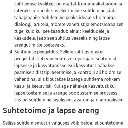
suhtlemise kvaliteet on madal. Kommunikatsiooni ja
interaktsiooni ühtsus ehk tõeline suhtlemine jääb
tahaplaanile. Suhtlemine peaks ideaalis hõlmama
dialoogi, arutelu, mõtete vahetust ja emotsionaalset
tuge, kuid kui see taandub ainult keeldudele ja
käskudele, jääb see suhtlus vaeseks ning lapse
arengut mitte toetavaks.
Suhtumise peegeldus: Selline suhtlusmuster
peegeldab tihti vanemate või õpetajate suhtumist
lapsesse ja kasvatamisse. Kui kasvatust nähakse
peamiselt distsiplineerimise ja kontrolli all hoidmise
vahendina, siis kiputakse lapsega suhtlema rohkem
käsu- ja keeluviisil. Kui aga nähakse kasvatust kui
lapse toetamise ja arengu soodustamise protsessi,
siis on suhtlemine sisulisem, avatum ja dialoogilisem.
Suhtetoime ja lapse areng
Sellise suhtlemismustri valguses võib öelda, et suhtetoime