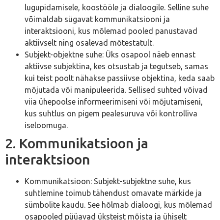
lugupidamisele, koostööle ja dialoogile. Selline suhe
võimaldab sügavat kommunikatsiooni ja
interaktsiooni, kus mõlemad pooled panustavad
aktiivselt ning osalevad mõtestatult.
Subjekt-objektne suhe: Üks osapool näeb ennast
aktiivse subjektina, kes otsustab ja tegutseb, samas
kui teist poolt nähakse passiivse objektina, keda saab
mõjutada või manipuleerida. Sellised suhted võivad
viia ühepoolse informeerimiseni või mõjutamiseni,
kus suhtlus on pigem pealesuruva või kontrolliva
iseloomuga.
2. Kommunikatsioon ja
interaktsioon
Kommunikatsioon: Subjekt-subjektne suhe, kus
suhtlemine toimub tähendust omavate märkide ja
sümbolite kaudu. See hõlmab dialoogi, kus mõlemad
osapooled püüavad üksteist mõista ja ühiselt