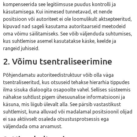
kompenseerida see legitiimsuse puudus kontrolli ja
käsutamisega. Kui inimesed tunnetavad, et nende
positsioon või autoriteet ei ole loomulikult aktsepteeritud,
kipuvad nad sageli kasutama autoritaarseid meetodeid
oma võimu säilitamiseks. See võib väljenduda suhtumises,
kus suhtlemise asemel kasutatakse käske, keelde ja
rangeid juhiseid.
2. Võimu tsentraliseerimine
Põhjendamatu autoriteedistruktuur võib olla väga
tsentraliseeritud, kus otsuseid tehakse hierarhia tippudes
ilma sisuka dialoogita osapoolte vahel. Sellises süsteemis
nähakse suhtlust pigem ühesuunalise informatsiooni ja
käsuna, mis liigub ülevalt alla. See pärsib vastastikust
suhtlemist, kuna alluvad või madalamal positsioonil olijad
ei saa aktiivselt osaleda otsustusprotsessis ega
väljendada oma arvamust.