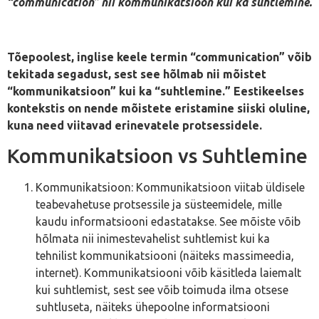
“communication” nii kommunikatsioon kui ka suhtlemine.
Tõepoolest, inglise keele termin “communication” võib
tekitada segadust, sest see hõlmab nii mõistet
“kommunikatsioon” kui ka “suhtlemine.” Eestikeelses
kontekstis on nende mõistete eristamine siiski oluline,
kuna need viitavad erinevatele protsessidele.
Kommunikatsioon vs Suhtlemine
Kommunikatsioon: Kommunikatsioon viitab üldisele
teabevahetuse protsessile ja süsteemidele, mille
kaudu informatsiooni edastatakse. See mõiste võib
hõlmata nii inimestevahelist suhtlemist kui ka
tehnilist kommunikatsiooni (näiteks massimeedia,
internet). Kommunikatsiooni võib käsitleda laiemalt
kui suhtlemist, sest see võib toimuda ilma otsese
suhtluseta, näiteks ühepoolne informatsiooni