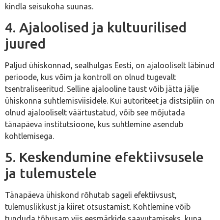
kindla seisukoha suunas.
4. Ajaloolised ja kultuurilised
juured
Paljud ühiskonnad, sealhulgas Eesti, on ajalooliselt läbinud
perioode, kus võim ja kontroll on olnud tugevalt
tsentraliseeritud. Selline ajalooline taust võib jätta jälje
ühiskonna suhtlemisviisidele. Kui autoriteet ja distsipliin on
olnud ajalooliselt väärtustatud, võib see mõjutada
tänapäeva institutsioone, kus suhtlemine asendub
kohtlemisega.
5. Keskendumine efektiivsusele
ja tulemustele
Tänapäeva ühiskond rõhutab sageli efektiivsust,
tulemuslikkust ja kiiret otsustamist. Kohtlemine võib
tunduda tõhusam viis eesmärkide saavutamiseks, kuna