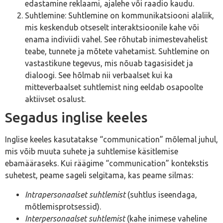
edastamine reklaami, ajalehe või raadio kaudu.
Suhtlemine: Suhtlemine on kommunikatsiooni alaliik,
mis keskendub otseselt interaktsioonile kahe või
enama indiviidi vahel. See rõhutab inimestevahelist
teabe, tunnete ja mõtete vahetamist. Suhtlemine on
vastastikune tegevus, mis nõuab tagasisidet ja
dialoogi. See hõlmab nii verbaalset kui ka
mitteverbaalset suhtlemist ning eeldab osapoolte
aktiivset osalust.
Segadus inglise keeles
Inglise keeles kasutatakse “communication” mõlemal juhul,
mis võib muuta suhete ja suhtlemise käsitlemise
ebamääraseks. Kui räägime “communication” kontekstis
suhetest, peame sageli selgitama, kas peame silmas:
Intrapersonaalset suhtlemist
(suhtlus iseendaga,
mõtlemisprotsessid).
Interpersonaalset suhtlemist
(kahe inimese vaheline