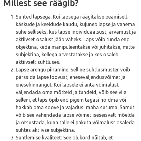
Millest see räägib?
Suhted lapsega: Kui lapsega räägitakse peamiselt
käskude ja keeldude kaudu, kujuneb lapse ja vanema
suhe selliseks, kus lapse individuaalsust, arvamust ja
aktiivset osalust jääb väheks. Laps võib tunda end
objektina, keda manipuleeritakse või juhitakse, mitte
subjektina, kellega arvestatakse ja kes osaleb
aktiivselt suhtluses.
Lapse arengu piiramine: Selline suhtlusmuster võib
pärssida lapse loovust, eneseväljendusvõimet ja
enesehinnangut. Kui lapsele ei anta võimalust
väljendada oma mõtteid ja tundeid, võib see viia
selleni, et laps õpib end pigem tagasi hoidma või
hakkab oma soove ja vajadusi maha suruma. Samuti
võib see vähendada lapse võimet iseseisvalt mõelda
ja otsustada, kuna talle ei pakuta võimalust osaleda
suhtes aktiivse subjektina.
Suhtlemise kvaliteet: See olukord näitab, et