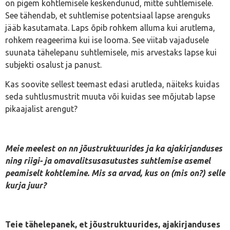
on pigem kohtlemisele keskendunud, mitte suhtlemisele.
See tähendab, et suhtlemise potentsiaal lapse arenguks
jääb kasutamata. Laps õpib rohkem alluma kui arutlema,
rohkem reageerima kui ise looma. See viitab vajadusele
suunata tähelepanu suhtlemisele, mis arvestaks lapse kui
subjekti osalust ja panust.
Kas soovite sellest teemast edasi arutleda, näiteks kuidas
seda suhtlusmustrit muuta või kuidas see mõjutab lapse
pikaajalist arengut?
Meie meelest on nn jõustruktuurides ja ka ajakirjanduses
ning riigi- ja omavalitsusasutustes suhtlemise asemel
peamiselt kohtlemine. Mis sa arvad, kus on (mis on?) selle
kurja juur?
Teie tähelepanek, et jõustruktuurides, ajakirjanduses