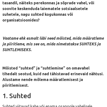
tasandil, näiteks perekonnas ja sõprade vahel, või
soovite keskenduda laiematele sotsiaalsetele
suhetele, nagu suhted kogukonnas või
organisatsioonides?
Vaatame ehk esmalt läbi need mõisted, mida määratleme
ja piiritleme, mis see on, mida nimetatakse SUHTEKS ja
SUHTLEMISEKS.
Mõisted “suhted” ja “suhtlemine” on omavahel
tihedalt seotud, kuid nad tähistavad erinevaid nähtusi.
Alustame nende mõlema määratlemisest ja
piiritlemisest.
1. Suhted
Suhted viitavad kahe või enama osapoole vahelisele