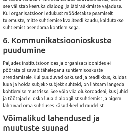
see välistab keeruka dialoogi ja läbirääkimiste vajaduse.
Kui organisatsiooni edukust mõõdetakse peamiselt
tulemuste, mitte suhtlemise kvaliteedi kaudu, kaldutakse
suhtlemist asendama kohtlemisega.
6. Kommunikatsioonioskuste
puudumine
Paljudes institutsioonides ja organisatsioonides ei
pöörata piisavalt tähelepanu suhtlemisoskuste
arendamisele. Kui puuduvad oskused ja teadlikkus, kuidas
luua ja hoida subjekt-subjekt suhteid, on lihtsam langeda
kohtlemise mustrisse. See võib viia olukordadeni, kus juhid
ja töötajad ei oska luua dialoogilist suhtlemist ja pigem
lähtuvad oma suhtluses käsud-keelud mudelist.
Võimalikud lahendused ja
muutuste suunad