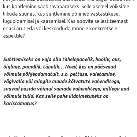
kus kohtlemine saab tavapäraseks. Selle asemel võiksime
liikuda suunas, kus suhtlemine põhineb vastastikusel
lugupidamisel ja kaasamisel. Kas soovite sellest teemast
edasi arutleda või keskenduda mõnele konkreetsele
aspektile?
Suhtlemiseks on vaja olla tähelepanelik, hooliv, aus,
õiglane, paindlik, tänulik… Need, kes on pääsenud
võimule põhjendamatult, s.o. pettuse, valetamise,
vägivalla või mingile muude kõlvatute vahenditega,
saavad püsida võimul samade vahenditega, millega nad
võimule tulid. Kas selle pahe üldnimetuseks on
karistamatus?