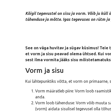
Kõigil tegevustel on sisu ja vorm. Võib ju küll
tähenduse ja mõtte. Igas tegevuses on rütm ja
See on väga huvitav ja sügav küsimus! Teie
et vorm ja sisu peavad olema ühtsed. Kui vor
sest ilma vormita jääks sisu mõistetamatuks
Vorm ja sisu
Kui lähtepunktiks võtta, et vorm on primaarne, si
Vorm määratleb piire: Vorm loob raamistik
anda.
Vorm loob tähenduse: Vorm võib muuta sam
(vorm) aidata sisulisel tegevusel olla tõ