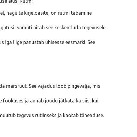
vuse alus. Rütm:
l, nagu te kirjeldasite, on rütmi tabamine
liigutusi. Samuti aitab see keskenduda tegevusele
s iga liige panustab ühisesse eesmärki. See
ida marsruut. See vajadus loob pingevälja, mis
e fookuses ja annab jõudu jätkata ka siis, kui
 muutub tegevus rutiinseks ja kaotab tähenduse.