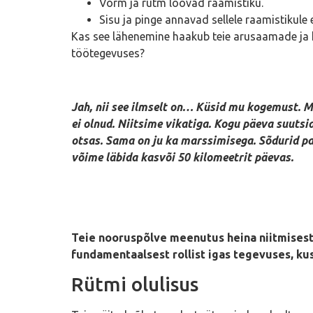
Vorm ja rütm loovad raamistiku.
Sisu ja pinge annavad sellele raamistikule e
Kas see lähenemine haakub teie arusaamade ja k
töötegevuses?
Jah, nii see ilmselt on… Küsid mu kogemust. Me
ei olnud. Niitsime vikatiga. Kogu päeva suutsid 
otsas. Sama on ju ka marssimisega. Sõdurid pan
võime läbida kasvõi 50 kilomeetrit päevas.
Teie nooruspõlve meenutus heina niitmisest 
fundamentaalsest rollist igas tegevuses, kus
Rütmi olulisus