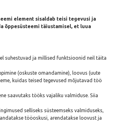
teemi element sisaldab teisi tegevusi ja
a õppesüsteemi täiustamisel, et luua
suhestuvad ja millised funktsioonid neil täita
 õppimine (oskuste omandamine), loovus (uute
atleme, kuidas teised tegevused mõjutavad töö
ene saavutaks tööks vajaliku valmiduse. Siia
tingimused selliseks süsteemseks valmiduseks,
mandatakse tööoskusi, arendatakse loovust ja