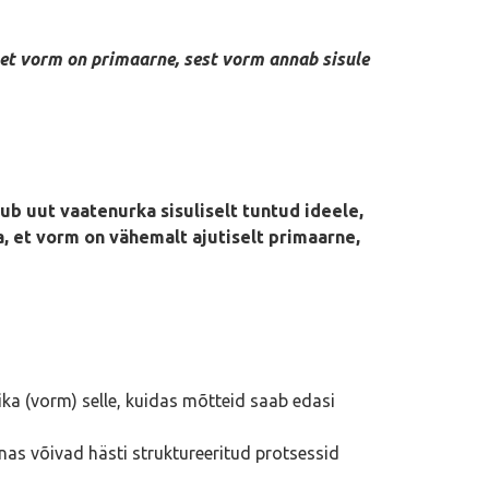
a, et vorm on primaarne, sest vorm annab sisule
b uut vaatenurka sisuliselt tuntud ideele,
a, et vorm on vähemalt ajutiselt primaarne,
ka (vorm) selle, kuidas mõtteid saab edasi
as võivad hästi struktureeritud protsessid