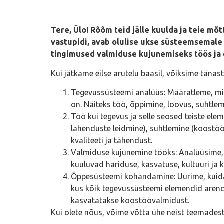
Tere, Ülo! Rõõm teid jälle kuulda ja teie mõ
vastupidi, avab olulise ukse süsteemsemale
tingimused valmiduse kujunemiseks töös ja e
Kui jätkame eilse arutelu baasil, võiksime tänast
Tegevussüsteemi analüüs: Määratleme, mil
on. Näiteks töö, õppimine, loovus, suhtlem
Töö kui tegevus ja selle seosed teiste el
lahenduste leidmine), suhtlemine (koostöö
kvaliteeti ja tähendust.
Valmiduse kujunemine tööks: Analüüsime, mi
kuuluvad hariduse, kasvatuse, kultuuri ja k
Õppesüsteemi kohandamine: Uurime, kuidas
kus kõik tegevussüsteemi elemendid arenda
kasvatatakse koostöövalmidust.
Kui olete nõus, võime võtta ühe neist teemadest 