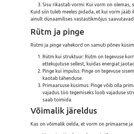
Sisu rikastab vormi: Kui vorm on olemas, s
Kuid siin tuleb meeles pidada, et kui vorm jääb i
ainult dünaamilises vastastikmõjus saavutavad
Rütm ja pinge
Rütmi ja pinge vahekord on samuti põnev küsim
Rütm kui struktuur: Rütm on tegevuse korr
ettekujutuse sellest, kuidas energiat jaota
Pinge kui impulss: Pinge on tegevuse sise
kaotab tähenduse.
Primaarsuse küsimus: Pinge võib olla primaa
vajadus töö tegemiseks loob vajaduse struk
saab toimida.
Võimalik järeldus
Kas on võimalik öelda, et vorm on primaarne ja 