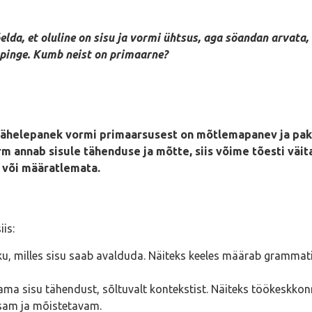
 öelda, et oluline on sisu ja vormi ühtsus, aga söandan arvat
 pinge. Kumb neist on primaarne?
 tähelepanek vormi primaarsusest on mõtlemapanev ja paku
m annab sisule tähenduse ja mõtte, siis võime tõesti väit
 või määratlemata.
is:
u, milles sisu saab avalduda. Näiteks keeles määrab grammati
a sisu tähendust, sõltuvalt kontekstist. Näiteks töökeskkonn
husam ja mõistetavam.