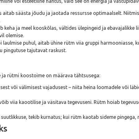
miline või esteetiline nähtus, vaid see on energia ja vastupida
aitab säästa jõudu ja jaotada ressursse optimaalselt. Niitmise
.
b keha ja meel kooskõlas, vältides ülepingeid ja ebavajalikke 
il olemise.
 laulmise puhul, aitab ühine rütm viia gruppi harmooniasse, ku
u pingutuse tajutavat raskust.
ge ja rütmi koostoime on määrava tähtsusega:
sest või välimisest vajadusest – niita heina loomadele või läb
võib viia kaootilise ja väsitava tegevuseni. Rütm hoiab tegevus
i suutlikkuse, tekib kurnatus; kui rütm kaotab sideme pingega,
ks