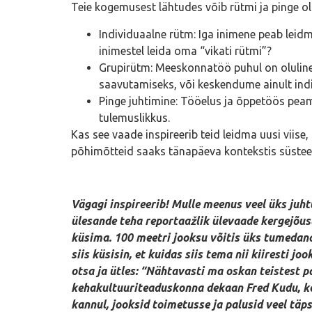
Teie kogemusest lähtudes võib rütmi ja pinge ol
Individuaalne rütm: Iga inimene peab leid
inimestel leida oma “vikati rütmi”?
Grupirütm: Meeskonnatöö puhul on oluline
saavutamiseks, või keskendume ainult indi
Pinge juhtimine: Tööelus ja õppetöös peam
tulemuslikkus.
Kas see vaade inspireerib teid leidma uusi viise
põhimõtteid saaks tänapäeva kontekstis süst
Vägagi inspireerib! Mulle meenus veel üks juht
ülesande teha reportaažlik ülevaade kergejõust
küsima. 100 meetri jooksu võitis üks tumedana
siis küsisin, et kuidas siis tema nii kiiresti j
otsa ja ütles: “Nähtavasti ma oskan teistest pa
kehakultuuriteaduskonna dekaan Fred Kudu, ke
kannul, jooksid toimetusse ja palusid veel täps