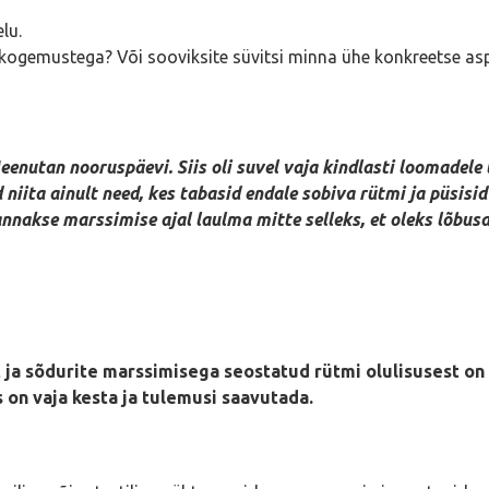
lu.
ogemustega? Või sooviksite süvitsi minna ühe konkreetse aspe
enutan nooruspäevi. Siis oli suvel vaja kindlasti loomadele 
niita ainult need, kes tabasid endale sobiva rütmi ja püsisid 
nakse marssimise ajal laulma mitte selleks, et oleks lõbusam
ja sõdurite marssimisega seostatud rütmi olulisusest on 
 on vaja kesta ja tulemusi saavutada.