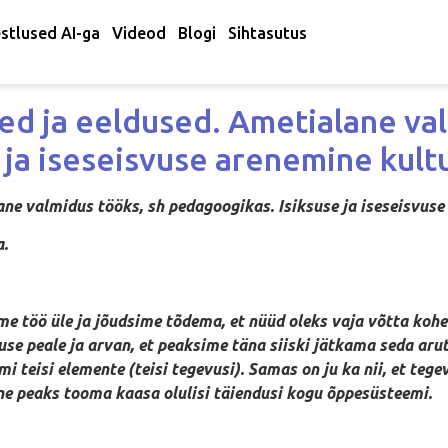
stlused AI-ga
Videod
Blogi
Sihtasutus
ed ja eeldused. Ametialane val
ja iseseisvuse arenemine kultu
ne valmidus tööks, sh pedagoogikas. Isiksuse ja iseseisvuse
a.
sime töö üle ja jõudsime tõdema, et nüüd oleks vaja võtta koh
use peale ja arvan, et peaksime täna siiski jätkama seda aru
 teisi elemente (teisi tegevusi). Samas on ju ka nii, et teg
ine peaks tooma kaasa olulisi täiendusi kogu õppesüsteemi.