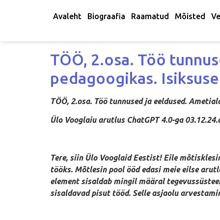
Avaleht
Biograafia
Raamatud
Mõisted
Ve
TÖÖ, 2.osa. Töö tunnus
pedagoogikas. Isiksuse 
TÖÖ, 2.osa. Töö tunnused ja eeldused. Ametiala
Ülo Vooglaiu arutlus ChatGPT 4.0-ga 03.12.24.
Tere, siin Ülo Vooglaid Eestist! Eile mõtiskle
tööks. Mõtlesin pool ööd edasi meie eilse arutl
element sisaldab mingil määral tegevussüsteemi
sisaldavad pisut tööd. Selle asjaolu arvestam