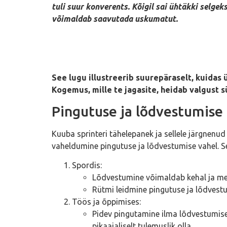
tuli suur konverents. Kõigil sai ühtäkki selg
võimaldab saavutada uskumatut.
See lugu illustreerib suurepäraselt, kuidas 
Kogemus, mille te jagasite, heidab valgust 
Pingutuse ja lõdvestumise
Kuuba sprinteri tähelepanek ja sellele järgnenud 
vaheldumine pingutuse ja lõdvestumise vahel. Se
Spordis:
Lõdvestumine võimaldab kehal ja meel
Rütmi leidmine pingutuse ja lõdvestu
Töös ja õppimises:
Pidev pingutamine ilma lõdvestumise 
pikaajaliselt tulemuslik olla.