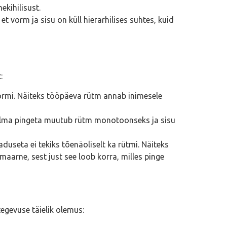
ekihilisust.
t vorm ja sisu on küll hierarhilises suhtes, kuid
:
vormi. Näiteks tööpäeva rütm annab inimesele
. Ilma pingeta muutub rütm monotoonseks ja sisu
aduseta ei tekiks tõenäoliselt ka rütmi. Näiteks
maarne, sest just see loob korra, milles pinge
egevuse täielik olemus: