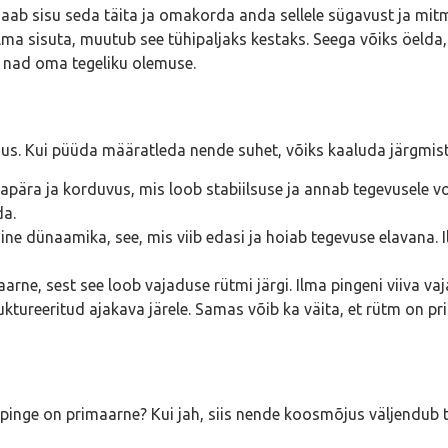
aab sisu seda täita ja omakorda anda sellele sügavust ja mitm
lma sisuta, muutub see tühipaljaks kestaks. Seega võiks öelda, e
 nad oma tegeliku olemuse.
us. Kui püüda määratleda nende suhet, võiks kaaluda järgmist
apära ja korduvus, mis loob stabiilsuse ja annab tegevusele 
da.
mine dünaamika, see, mis viib edasi ja hoiab tegevuse elavana
rne, sest see loob vajaduse rütmi järgi. Ilma pingeni viiva vaj
tureeritud ajakava järele. Samas võib ka väita, et rütm on pri
pinge on primaarne? Kui jah, siis nende koosmõjus väljendub t