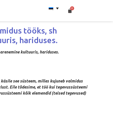
midus tööks, sh
uris, hariduses.
 arenemine kultuuris, hariduses.
e käsile see süsteem, milles kujuneb valmidus
tlust. Eile tõdesime, et töö kui tegevussüsteemi
evussüsteemi kõik elemendid (teised tegevused)