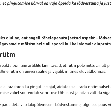
eks, et pingutamise kõrval on vaja õppida ka lõdvestuma ja j
üks oluline, ent sageli tähelepanuta jäetud aspekt – lõdve
sügavamale mõistmisele nii spordi kui ka laiemalt eluprot
 rütm
reaktsioon teie artiklile kinnitavad, et rütm pole mitte ainult
lline rütm on universaalne ja vajalik mitmes eluvaldkonnas:
el taastuda ka pingutuse ajal, aidates säilitada optimaalset 
mise vahel suurendab soorituse tõhusust ja aitab vältida vigas
pausideta viib läbipõlemiseni. Lõdvestumine, olgu see paus või