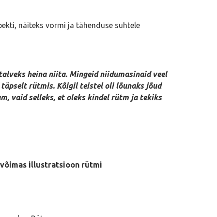
kti, näiteks vormi ja tähenduse suhtele
talveks heina niita. Mingeid niidumasinaid veel
täpselt rütmis. Kõigil teistel oli lõunaks jõud
, vaid selleks, et oleks kindel rütm ja tekiks
võimas illustratsioon rütmi