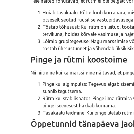
Teie näited rõhutavad, et rütm ei ole pelgalt vor
Hoiab tasakaalu: Rütm loob korrapära, mis 
otseselt seotud füüsilise vastupidavusega
Tõstab tõhusust: Kui rütm on leitud, tööta
tervikuna, hoides kõrvale väsimuse ja hajev
Lõimib grupitegevuse: Nagu marssimise või
tõstab ühtsustunnet ja vähendab üksikisik
Pinge ja rütmi koostoime
Nii niitmine kui ka marssimine näitavad, et pin
Pinge kui algimpulss: Tegevus algab sisemi
sunnib tegutsema.
Rütm kui stabilisaator: Pinge ilma rütmita 
pinge iseenesest hakkab kurnama.
Tasakaalu leidmine: Kui pinge ületab rütm
Õppetunnid tänapäeva jao