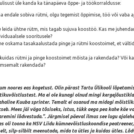
ulisust üle kanda ka tänapäeva õppe- ja töökorraldusse:
ma endale sobiva rütmi, olgu tegemist õppimise, töö või vaba
 leida ühtne rütm, mis tagab sujuva koostöö. Kas me juhenda
viduaalsele sooritusele?
e oskama tasakaalustada pinge ja rütmi koostoimet, et vältida
, kuidas rütmi ja pinge koostoimet mõista ja rakendada? Või kas
eemsemalt rakendada?
um noores eas kogetust. Olin pärast Tartu Ülikooli lõpetamis
ikuvõistlustest. Ma ei ole kunagi olnud mingi kergejõustikla
haline Kuuba sprinter. Temalt ei osanud ma midagi mõistlik
ookseb. Mees jäi väga tõsiseks, istus, tükk aega pea kahe käe v
remini lõdvestuda.”. Järgmisel päeval ilmus see lugu ajalehe
s oli toona ka NSV Liidu kümnevõistluskoondise peatreener,
elt, silp-silbilt meenutada, mida ta ütles ja kuidas ütles. Lõ