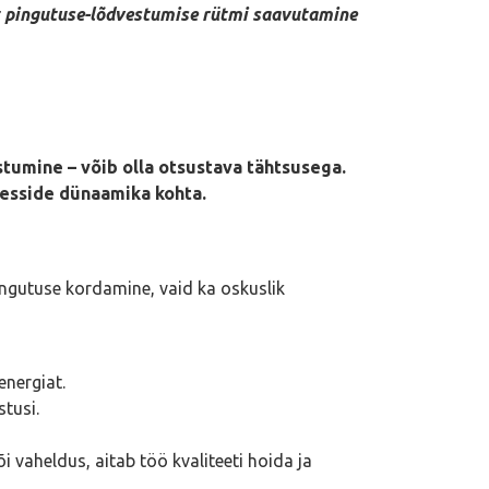
ust pingutuse-lõdvestumise rütmi saavutamine
stumine – võib olla otsustava tähtsusega.
sesside dünaamika kohta.
 pingutuse kordamine, vaid ka oskuslik
energiat.
tusi.
 vaheldus, aitab töö kvaliteeti hoida ja