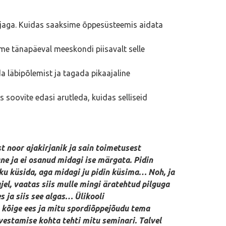
 ajaga. Kuidas saaksime õppesüsteemis aidata
me tänapäeval meeskondi piisavalt selle
 läbipõlemist ja tagada pikaajaline
 soovite edasi arutleda, kuidas selliseid
t noor ajakirjanik ja sain toimetusest
ne ja ei osanud midagi ise märgata. Pidin
ku küsida, aga midagi ju pidin küsima… Noh, ja
ajel, vaatas siis mulle mingi äratehtud pilguga
s ja siis see algas… Ülikooli
 kõige ees ja mitu spordiõppejõudu tema
dvestamise kohta tehti mitu seminari. Talvel