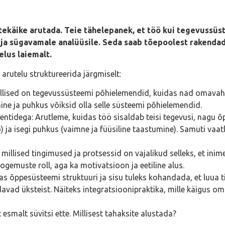
ttekäike arutada. Teie tähelepanek, et töö kui tegevussüs
 ja sügavamale analüüsile. Seda saab tõepoolest rakendad
lus laiemalt.
 arutelu struktureerida järgmiselt:
lised on tegevussüsteemi põhielemendid, kuidas nad omavahel 
ine ja puhkus võiksid olla selle süsteemi põhielemendid.
ementidega: Arutleme, kuidas töö sisaldab teisi tegevusi, nagu
) ja isegi puhkus (vaimne ja füüsiline taastumine). Samuti va
llised tingimused ja protsessid on vajalikud selleks, et inim
ogemuste roll, aga ka motivatsioon ja eetiline alus.
 õppesüsteemi struktuuri ja sisu tuleks kohandada, et luua 
vad üksteist. Näiteks integratsioonipraktika, mille käigus o
esmalt süvitsi ette. Millisest tahaksite alustada?