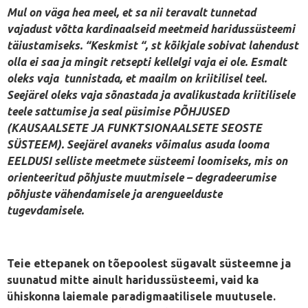
Mul on väga hea meel, et sa nii teravalt tunnetad
vajadust võtta kardinaalseid meetmeid haridussüsteemi
täiustamiseks. “Keskmist “, st kõikjale sobivat lahendust
olla ei saa ja mingit retsepti kellelgi vaja ei ole. Esmalt
oleks vaja tunnistada, et maailm on kriitilisel teel.
Seejärel oleks vaja sõnastada ja avalikustada kriitilisele
teele sattumise ja seal püsimise PÕHJUSED
(KAUSAALSETE JA FUNKTSIONAALSETE SEOSTE
SÜSTEEM). Seejärel avaneks võimalus asuda looma
EELDUSI selliste meetmete süsteemi loomiseks, mis on
orienteeritud põhjuste muutmisele – degradeerumise
põhjuste vähendamisele ja arengueelduste
tugevdamisele.
Teie ettepanek on tõepoolest sügavalt süsteemne ja
suunatud mitte ainult haridussüsteemi, vaid ka
ühiskonna laiemale paradigmaatilisele muutusele.