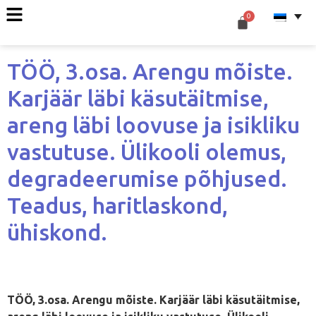
TÖÖ, 3.osa. Arengu mõiste.
Karjäär läbi käsutäitmise,
areng läbi loovuse ja isikliku
vastutuse. Ülikooli olemus,
degradeerumise põhjused.
Teadus, haritlaskond,
ühiskond.
TÖÖ, 3.osa. Arengu mõiste. Karjäär läbi käsutäitmise,