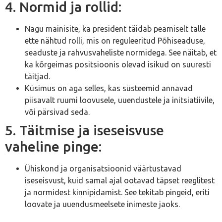
4. Normid ja rollid:
Nagu mainisite, ka president täidab peamiselt talle
ette nähtud rolli, mis on reguleeritud Põhiseaduse,
seaduste ja rahvusvaheliste normidega. See näitab, et
ka kõrgeimas positsioonis olevad isikud on suuresti
täitjad.
Küsimus on aga selles, kas süsteemid annavad
piisavalt ruumi loovusele, uuendustele ja initsiatiivile,
või pärsivad seda.
5. Täitmise ja iseseisvuse
vaheline pinge:
Ühiskond ja organisatsioonid väärtustavad
iseseisvust, kuid samal ajal ootavad täpset reeglitest
ja normidest kinnipidamist. See tekitab pingeid, eriti
loovate ja uuendusmeelsete inimeste jaoks.