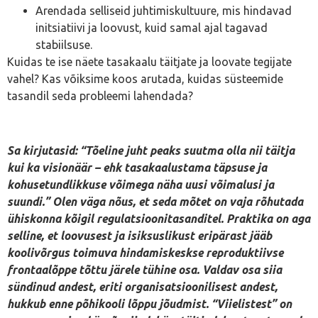
Arendada selliseid juhtimiskultuure, mis hindavad
initsiatiivi ja loovust, kuid samal ajal tagavad
stabiilsuse.
Kuidas te ise näete tasakaalu täitjate ja loovate tegijate
vahel? Kas võiksime koos arutada, kuidas süsteemide
tasandil seda probleemi lahendada?
Sa kirjutasid: “Tõeline juht peaks suutma olla nii täitja
kui ka visionäär – ehk tasakaalustama täpsuse ja
kohusetundlikkuse võimega näha uusi võimalusi ja
suundi.” Olen väga nõus, et seda mõtet on vaja rõhutada
ühiskonna kõigil regulatsioonitasanditel. Praktika on aga
selline, et loovusest ja isiksuslikust eripärast jääb
koolivõrgus toimuva hindamiskeskse reproduktiivse
frontaalõppe tõttu järele tühine osa. Valdav osa siia
sündinud andest, eriti organisatsioonilisest andest,
hukkub enne põhikooli lõppu jõudmist. “Viielistest” on