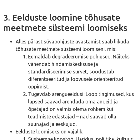
3. Eelduste loomine tõhusate
meetmete süsteemi loomiseks
Alles pärast süvapõhjuste avastamist saab liikuda
tõhusate meetmete süsteemi loomiseni, mis:
Eemaldab degradeerumise põhjused: Näiteks
vähendab hindamiskesksuse ja
standardiseerimise survet, soodustab
diferentseeritud ja loovusele orienteeritud
õppimist.
Tugevdab arengueeldusi: Loob tingimused, kus
lapsed saavad arendada oma andeid ja
õpetajad on valmis olema rohkem kui
teadmiste edastajad – nad saavad olla
suunajad ja eeskujud.
Eelduste loomiseks on vajalik:
Süsteemne koostöö: Haridus, poliitika, kultuur