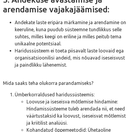
arendamise vajakajäämised:
Andekate laste eripära märkamine ja arendamine on
keeruline, kuna puudub süsteemne tundlikkus selle
suhtes, milles keegi on eriline ja milles peitub tema
unikaalne potentsiaal.
Haridussüsteem ei toeta piisavalt laste loovaid ega
organisatsioonilisi andeid, mis nõuavad iseseisvust
ja paindlikku lähenemist.
Mida saaks teha olukorra parandamiseks?
Ümberkorraldused haridussüsteemis:
Loovuse ja iseseisva mõtlemise hindamine:
Hindamissüsteeme tuleb arendada nii, et need
väärtustaksid ka loovust, iseseisvat mõtlemist
ja kriitilist analüüsi.
Kohandatud õppemeetodid: Ühetaoline