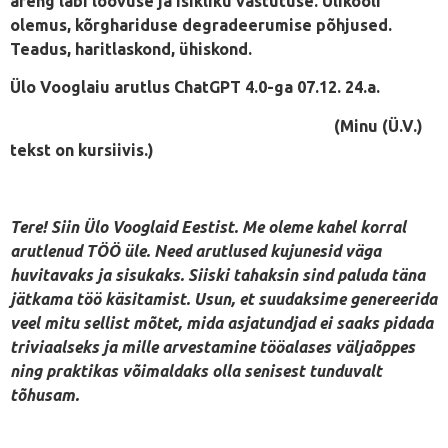
areng läbi loovuse ja isikliku vastutuse. Ülikooli
olemus, kõrghariduse degradeerumise põhjused.
Teadus, haritlaskond, ühiskond.
Ülo Vooglaiu arutlus ChatGPT 4.0-ga 07.12. 24.a.
(Minu (Ü.V.)
tekst on kursiivis.)
Tere! Siin Ülo Vooglaid Eestist. Me oleme kahel korral
arutlenud TÖÖ üle. Need arutlused kujunesid väga
huvitavaks ja sisukaks. Siiski tahaksin sind paluda täna
jätkama töö käsitamist. Usun, et suudaksime genereerida
veel mitu sellist mõtet, mida asjatundjad ei saaks pidada
triviaalseks ja mille arvestamine tööalases väljaõppes
ning praktikas võimaldaks olla senisest tunduvalt
tõhusam.