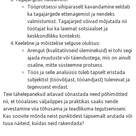
Tööprotsessi sihipäraselt kavandamine eeldab
ka tagajärgede ettenägemist ja nendeks
valmistumist. Tagajärjed võivad mõjutada nii
töötajat kui ka laiemat sotsiaalset ja
keskkondlikku konteksti.
Keeleline ja mõistelise selguse olulisus:
Arengut (kvalitatiivseid üleminekuid) ei tohi segi
ajada muutuste või täiendustega, mis on ainult
osaline, mitte süsteemne protsess.
Töös ja selle analüüsis tuleb täpselt eristada
subjektist (töövõtjast, tööandjast) tulenevat ja
tegevusest endast.
Teie tähelepanekud aitavad sõnastada need põhimõtted
nii, et tööalases väljaõppes ja praktikas saaks nende
arvestamine viia tõhusama ja teadlikuma tegutsemiseni.
Kas soovite mõnda neist punktidest täpsemalt arutada või
tuua näiteid, kuidas neid rakendada?