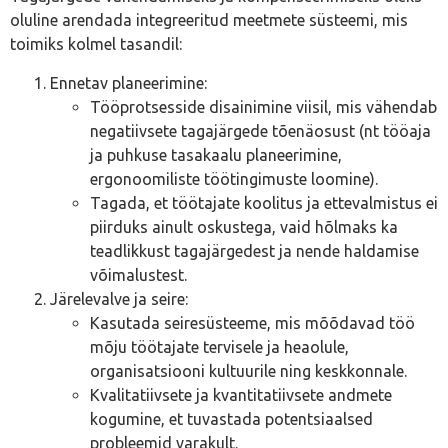
oluline arendada integreeritud meetmete süsteemi, mis
toimiks kolmel tasandil:
Ennetav planeerimine:
Tööprotsesside disainimine viisil, mis vähendab
negatiivsete tagajärgede tõenäosust (nt tööaja
ja puhkuse tasakaalu planeerimine,
ergonoomiliste töötingimuste loomine).
Tagada, et töötajate koolitus ja ettevalmistus ei
piirduks ainult oskustega, vaid hõlmaks ka
teadlikkust tagajärgedest ja nende haldamise
võimalustest.
Järelevalve ja seire:
Kasutada seiresüsteeme, mis mõõdavad töö
mõju töötajate tervisele ja heaolule,
organisatsiooni kultuurile ning keskkonnale.
Kvalitatiivsete ja kvantitatiivsete andmete
kogumine, et tuvastada potentsiaalsed
probleemid varakult.