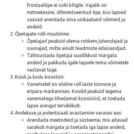
frontaalõpe ei sobi kõigile. Vajalik on
mitmekesine, diferentseeritud õpe, kus lapsed
saavad arendada oma unikaalseid võimeid ja
andeid.
Õpetajate rolli muutmine:
Õpetajad peaksid olema rohkem juhendajad ja
suunajad, mitte ainult teadmiste edasiandjad.
Tähtsustada õpetaja suutlikkust märgata
andeid ja pakkuda igale lapsele tema võimetele
vastavat tuge.
Kooli ja kodu koostöö:
Vanematel on oluline roll laste loovuse ja
eripära märkamises. Koolid peaksid tegema
vanematega tihedamat koostööd, et toetada
lapse arengut terviklikult.
Andekuse ja potentsiaali avastamine varases eas:
Arendada meetodeid ja süsteeme, mis aitavad
varakult märgata ja toetada iga lapse andeid,