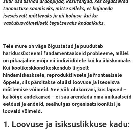
suur osa usinad äraõppijad, käsutäitjad, kes tegutsevad
tunnustuse saamiseks, mitte selleks, et kujuneda
iseseisvalt mõtlevaks ja nii kohuse- kui ka
vastutusvõimeliselt tegutsevaks kodanikuks.
Teie mure on väga õigustatud ja puudutab
haridussüsteemi fundamentaalseid probleeme, millel
on pikaajaline mõju nii indiviididele kui ka ühiskonnale.
Kui koolikeskkond keskendub liigselt
hindamiskesksele, reproduktiivsele ja frontaalsele
õppele, siis pärsitakse olulisi loovuse ja iseseisva
mõtlemise võimeid. See viib olukorrani, kus lapsed –
ka kõige andekamad – ei saa arendada oma unikaalseid
eeldusi ja andeid, sealhulgas organisatsioonilisi ja
loovaid võimeid.
1. Loovuse ja isiksuslikkuse kadu: