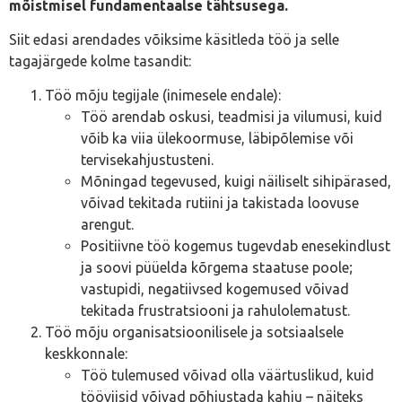
mõistmisel fundamentaalse tähtsusega.
Siit edasi arendades võiksime käsitleda töö ja selle
tagajärgede kolme tasandit:
Töö mõju tegijale (inimesele endale):
Töö arendab oskusi, teadmisi ja vilumusi, kuid
võib ka viia ülekoormuse, läbipõlemise või
tervisekahjustusteni.
Mõningad tegevused, kuigi näiliselt sihipärased,
võivad tekitada rutiini ja takistada loovuse
arengut.
Positiivne töö kogemus tugevdab enesekindlust
ja soovi püüelda kõrgema staatuse poole;
vastupidi, negatiivsed kogemused võivad
tekitada frustratsiooni ja rahulolematust.
Töö mõju organisatsioonilisele ja sotsiaalsele
keskkonnale:
Töö tulemused võivad olla väärtuslikud, kuid
tööviisid võivad põhjustada kahju – näiteks