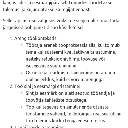
käigus sihi- ja eesmärgipäraselt toimides toodetakse
tulemusi ja kujundatakse ka tegijat ennast.
Selle täpsustuse valguses võiksime selgemalt sõnastada
järgmised põhipunktid töö käsitlemisel:
Areng töökontekstis:
Töötaja areneb tööprotsessis siis, kui toimub
tema kui süsteemi kvalitatiivne täiustumine,
näiteks refleksioonivõime, loovuse või
iseseisvuse suurenemine.
Oskuste ja teadmiste täienemine on arengu
oluline eeldus, kuid ei võrdu arenguga.
Töö sihi ja eesmärgi eristamine:
Siht ja eesmärk on alati seotud tööandja ja
töövõtja tahteliste otsustega.
Töö kui tegevus on ainult nende otsuste
teostamise vahend, mille käigus realiseerub nii
töö tulemus kui ka tegija eneseteostus.
Tagajärgede haldamine: