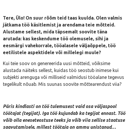
Tere, Ülo! On suur rõõm teid taas kuulda. Olen valmis
jätkama töö käsitlemist ja arendama teie mõtteid.
Alustame sellest, mida täpsemalt soovite täna
arutada: kas keskendume töö olemusele, sihi ja
eesmärgi vahekorrale, tööalasele väljaõppele, töö
eetilistele aspektidele või millelegi muule?
Kui teie soov on genereerida uusi mõtteid, võiksime
alustada näiteks sellest, kuidas töö seostub inimese kui
subjekti arenguga või milliseid valmidusi tööalane tegevus
tegelikult nõuab. Mis suunas soovite mõttearendust viia?
Päris kindlasti on töö tulemusest vaid osa väljaspool
töötajat (tegijat). Iga töö kujundab ka tegijat ennast. Töö
võib olla eneseteostuse teeks ja võib viia sellise staatuse
saavutamisele, millest töötaja on ammu unistanud…