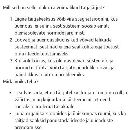
Millised on selle olukorra võimalikud tagajärjed?
Liigne täitjakesksus võib viia stagnatsioonini, kus
uuendusi ei sünni, sest süsteem soosib ainult
olemasolevate normide järgimist.
Loovad ja uuenduslikud isikud võivad lahkuda
süsteemist, sest nad ei leia seal kohta ega toetust
oma ideede teostamiseks.
Kriisiolukorras, kus olemasolevad süsteemid ja
normid ei tööta, võib täitjate puudulik loovus ja
paindlikkus osutuda probleemiks.
Mida võiks teha?
Teadvustada, et nii täitjatel kui loojatel on oma roll ja
väärtus, ning kujundada süsteeme nii, et need
toetaksid mõlema tasakaalu.
Luua organisatsioonides ja ühiskonnas ruumi, kus ka
täitjad saaksid panustada ideede ja uuenduste
arendamisse.