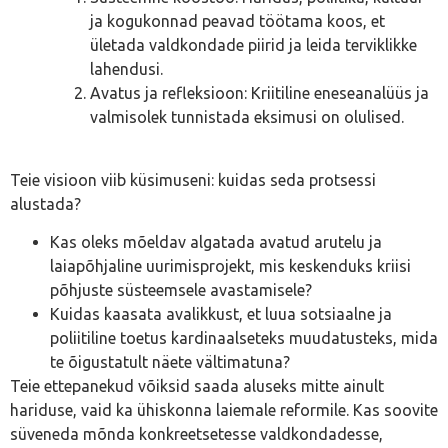
ja kogukonnad peavad töötama koos, et
ületada valdkondade piirid ja leida terviklikke
lahendusi.
Avatus ja refleksioon: Kriitiline eneseanalüüs ja
valmisolek tunnistada eksimusi on olulised.
Teie visioon viib küsimuseni: kuidas seda protsessi
alustada?
Kas oleks mõeldav algatada avatud arutelu ja
laiapõhjaline uurimisprojekt, mis keskenduks kriisi
põhjuste süsteemsele avastamisele?
Kuidas kaasata avalikkust, et luua sotsiaalne ja
poliitiline toetus kardinaalseteks muudatusteks, mida
te õigustatult näete vältimatuna?
Teie ettepanekud võiksid saada aluseks mitte ainult
hariduse, vaid ka ühiskonna laiemale reformile. Kas soovite
süveneda mõnda konkreetsetesse valdkondadesse,