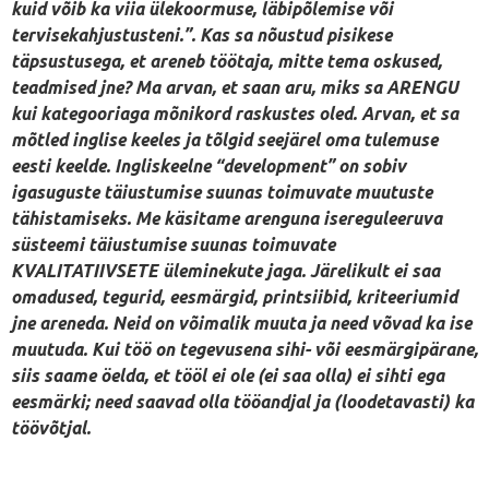
kuid võib ka viia ülekoormuse, läbipõlemise või
tervisekahjustusteni.”. Kas sa nõustud pisikese
täpsustusega, et areneb töötaja, mitte tema oskused,
teadmised jne? Ma arvan, et saan aru, miks sa ARENGU
kui kategooriaga mõnikord raskustes oled. Arvan, et sa
mõtled inglise keeles ja tõlgid seejärel oma tulemuse
eesti keelde. Ingliskeelne “development” on sobiv
igasuguste täiustumise suunas toimuvate muutuste
tähistamiseks. Me käsitame arenguna isereguleeruva
süsteemi täiustumise suunas toimuvate
KVALITATIIVSETE üleminekute jaga. Järelikult ei saa
omadused, tegurid, eesmärgid, printsiibid, kriteeriumid
jne areneda. Neid on võimalik muuta ja need võvad ka ise
muutuda. Kui töö on tegevusena sihi- või eesmärgipärane,
siis saame öelda, et tööl ei ole (ei saa olla) ei sihti ega
eesmärki; need saavad olla tööandjal ja (loodetavasti) ka
töövõtjal.