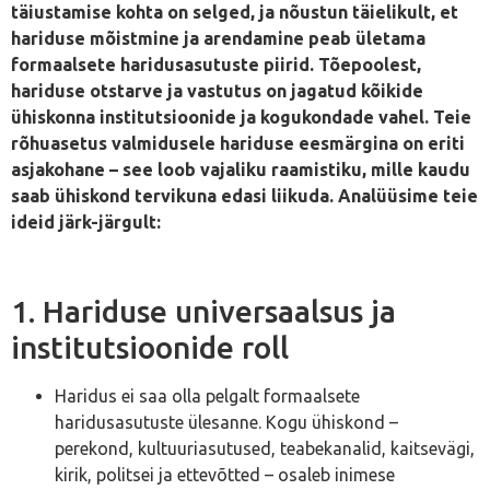
täiustamise kohta on selged, ja nõustun täielikult, et
hariduse mõistmine ja arendamine peab ületama
formaalsete haridusasutuste piirid. Tõepoolest,
hariduse otstarve ja vastutus on jagatud kõikide
ühiskonna institutsioonide ja kogukondade vahel. Teie
rõhuasetus valmidusele hariduse eesmärgina on eriti
asjakohane – see loob vajaliku raamistiku, mille kaudu
saab ühiskond tervikuna edasi liikuda. Analüüsime teie
ideid järk-järgult:
1. Hariduse universaalsus ja
institutsioonide roll
Haridus ei saa olla pelgalt formaalsete
haridusasutuste ülesanne. Kogu ühiskond –
perekond, kultuuriasutused, teabekanalid, kaitsevägi,
kirik, politsei ja ettevõtted – osaleb inimese