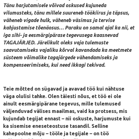
Tänu harjutamisele võivad oskused kujuneda
vilumusteks, tänu millele suureneb töökiirus ja täpsus,
väheneb vigade hulk, väheneb väsimus ja tervise
kahjustamise tõenäosus… Paraku on samal ajal ka nii, et
iga sihi- ja eesmärgipärase tegevusega kaasnevad
TAGAJÄRJED. Järelikult oleks vaja tulemuste
saavutamiseks vajaliku kõrval kavandada ka meetmete
süsteem võimalike tagajärgede vähendamiseks ja
kompenseerimiseks, kui need ikkagi tekivad.
Teie mõtted on sügavad ja avavad töö kui nähtuse
väga olulisi tahke. Olen täiesti nõus, et töö ei ole
ainult eesmärgipärane tegevus, mille tulemused
väljenduvad välises maailmas, vaid ka protsess, mis
kujundab tegijat ennast – nii oskuste, harjumuste kui
ka sisemise eneseteostuse tasandil. Selline
kahepoolne mõju – tööle ja tegijale – on töö