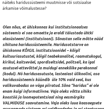
näiteks haridussüsteemi muutmisse või sotsiaalse
ärkamise võimalustesse?
Olen nõus, et ühiskonnas kui institutsionaalses
süsteemis ei saa omaette ja eraldi täiustada ühtki
alasüsteemi (institutsiooni). Sõnastan selle mõtte nüüd
sihituna haridussüsteemile. Haridusotstarve on
ühiskonna KÕIGIL institutsioonidel – kõigil
kultuuriasutustel, kõigil teabekanalitel, raamatukogul,
kirikul, kaitseväel, spordiseltsidel, politseil, ka igal
asutusel-ettevõttel ja muidugi ennekõike perekonnal
(kodul). Nö haridusasutuste, lasteaiast ülikoolini, osa
haridussüsteemis küündib üle 10% vaid seal, kus
valikuvabadus on väga piiratud. Sõna “haridus” ei ole
enam kuigi informatiivne. Vaja oleks võtta sihiks
koostöö ja loomepotentsiaal ning eesmärgiks
VALMIDUSE saavutamine. Vaja oleks luua kaasaegsete
arusaamade süsteem eri valdkondades ja eri staatusega