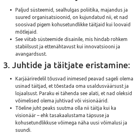
Paljud süsteemid, sealhulgas poliitika, majandus ja
suured organisatsioonid, on kujundatud nii, et nad
soosivad pigem kohusetundlikke täitjaid kui loovaid
mõtlejaid.
See viitab süsteemide disainile, mis hindab rohkem
stabiilsust ja ettenähtavust kui innovatsiooni ja
avangardsust.
3. Juhtide ja täitjate eristamine:
Karjääriredelil tõusvad inimesed peavad sageli olema
usinad täitjad, et tõestada oma usaldusväärsust ja
lojaalsust. Paraku ei tähenda see alati, et nad oleksid
võimelised olema juhtivad või visionäärid.
Tõeline juht peaks suutma olla nii täitja kui ka
visionäär – ehk tasakaalustama täpsuse ja
kohusetundlikkuse võimega näha uusi võimalusi ja
suundi.