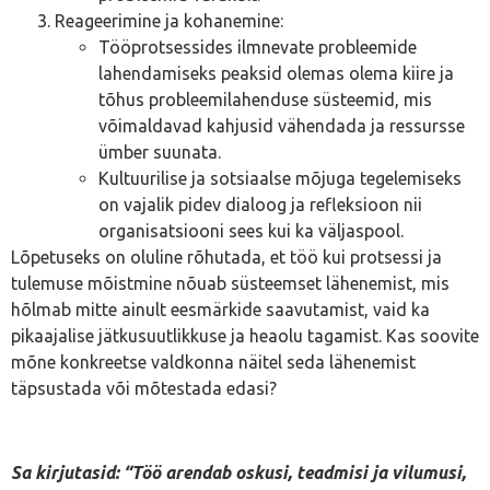
Reageerimine ja kohanemine:
Tööprotsessides ilmnevate probleemide
lahendamiseks peaksid olemas olema kiire ja
tõhus probleemilahenduse süsteemid, mis
võimaldavad kahjusid vähendada ja ressursse
ümber suunata.
Kultuurilise ja sotsiaalse mõjuga tegelemiseks
on vajalik pidev dialoog ja refleksioon nii
organisatsiooni sees kui ka väljaspool.
Lõpetuseks on oluline rõhutada, et töö kui protsessi ja
tulemuse mõistmine nõuab süsteemset lähenemist, mis
hõlmab mitte ainult eesmärkide saavutamist, vaid ka
pikaajalise jätkusuutlikkuse ja heaolu tagamist. Kas soovite
mõne konkreetse valdkonna näitel seda lähenemist
täpsustada või mõtestada edasi?
Sa kirjutasid: “Töö arendab oskusi, teadmisi ja vilumusi,