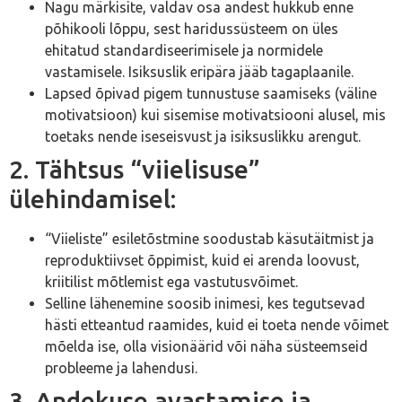
Nagu märkisite, valdav osa andest hukkub enne
põhikooli lõppu, sest haridussüsteem on üles
ehitatud standardiseerimisele ja normidele
vastamisele. Isiksuslik eripära jääb tagaplaanile.
Lapsed õpivad pigem tunnustuse saamiseks (väline
motivatsioon) kui sisemise motivatsiooni alusel, mis
toetaks nende iseseisvust ja isiksuslikku arengut.
2. Tähtsus “viielisuse”
ülehindamisel:
“Viieliste” esiletõstmine soodustab käsutäitmist ja
reproduktiivset õppimist, kuid ei arenda loovust,
kriitilist mõtlemist ega vastutusvõimet.
Selline lähenemine soosib inimesi, kes tegutsevad
hästi etteantud raamides, kuid ei toeta nende võimet
mõelda ise, olla visionäärid või näha süsteemseid
probleeme ja lahendusi.
3. Andekuse avastamise ja