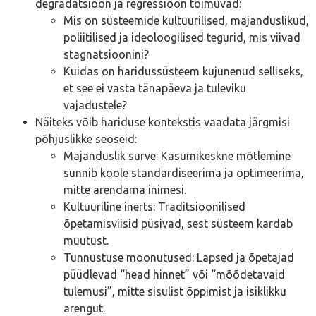
degradatsioon ja regressioon toimuvad:
Mis on süsteemide kultuurilised, majanduslikud,
poliitilised ja ideoloogilised tegurid, mis viivad
stagnatsioonini?
Kuidas on haridussüsteem kujunenud selliseks,
et see ei vasta tänapäeva ja tuleviku
vajadustele?
Näiteks võib hariduse kontekstis vaadata järgmisi
põhjuslikke seoseid:
Majanduslik surve: Kasumikeskne mõtlemine
sunnib koole standardiseerima ja optimeerima,
mitte arendama inimesi.
Kultuuriline inerts: Traditsioonilised
õpetamisviisid püsivad, sest süsteem kardab
muutust.
Tunnustuse moonutused: Lapsed ja õpetajad
püüdlevad “head hinnet” või “mõõdetavaid
tulemusi”, mitte sisulist õppimist ja isiklikku
arengut.