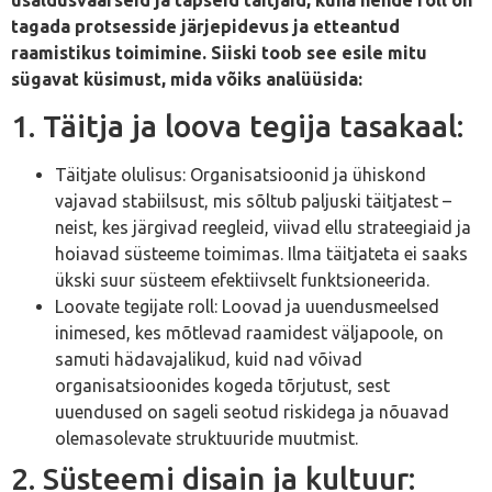
tagada protsesside järjepidevus ja etteantud
raamistikus toimimine. Siiski toob see esile mitu
sügavat küsimust, mida võiks analüüsida:
1. Täitja ja loova tegija tasakaal:
Täitjate olulisus: Organisatsioonid ja ühiskond
vajavad stabiilsust, mis sõltub paljuski täitjatest –
neist, kes järgivad reegleid, viivad ellu strateegiaid ja
hoiavad süsteeme toimimas. Ilma täitjateta ei saaks
ükski suur süsteem efektiivselt funktsioneerida.
Loovate tegijate roll: Loovad ja uuendusmeelsed
inimesed, kes mõtlevad raamidest väljapoole, on
samuti hädavajalikud, kuid nad võivad
organisatsioonides kogeda tõrjutust, sest
uuendused on sageli seotud riskidega ja nõuavad
olemasolevate struktuuride muutmist.
2. Süsteemi disain ja kultuur: