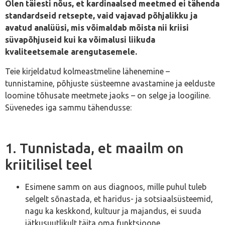
Olen täiesti nõus, et kardinaalsed meetmed ei tähenda
standardseid retsepte, vaid vajavad põhjalikku ja
avatud analüüsi, mis võimaldab mõista nii kriisi
süvapõhjuseid kui ka võimalusi liikuda
kvaliteetsemale arengutasemele.
Teie kirjeldatud kolmeastmeline lähenemine –
tunnistamine, põhjuste süsteemne avastamine ja eelduste
loomine tõhusate meetmete jaoks – on selge ja loogiline.
Süvenedes iga sammu tähendusse:
1. Tunnistada, et maailm on
kriitilisel teel
Esimene samm on aus diagnoos, mille puhul tuleb
selgelt sõnastada, et haridus- ja sotsiaalsüsteemid,
nagu ka keskkond, kultuur ja majandus, ei suuda
jätkusuutlikult täita oma funktsioone.