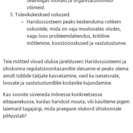
sealhulgas loovaid ja organisatsioonilisi
võimeid.
Tulevikukesksed oskused:
Haridussüsteem peaks keskenduma rohkem
oskustele, mida on vaja muutuvates oludes,
nagu loov probleemilahendus, kriitiline
mõtlemine, koostööoskused ja vastutustunne.
Teie mõtted viivad olulise järelduseni: Haridussüsteemi ja
ühiskonna regulatsioonitasandite ülesanne ei peaks olema
ainult tublide täitjate kasvatamine, vaid ka iseseisvate,
loovate ja vastutustundlike kodanike kujundamine.
Kas soovite süveneda mõnesse konkreetsesse
ettepanekusse, kuidas haridust muuta, või käsitleme pigem
laiemaid tagajärgi, mida praegune olukord ühiskonnale
põhjustab?