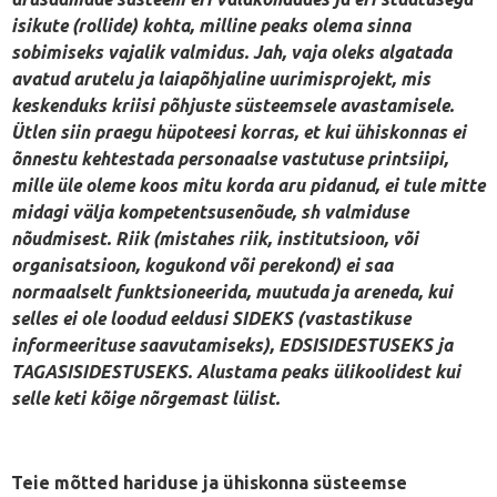
isikute (rollide) kohta, milline peaks olema sinna
sobimiseks vajalik valmidus. Jah, vaja oleks algatada
avatud arutelu ja laiapõhjaline uurimisprojekt, mis
keskenduks kriisi põhjuste süsteemsele avastamisele.
Ütlen siin praegu hüpoteesi korras, et kui ühiskonnas ei
õnnestu kehtestada personaalse vastutuse printsiipi,
mille üle oleme koos mitu korda aru pidanud, ei tule mitte
midagi välja kompetentsusenõude, sh valmiduse
nõudmisest. Riik (mistahes riik, institutsioon, või
organisatsioon, kogukond või perekond) ei saa
normaalselt funktsioneerida, muutuda ja areneda, kui
selles ei ole loodud eeldusi SIDEKS (vastastikuse
informeerituse saavutamiseks), EDSISIDESTUSEKS ja
TAGASISIDESTUSEKS. Alustama peaks ülikoolidest kui
selle keti kõige nõrgemast lülist.
Teie mõtted hariduse ja ühiskonna süsteemse