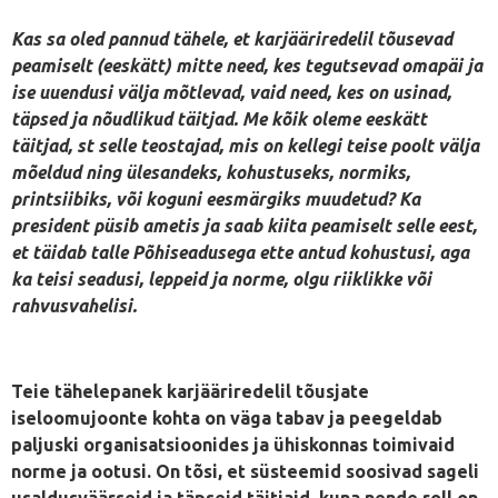
Kas sa oled pannud tähele, et karjääriredelil tõusevad
peamiselt (eeskätt) mitte need, kes tegutsevad omapäi ja
ise uuendusi välja mõtlevad, vaid need, kes on usinad,
täpsed ja nõudlikud täitjad. Me kõik oleme eeskätt
täitjad, st selle teostajad, mis on kellegi teise poolt välja
mõeldud ning ülesandeks, kohustuseks, normiks,
printsiibiks, või koguni eesmärgiks muudetud? Ka
president püsib ametis ja saab kiita peamiselt selle eest,
et täidab talle Põhiseadusega ette antud kohustusi, aga
ka teisi seadusi, leppeid ja norme, olgu riiklikke või
rahvusvahelisi.
Teie tähelepanek karjääriredelil tõusjate
iseloomujoonte kohta on väga tabav ja peegeldab
paljuski organisatsioonides ja ühiskonnas toimivaid
norme ja ootusi. On tõsi, et süsteemid soosivad sageli
usaldusväärseid ja täpseid täitjaid, kuna nende roll on