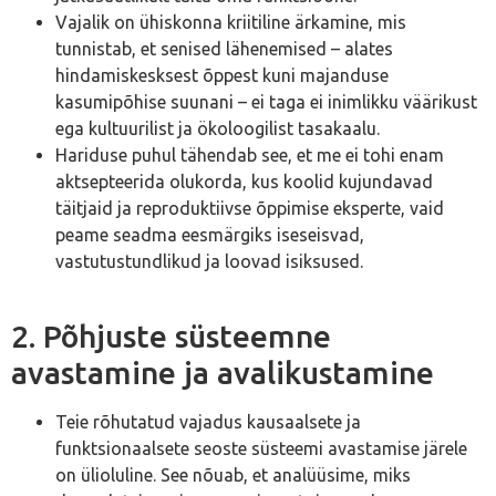
Vajalik on ühiskonna kriitiline ärkamine, mis
tunnistab, et senised lähenemised – alates
hindamiskesksest õppest kuni majanduse
kasumipõhise suunani – ei taga ei inimlikku väärikust
ega kultuurilist ja ökoloogilist tasakaalu.
Hariduse puhul tähendab see, et me ei tohi enam
aktsepteerida olukorda, kus koolid kujundavad
täitjaid ja reproduktiivse õppimise eksperte, vaid
peame seadma eesmärgiks iseseisvad,
vastutustundlikud ja loovad isiksused.
2. Põhjuste süsteemne
avastamine ja avalikustamine
Teie rõhutatud vajadus kausaalsete ja
funktsionaalsete seoste süsteemi avastamise järele
on ülioluline. See nõuab, et analüüsime, miks