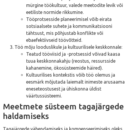
mürgine töökultuur, valede meetodite levik või
eetiliste normide rikkumine.
Tööprotsesside planeerimisel võib eirata
sotsiaalsete suhete ja kommunikatsiooni
tähtsust, mis põhjustab konflikte või
ebaefektiivseid töövõtteid.
Töö mõju looduslikule ja kultuurilisele keskkonnale:
Teatud tööviisid ja -protsessid võivad kaasa
tuua keskkonnakahju (reostus, ressursside
kahanemine, ökosüsteemide häired).
Kultuurilises kontekstis võib töö olemus ja
eesmärk mõjutada laiemalt inimeste arusaama
eneseteostusest ja ühiskonna üldist
väärtussüsteemi.
Meetmete süsteem tagajärgede
haldamiseks
Tagajärgede vähendamiseks ja kompenseerimiseks oleks