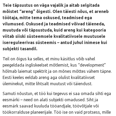
Teie täpsustus on väga vajalik ja aitab selgitada
mõistet “areng” õigesti. Olen täiesti nõus, et areneb
töötaja, mitte tema oskused, teadmised ega
vilumused. Oskused ja teadmised võivad täieneda,
muutuda või täpsustuda, kuid areng kui kategooria
viitab siiski süsteemsele kvalitatiivsele muutusele
isereguleerivas süsteemis – antud juhul inimese kui
subjekti tasandil.
Teil on õigus ka selles, et minu käsitlus võib vahel
peegeldada ingliskeelset mõtlemist, kus “development”
hõlmab laiemat spektrit ja on mõnes mõttes vähem täpne.
Eesti keeles eeldab areng aga olulist kvalitatiivset
üleminekut, mitte lihtsalt muutust või täiendust.
Samuti nõustun, et töö kui tegevus ei saa omada sihti ega
eesmärki – need on alati subjekti omadused. Siht ja
eesmärk saavad kuuluda tööandjale, töövõtjale või
töökorralduse planeerijale. Töö ise on vaid protsess, mille