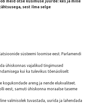
toob meid otse küsimuse juurde: kes ja mille
tähtsusega, sest ilma selge
latsioonide süsteemi loomise eest. Parlamendi
gada ühiskonnas vajalikud tingimused
ndamisega kui ka tulevikus tõenäoliselt
ke kogukondade areng ja nende elukvaliteet.
lli eest, samuti ühiskonna moraalse taseme
line valmisolek tuvastada, uurida ja lahendada