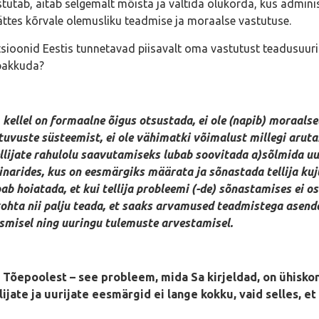
astutab, aitab selgemalt mõista ja vältida olukorda, kus admin
jättes kõrvale olemusliku teadmise ja moraalse vastutuse.
utsioonid Eestis tunnetavad piisavalt oma vastutust teadusuur
 pakkuda?
l, kellel on formaalne õigus otsustada, ei ole (napib) moraal
õltuvuste süsteemist, ei ole vähimatki võimalust millegi arut
llijate rahulolu saavutamiseks lubab soovitada a)sõlmida uur
inarides, kus on eesmärgiks määrata ja sõnastada tellija ku
iatada, et kui tellija probleemi (-de) sõnastamises ei osale
ohta nii palju teada, et saaks arvamused teadmistega asendad
smisel ning uuringu tulemuste arvestamisel.
o. Tõepoolest – see probleem, mida Sa kirjeldad, on ühisk
tellijate ja uurijate eesmärgid ei lange kokku, vaid selles, 