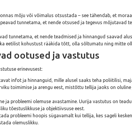
konnas mõju või võimalus otsustada – see tähendab, et moraalne
 peavad tunnetama, et nende otsused ja tegevus mõjutavad tei
eavad tunnetama, et nende teadmised ja hinnangud saavad alu
a eetilist kohustust rääkida tõtt, olla sõltumatu ning mitte ol
nevad ootused ja vastutus
astutuse erinevusest:
tatavat infot ja hinnanguid, mille alusel saaks teha poliitilisi,
viku toimimise ja arengu eest, mistõttu tellija jaoks on oluline
ne ja probleemi olemuse avastamine. Uurija vastutus on teadu
iku tõestuslikkuse ja objektiivsuse eest.
etada probleemi hoopis sügavamalt kui tellija, kes sageli kesk
stada olemuslikku.