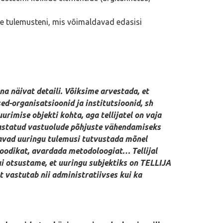
ste tulemusteni, mis võimaldavad edasisi
na näivat detaili. Võiksime arvestada, et
ed-organisatsioonid ja institutsioonid, sh
imise objekti kohta, aga tellijatel on vaja
õnastatud vastuolude põhjuste vähendamiseks
saavad uuringu tulemusi tutvustada mõnel
toodikat, avardada metodoloogiat… Tellijal
, kui otsustame, et uuringu subjektiks on TELLIJA
t vastutab nii administratiivses kui ka