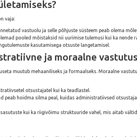
 ületamiseks?
on vaja:
unnetatud vastuolu ja selle põhjuste süsteem peab olema mõl
õlemad pooled mõistaksid nii uurimise tulemusi kui ka nende 
ingutulemuste kasutamisega otsuste langetamisel.
stratiivne ja moraalne vastutu
useta muutub mehaaniliseks ja formaalseks. Moraalne vastutus
tratiivsetel otsustajatel kui ka teadlastel.
nd peab hoidma silma peal, kuidas administratiivsed otsustaj
sasutuste kui ka riigivõimu struktuuride vahel, mis aitab välti