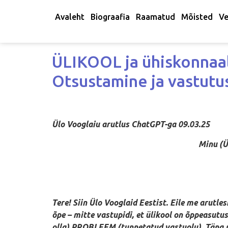
Avaleht
Biograafia
Raamatud
Mõisted
Ve
ÜLIKOOL ja ühiskonnaala
Otsustamine ja vastutu
Ülo Vooglaiu arutlus ChatGPT-ga 09.03.25
Minu (Ü.V.) tekst on 
Tere! Siin Ülo Vooglaid Eestist. Eile me arutle
õpe – mitte vastupidi, et ülikool on õppeasut
olla) PROBLEEM (tunnetatud vastuolu). Täna p