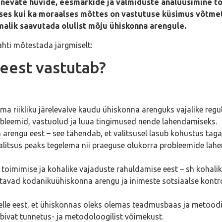
a erinevate huvide, eesmärkide ja valmiduste analüüsimine 
vses kui ka moraalses mõttes on vastutuse küsimus võtme
malik saavutada olulist mõju ühiskonna arengule.
ahti mõtestada järgmiselt:
 eest vastutab?
 riikliku järelevalve kaudu ühiskonna arenguks vajalike regu
bleemid, vastuolud ja luua tingimused nende lahendamiseks.
ja arengu eest – see tähendab, et valitsusel lasub kohustus ta
alitsus peaks tegelema nii praeguse olukorra probleemide lahe
 toimimise ja kohalike vajaduste rahuldamise eest – sh kohali
vad kodanikuühiskonna arengu ja inimeste sotsiaalse kontro
elle eest, et ühiskonnas oleks olemas teadmusbaas ja metoodi
obivat tunnetus- ja metodoloogilist võimekust.