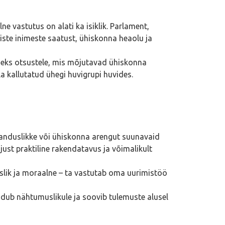
 vastutus on alati ka isiklik. Parlament,
ste inimeste saatust, ühiskonna heaolu ja
seks otsustele, mis mõjutavad ühiskonna
la kallutatud ühegi huvigrupi huvides.
 majanduslikke või ühiskonna arengut suunavaid
 just praktiline rakendatavus ja võimalikult
slik ja moraalne – ta vastutab oma uurimistöö
endub nähtumuslikule ja soovib tulemuste alusel