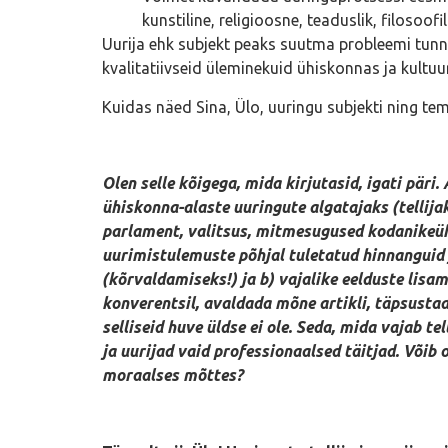
kunstiline, religioosne, teaduslik, filosoof
Uurija ehk subjekt peaks suutma probleemi tunnet
kvalitatiivseid üleminekuid ühiskonnas ja kultuur
Kuidas näed Sina, Ülo, uuringu subjekti ning te
Olen selle kõigega, mida kirjutasid, igati päri
ühiskonna-alaste uuringute algatajaks (tellijak
parlament, valitsus, mitmesugused kodanikeühe
uurimistulemuste põhjal tuletatud hinnanguid 
(kõrvaldamiseks!) ja b) vajalike eelduste lisa
konverentsil, avaldada mõne artikli, täpsusta
selliseid huve üldse ei ole. Seda, mida vajab tel
ja uurijad vaid professionaalsed täitjad. Võib
moraalses mõttes?