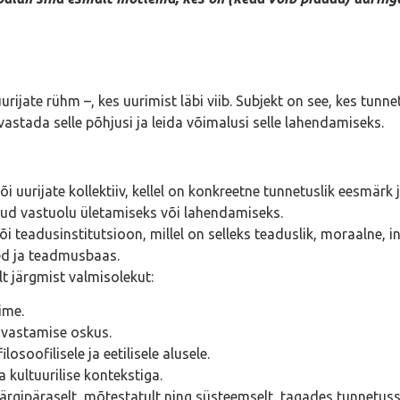
uurijate rühm –, kes uurimist läbi viib. Subjekt on see, kes tun
stada selle põhjusi ja leida võimalusi selle lahendamiseks.
 või uurijate kollektiiv, kellel on konkreetne tunnetuslik eesm
tud vastuolu ületamiseks või lahendamiseks.
i teadusinstitutsioon, millel on selleks teaduslik, moraalne, in
sed ja teadmusbaas.
lt järgmist valmisolekut:
ime.
uvastamise oskus.
osoofilisele ja eetilisele alusele.
kultuurilise kontekstiga.
gipäraselt, mõtestatult ning süsteemselt, tagades tunnetuss