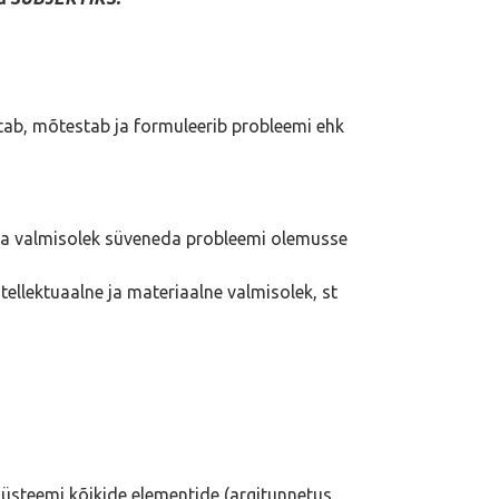
netab, mõtestab ja formuleerib probleemi ehk
ärk ja valmisolek süveneda probleemi olemusse
tellektuaalne ja materiaalne valmisolek, st
üsteemi kõikide elementide (argitunnetus,