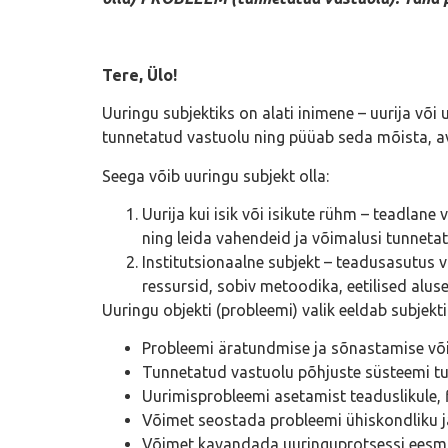
Tere, Ülo!
Uuringu subjektiks on alati inimene – uurija või 
tunnetatud vastuolu ning püüab seda mõista, ava
Seega võib uuringu subjekt olla:
Uurija kui isik või isikute rühm – teadlane
ning leida vahendeid ja võimalusi tunneta
Institutsionaalne subjekt – teadusasutus võ
ressursid, sobiv metoodika, eetilised alu
Uuringu objekti (probleemi) valik eeldab subjekti
Probleemi äratundmise ja sõnastamise võ
Tunnetatud vastuolu põhjuste süsteemi t
Uurimisprobleemi asetamist teaduslikule, fil
Võimet seostada probleemi ühiskondliku ja 
Võimet kavandada uuringuprotsessi eesmär