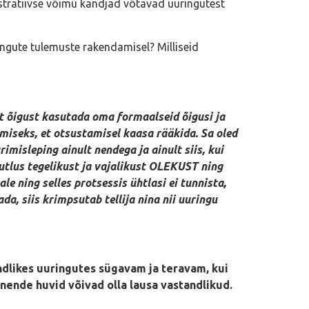
istratiivse võimu kandjad võtavad uuringutest
ingute tulemuste rakendamisel? Milliseid
set õigust kasutada oma formaalseid õigusi ja
amiseks, et otsustamisel kaasa rääkida. Sa oled
imisleping ainult nendega ja ainult siis, kui
jutlus tegelikust ja vajalikust OLEKUST ning
 ning selles protsessis ühtlasi ei tunnista,
a, siis krimpsutab tellija nina nii uuringu
ondlikes uuringutes sügavam ja teravam, kui
et nende huvid võivad olla lausa vastandlikud.