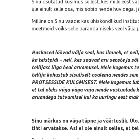
Sinu osutatud küsimus sellest, kes mille eest v
üle ainult selle osa, mis sobib nende huvidega, 
Milline on Sinu vaade: kas ühiskondlikud instit
meetmeid võiks selle parandamiseks veel välja
Raskused löövad välja seal, kus ilmneb, et nei
ka teistpidi – neil, kes saavad aru seoste ja s
tellijast liiga heal arvamusel. Meie kogemus te
tellija kohustub sisuliselt osalema nendes sem
PROTSESSIDE KULGMISEST. Meie kogemus lubab ho
et tal oleks väga-väga vaja nende vastuolude k
aruandega tutvumisel kui ka uuringu eest mak
Sinu märkus on väga täpne ja väärtuslik, Ül
tihti arvatakse. Asi ei ole ainult selles, et 