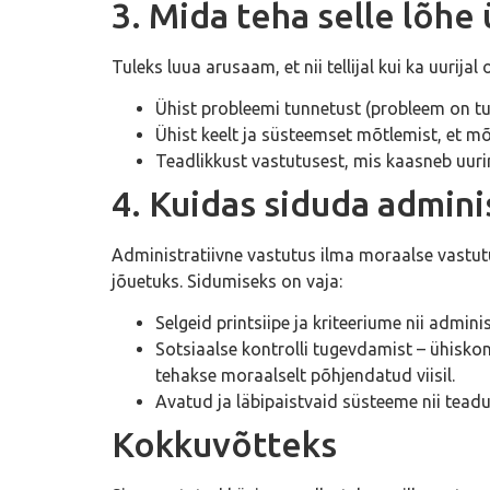
3. Mida teha selle lõhe
Tuleks luua arusaam, et nii tellijal kui ka uurijal 
Ühist probleemi tunnetust (probleem on t
Ühist keelt ja süsteemset mõtlemist, et m
Teadlikkust vastutusest, mis kaasneb uur
4. Kuidas siduda admini
Administratiivne vastutus ilma moraalse vastut
jõuetuks. Sidumiseks on vaja:
Selgeid printsiipe ja kriteeriume nii adminis
Sotsiaalse kontrolli tugevdamist – ühisko
tehakse moraalselt põhjendatud viisil.
Avatud ja läbipaistvaid süsteeme nii teadu
Kokkuvõtteks