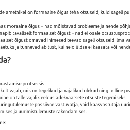
de ametnikel on formaalne õigus teha otsuseid, kuid sageli pu
olemas moraalne õigus – nad mõistavad probleeme ja nende põhj
l napib tavaliselt formaalset õigust – nad ei osale otsustuspro
ormaalset õigust omavad inimesed teevad sageli otsuseid ilma v
etuks ja tunnevad abitust, kui neid üldse ei kaasata või nende 
da?
nastamise protsessis.
elikult vajab, mis on tegelikud ja vajalikud olekud ning milline 
ine on talle vajalik eeldus adekvaatsete otsuste tegemiseks.
 uuringutulemuste passiivne vastuvõtja, vaid kaasvastutaja uur
mises ja uurimistulemuste rakendamises.
ne: