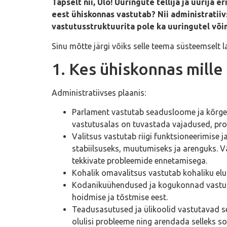
Täpselt nii, Ülo! Uuringute tellija ja uurij
eest ühiskonnas vastutab? Nii administratii
vastutusstruktuurita pole ka uuringutel või
Sinu mõtte järgi võiks selle teema süsteemselt l
1. Kes ühiskonnas mille
Administratiivses plaanis:
Parlament vastutab seadusloome ja kõrgema
vastutusalas on tuvastada vajadused, pro
Valitsus vastutab riigi funktsioneerimise 
stabiilsuseks, muutumiseks ja arenguks. V
tekkivate probleemide ennetamisega.
Kohalik omavalitsus vastutab kohaliku elu
Kodanikuühendused ja kogukonnad vastuta
hoidmise ja tõstmise eest.
Teadusasutused ja ülikoolid vastutavad s
olulisi probleeme ning arendada selleks s