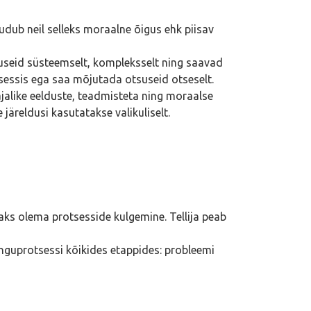
udub neil selleks moraalne õigus ehk piisav
useid süsteemselt, kompleksselt ning saavad
tsessis ega saa mõjutada otsuseid otseselt.
ajalike eelduste, teadmisteta ning moraalse
järeldusi kasutatakse valikuliselt.
peaks olema protsesside kulgemine. Tellija peab
inguprotsessi kõikides etappides: probleemi