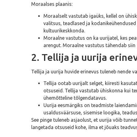
Moraalses plaanis:
Moraalselt vastutab igaüks, kellel on ühis
valitsus, teadlased ja kodanikeühendused
kultuurikeskkonda.
Moraalne vastutus on ka uurijatel, kes p
arengut. Moraalne vastutus tähendab siin k
2. Tellija ja uurija eri
Tellija ja uurija huvide erinevus tuleneb nende v
Tellija ootab uurijalt selget, kiiresti kasu
otsuseid. Tellija vastutab ühiskonna kui ter
ühemõtteline tõlgendatavus.
Uurija eesmärgiks on teadmiste laiendami
usaldusväärsuse, sisemise loogika, teadusl
See pinge tuleneb asjaolust, et uurija võib tunn
langetada otsuseid kohe, ilma et jõuaks teadvu