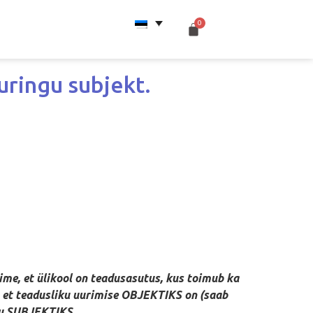
uringu subjekt.
sime, et ülikool on teadusasutus, kus toimub ka
s, et teadusliku uurimise OBJEKTIKS on (saab
gu SUBJEKTIKS.