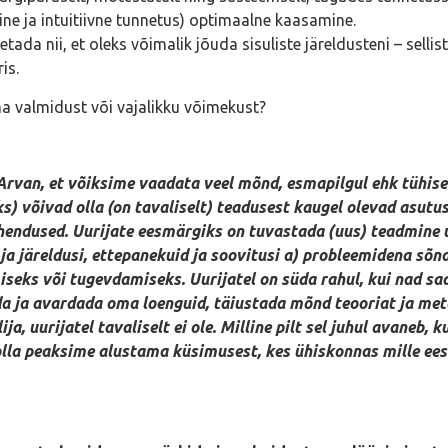
iline ja intuitiivne tunnetus) optimaalne kaasamine.
ada nii, et oleks võimalik jõuda sisuliste järeldusteni – selli
is.
ma valmidust või vajalikku võimekust?
. Arvan, et võiksime vaadata veel mõnd, esmapilgul ehk tühise
s) võivad olla (on tavaliselt) teadusest kaugel olevad asutus
ndused. Uurijate eesmärgiks on tuvastada (uus) teadmine uur
ja järeldusi, ettepanekuid ja soovitusi a) probleemidena s
miseks või tugevdamiseks. Uurijatel on süda rahul, kui nad 
da ja avardada oma loenguid, täiustada mõnd teooriat ja me
lija, uurijatel tavaliselt ei ole. Milline pilt sel juhul avaneb
 olla peaksime alustama küsimusest, kes ühiskonnas mille ees