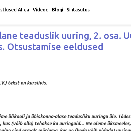
stlused AI-ga
Videod
Blogi
Sihtasutus
ne teaduslik uuring, 2. osa. U
s. Otsustamise eeldused
kursiivis.
sime ülikooli ja ühiskonna-alase teadusliku uuringu üle. Tõde
us, kus (võib olla) tehakse ka uuringuid… Me oleme üksmeele
alun sind esmalt mõtlema, kes on (keda võib pidada) uurin