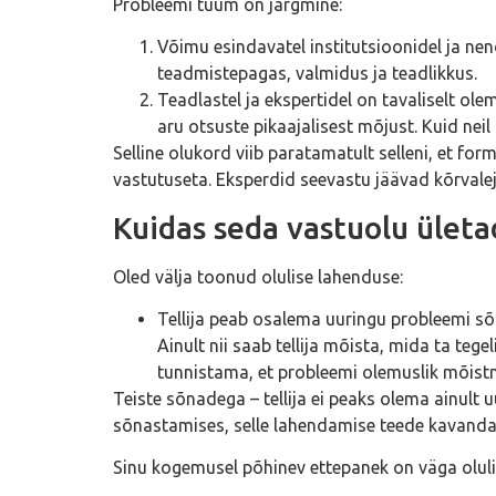
Probleemi tuum on järgmine:
Võimu esindavatel institutsioonidel ja nen
teadmistepagas, valmidus ja teadlikkus.
Teadlastel ja ekspertidel on tavaliselt 
aru otsuste pikaajalisest mõjust. Kuid nei
Selline olukord viib paratamatult selleni, et f
vastutuseta. Eksperdid seevastu jäävad kõrvalejä
Kuidas seda vastuolu ületa
Oled välja toonud olulise lahenduse:
Tellija peab osalema uuringu probleemi sõ
Ainult nii saab tellija mõista, mida ta teg
tunnistama, et probleemi olemuslik mõistm
Teiste sõnadega – tellija ei peaks olema ainult
sõnastamises, selle lahendamise teede kavanda
Sinu kogemusel põhinev ettepanek on väga oluli