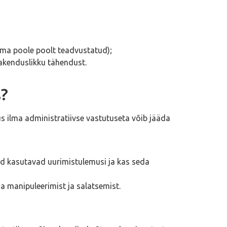
ema poole poolt teadvustatud);
rakenduslikku tähendust.
s?
 ilma administratiivse vastutuseta võib jääda
ad kasutavad uurimistulemusi ja kas seda
da manipuleerimist ja salatsemist.