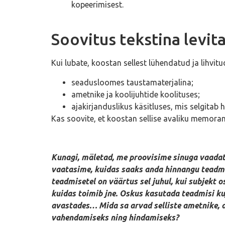
kopeerimisest.
Soovitus tekstina levit
Kui lubate, koostan sellest lühendatud ja lihvi
seadusloomes taustamaterjalina;
ametnike ja koolijuhtide koolituses;
ajakirjanduslikus käsitluses, mis selgitab
Kas soovite, et koostan sellise avaliku memoran
Kunagi, mäletad, me proovisime sinuga vaadat
vaatasime, kuidas saaks anda hinnangu teadmi
teadmisetel on väärtus sel juhul, kui subjekt 
kuidas toimib jne. Oskus kasutada teadmisi ku
avastades… Mida sa arvad selliste ametnike, a
vahendamiseks ning hindamiseks?