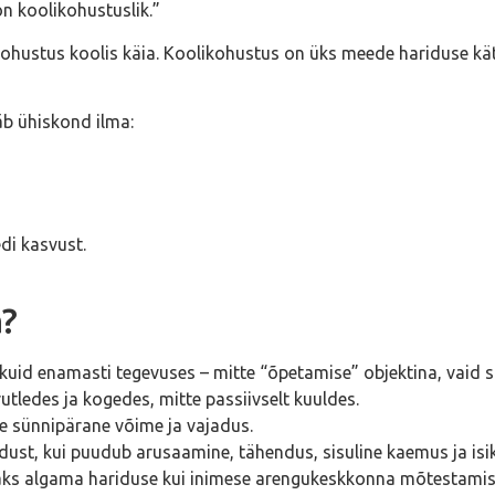
on koolikohustuslik.”
 kohustus koolis käia. Koolikohustus on üks meede hariduse k
äb ühiskond ilma:
di kasvust.
a?
uid enamasti tegevuses – mitte “õpetamise” objektina, vaid su
ledes ja kogedes, mitte passiivselt kuuldes.
ese sünnipärane võime ja vajadus.
idust, kui puudub arusaamine, tähendus, sisuline kaemus ja is
peaks algama hariduse kui inimese arengukeskkonna mõtestamis