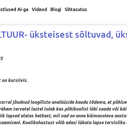
stlused AI-ga
Videod
Blogi
Sihtasutus
UUR- üksteisest sõltuvad, ük
25
rsiivis.
 korral jõudnud loogiliste analüüside kaudu tõdema, et põhis
hem tervetel lastel tuleb kas põhikoolist läbi saada või käi
õik lapsed alates hetkest, mil nad on enne käimasoleva aasta
miseni. Koolikohustust võib edasi lükata lapse tervisliku s