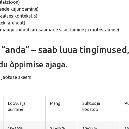
ulatsioon)
deede kujundamine)
aalses kontekstis)
teki arengut)
äbi mängu toimub arusaamade sisustamine ja mõtestamine)
“anda” – saab luua tingimused,
du õppimise ajaga.
ja jaotuse skeem:
Loovus ja
Mäng
Suhtlus ja
Pu
uurimine
koostöö
10–15%
25–35%
10–15%
1