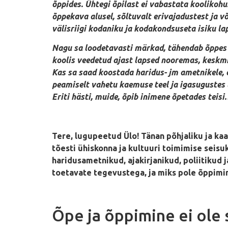
õppides. Ühtegi õpilast ei vabastata koolikoh
õppekava alusel, sõltuvalt erivajadustest ja võ
välisriigi kodaniku ja kodakondsuseta isiku la
Nagu sa loodetavasti märkad, tähendab õppes o
koolis veedetud ajast lapsed nooremas, keskm
Kas sa saad koostada haridus- jm ametnikele, 
peamiselt vahetu kaemuse teel ja igasugustes 
Eriti hästi, muide, õpib inimene õpetades teis
Tere, lugupeetud Ülo! Tänan põhjaliku ja k
tõesti ühiskonna ja kultuuri toimimise seisu
haridusametnikud, ajakirjanikud, poliitikud 
toetavate tegevustega, ja miks pole õppimin
Õpe ja õppimine ei ole