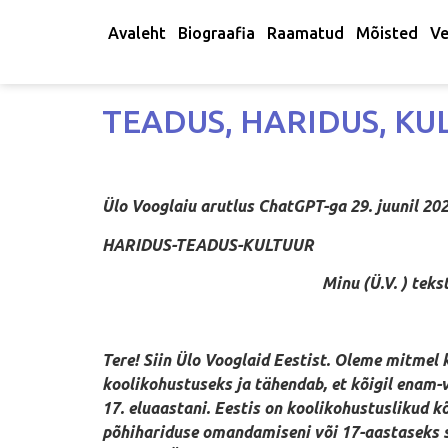
Avaleht
Biograafia
Raamatud
Mõisted
Ve
TEADUS, HARIDUS, KULT
Ülo Vooglaiu arutlus ChatGPT-ga 29. juunil 20
HARIDUS-TEADUS-KULTUUR
Minu (Ü.V. ) tekst on ku
Tere! Siin Ülo Vooglaid Eestist. Oleme mitmel
koolikohustuseks ja tähendab, et kõigil enam-vä
17. eluaastani. Eestis on koolikohustuslikud k
põhihariduse omandamiseni või 17-aastaseks saa