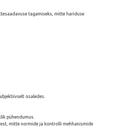
ättesaadavuse tagamiseks, mitte hariduse
bjektiivselt osaledes.
iklik pühendumus.
est, mitte normide ja kontrolli mehhanismide