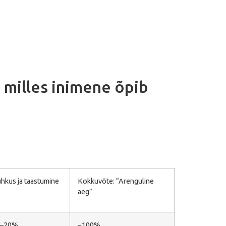
 milles inimene õpib
hkus ja taastumine
Kokkuvõte: “Arenguline
aeg”
5–20%
~100%