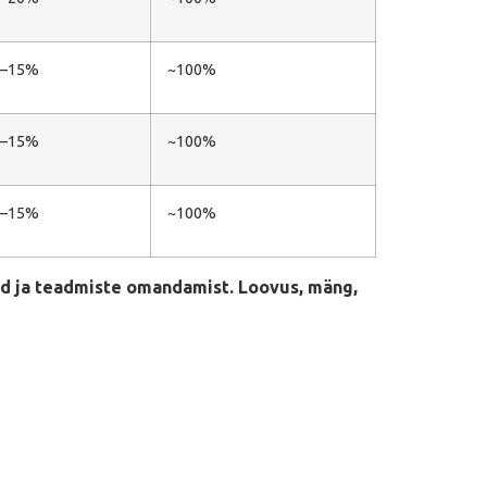
0–15%
~100%
0–15%
~100%
0–15%
~100%
id ja teadmiste omandamist. Loovus, mäng,