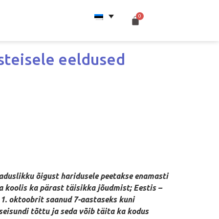
steisele eeldused
eaduslikku õigust haridusele peetakse enamasti
a koolis ka pärast täisikka jõudmist; Eestis –
 1. oktoobrit saanud 7-aastaseks kuni
eisundi tõttu ja seda võib täita ka kodus