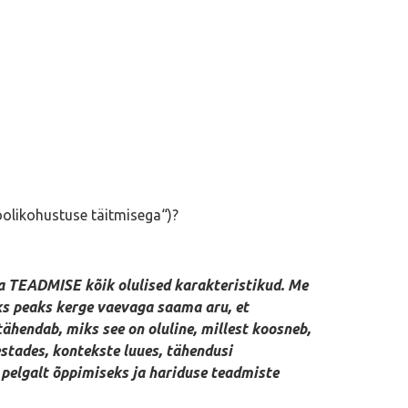
oolikohustuse täitmisega“)?
a TEADMISE kõik olulised karakteristikud. Me
ks peaks kerge vaevaga saama aru, et
ähendab, miks see on oluline, millest koosneb,
stades, kontekste luues, tähendusi
 pelgalt õppimiseks ja hariduse teadmiste