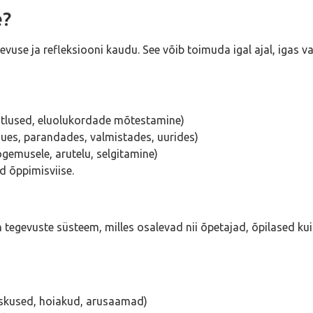
e?
e ja refleksiooni kaudu. See võib toimuda igal ajal, igas van
tlused, eluolukordade mõtestamine)
uues, parandades, valmistades, uurides)
gemusele, arutelu, selgitamine)
d õppimisviise.
n tegevuste süsteem, milles osalevad nii õpetajad, õpilased ku
skused, hoiakud, arusaamad)