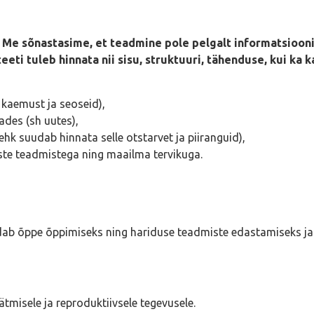
u. Me sõnastasime, et teadmine pole pelgalt informatsioon
teeti tuleb hinnata nii sisu, struktuuri, tähenduse, kui k
 kaemust ja seoseid),
des (sh uutes),
ehk suudab hinnata selle otstarvet ja piiranguid),
iste teadmistega ning maailma tervikuga.
ndab õppe õppimiseks ning hariduse teadmiste edastamiseks ja k
tmisele ja reproduktiivsele tegevusele.