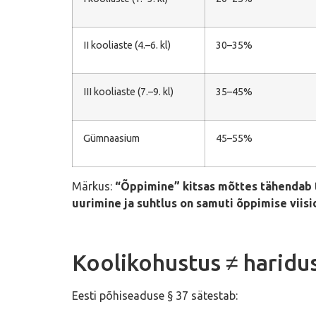
II kooliaste (4.–6. kl)
30–35%
III kooliaste (7.–9. kl)
35–45%
Gümnaasium
45–55%
Märkus:
“Õppimine” kitsas mõttes tähendab t
uurimine ja suhtlus on samuti õppimise viisi
Koolikohustus ≠ harid
Eesti põhiseaduse § 37 sätestab: