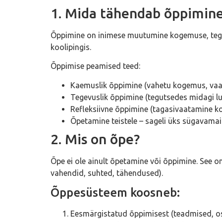
1. Mida tähendab õppimin
Õppimine on inimese muutumine kogemuse, tegevus
koolipingis.
Õppimise peamised teed:
Kaemuslik õppimine (vahetu kogemus, vaa
Tegevuslik õppimine (tegutsedes midagi l
Refleksiivne õppimine (tagasivaatamine ko
Õpetamine teistele – sageli üks sügavamai
2. Mis on õpe?
Õpe ei ole ainult õpetamine või õppimine. See o
vahendid, suhted, tähendused).
Õppesüsteem koosneb:
Eesmärgistatud õppimisest (teadmised, o