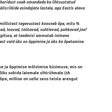
hiharidust saab omandada ka lihtsustatud
lisriikide esindajate lastele, aga Eestis elava
millistest tegevustest koosneb õpe, mitu %
d, loovad, töötavad, suhtlevad, puhkavad jne?
elgituse, et teadmisi ammutab inimene
est vaid üks on õppimine ja üks ka õpetamine.
se ja õppimise mõistmise küsimuse, mis on
õiks sobida laiemale sihtrühmale (sh
õpe, milline on selle seos teiste arengut