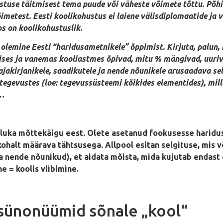
ustuse täitmisest tema puude või väheste võimete tõttu. Põ
imetest. Eesti koolikohustus ei laiene välisdiplomaatide ja vä
ps on koolikohustuslik.
lemine Eesti “haridusametnikele” õppimist. Kirjuta, palun, 
ises ja vanemas kooliastmes õpivad, mitu % mängivad, uuriva
ajakirjanikele, saadikutele ja nende nõunikele arusaadava s
tegevustes (loe: tegevussüsteemi kõikides elementides), mill
i…
aaluka mõttekäigu eest. Olete asetanud fookusesse haridu
kohalt määrava tähtsusega. Allpool esitan selgituse, mis v
ja nende nõunikud), et aidata mõista, mida kujutab endast 
e = koolis viibimine.
 sünonüümid sõnale „kool“