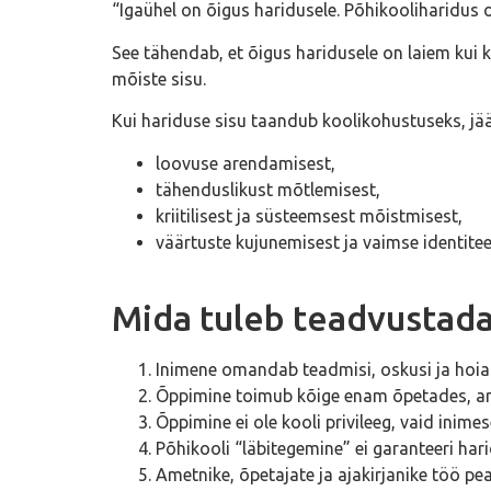
“Igaühel on õigus haridusele. Põhikooliharidus 
See tähendab, et õigus haridusele on laiem kui
mõiste sisu.
Kui hariduse sisu taandub koolikohustuseks, jä
loovuse arendamisest,
tähenduslikust mõtlemisest,
kriitilisest ja süsteemsest mõistmisest,
väärtuste kujunemisest ja vaimse identitee
Mida tuleb teadvustad
Inimene omandab teadmisi, oskusi ja hoiak
Õppimine toimub kõige enam õpetades, arut
Õppimine ei ole kooli privileeg, vaid inim
Põhikooli “läbitegemine” ei garanteeri har
Ametnike, õpetajate ja ajakirjanike töö 