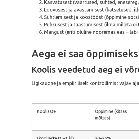
Kasvatusest (väärtused, suhted, enesereg
Loovusest ja avastamisest (katsetused, i
Suhtlemisest ja koostööst (õppimine sotsi
Puhkusest ja taastumisest (ilma milleta ei 
Mängust (eriti oluline nooremas eas – l
Aega ei saa õppimiseks 
Koolis veedetud aeg ei võr
Ligikaudne ja empiiriliselt kontrollimist vajav a
Kooliaste
Õppimine (kitsas
mõttes)
I kooliaste (1.–3. kl)
20–25%