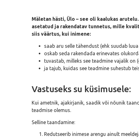
Mäletan hästi, Ülo – see oli kaalukas arutel
asetatud ja rakendatav tunnetus, mille kvali
siis väärtus, kui inimene:
saab aru selle tähendust (ehk suudab luua
oskab seda rakendada erinevates olukorda
tuvastab, milleks see teadmine vajalik on (
ja tajub, kuidas see teadmine suhestub te
Vastuseks su küsimusele:
Kui ametnik, ajakirjanik, saadik või nõunik taa
teadmise olemus.
Selline taandamine:
Redutseerib inimese arengu ainult meeldejä