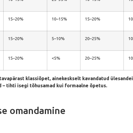
15–20%
10–15%
15–20%
1
15–20%
5–10%
20–25%
1
15–20%
<5%
20–25%
1
avapärast klassiõpet, ainekeskselt kavandatud ülesande
d – tihti isegi tõhusamad kui formaalne õpetus.
use omandamine