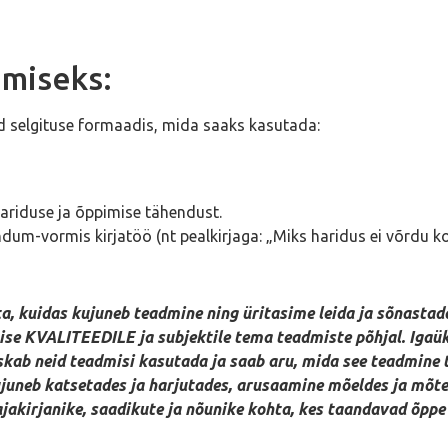
amiseks:
tud selgituse formaadis, mida saaks kasutada:
 hariduse ja õppimise tähendust.
dum-vormis kirjatöö (nt pealkirjaga: „Miks haridus ei võrdu k
a, kuidas kujuneb teadmine ning üritasime leida ja sõnastad
se KVALITEEDILE ja subjektile tema teadmiste põhjal. Igaü
oskab neid teadmisi kasutada ja saab aru, mida see teadmine t
juneb katsetades ja harjutades, arusaamine mõeldes ja mõte
jakirjanike, saadikute ja nõunike kohta, kes taandavad õppe