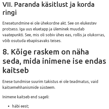
VII. Paranda käsitlust ja korda
ringi
Enesetundmine ei ole ühekordne akt. See on elukestev
protsess. Iga uus eluetapp ja üleminek muudab
vaatepunkti. See, mis oli sobiv ühes eas, rollis ja olukorras,
võib osutuda ebapiisavaks teises.
8. Kõige raskem on näha
seda, mida inimene ise endas
kaitseb
Enese tundmise suurim takistus ei ole teadmatus, vaid
kaitsemehhanismide süsteem.
Inimene kaitseb end sageli:
häbi eest;