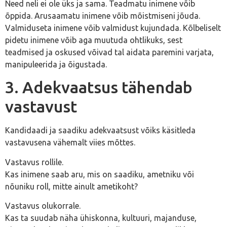
Need neli ei ole üks ja sama. Teadmatu inimene võib
õppida. Arusaamatu inimene võib mõistmiseni jõuda.
Valmiduseta inimene võib valmidust kujundada. Kõlbeliselt
pidetu inimene võib aga muutuda ohtlikuks, sest
teadmised ja oskused võivad tal aidata paremini varjata,
manipuleerida ja õigustada.
3. Adekvaatsus tähendab
vastavust
Kandidaadi ja saadiku adekvaatsust võiks käsitleda
vastavusena vähemalt viies mõttes.
Vastavus rollile.
Kas inimene saab aru, mis on saadiku, ametniku või
nõuniku roll, mitte ainult ametikoht?
Vastavus olukorrale.
Kas ta suudab näha ühiskonna, kultuuri, majanduse,