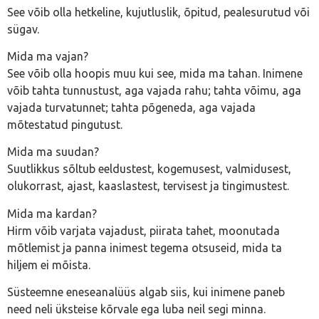
See võib olla hetkeline, kujutluslik, õpitud, pealesurutud või
sügav.
Mida ma vajan?
See võib olla hoopis muu kui see, mida ma tahan. Inimene
võib tahta tunnustust, aga vajada rahu; tahta võimu, aga
vajada turvatunnet; tahta põgeneda, aga vajada
mõtestatud pingutust.
Mida ma suudan?
Suutlikkus sõltub eeldustest, kogemusest, valmidusest,
olukorrast, ajast, kaaslastest, tervisest ja tingimustest.
Mida ma kardan?
Hirm võib varjata vajadust, piirata tahet, moonutada
mõtlemist ja panna inimest tegema otsuseid, mida ta
hiljem ei mõista.
Süsteemne eneseanalüüs algab siis, kui inimene paneb
need neli üksteise kõrvale ega luba neil segi minna.