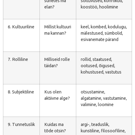
suhetes ma
sõltuvused, konfliktid,
elan?
koostöö, hoolimine
6. Kultuuriline
Millist kultuuri
keel, kombed, kodulugu,
ma kannan?
mälestused, sümbolid,
esivanemate pärand
7. Rolliline
Milliseid rolle
rollid, staatused,
täidan?
ootused, õigused,
kohustused, vastutus
8. Subjektiline
Kus olen
otsustamine,
aktiivne alge?
algatamine, vastutamine,
valimine, loomine
9. Tunnetuslik
Kuidas ma
argi-, teaduslik,
tõde otsin?
kunstiline, filosoofiline,