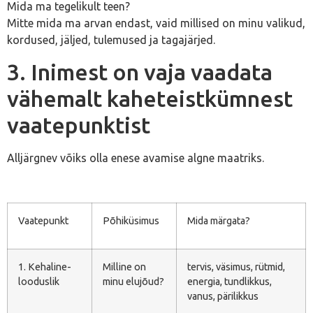
Mida ma tegelikult teen?
Mitte mida ma arvan endast, vaid millised on minu valikud,
kordused, jäljed, tulemused ja tagajärjed.
3. Inimest on vaja vaadata
vähemalt kaheteistkümnest
vaatepunktist
Alljärgnev võiks olla enese avamise algne maatriks.
Vaatepunkt
Põhiküsimus
Mida märgata?
1. Kehaline-
Milline on
tervis, väsimus, rütmid,
looduslik
minu elujõud?
energia, tundlikkus,
vanus, pärilikkus