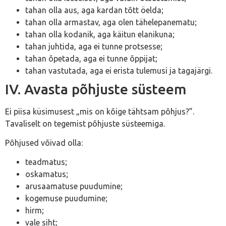
tahan olla aus, aga kardan tõtt öelda;
tahan olla armastav, aga olen tähelepanematu;
tahan olla kodanik, aga käitun elanikuna;
tahan juhtida, aga ei tunne protsesse;
tahan õpetada, aga ei tunne õppijat;
tahan vastutada, aga ei erista tulemusi ja tagajärgi.
IV. Avasta põhjuste süsteem
Ei piisa küsimusest „mis on kõige tähtsam põhjus?”.
Tavaliselt on tegemist põhjuste süsteemiga.
Põhjused võivad olla:
teadmatus;
oskamatus;
arusaamatuse puudumine;
kogemuse puudumine;
hirm;
vale siht;