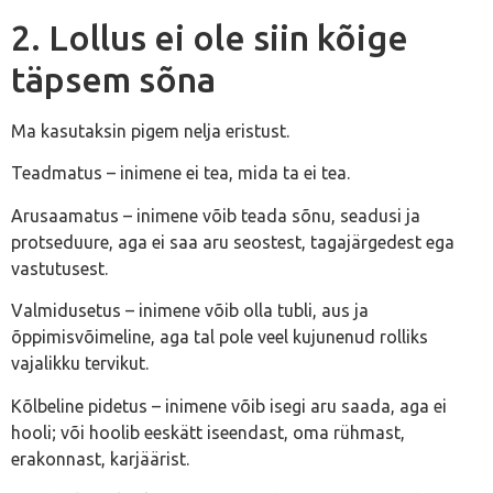
2. Lollus ei ole siin kõige
täpsem sõna
Ma kasutaksin pigem nelja eristust.
Teadmatus – inimene ei tea, mida ta ei tea.
Arusaamatus – inimene võib teada sõnu, seadusi ja
protseduure, aga ei saa aru seostest, tagajärgedest ega
vastutusest.
Valmidusetus – inimene võib olla tubli, aus ja
õppimisvõimeline, aga tal pole veel kujunenud rolliks
vajalikku tervikut.
Kõlbeline pidetus – inimene võib isegi aru saada, aga ei
hooli; või hoolib eeskätt iseendast, oma rühmast,
erakonnast, karjäärist.