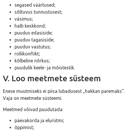
segased väärtused;
sõltuvus tunnustusest;
väsimus;
halb keskkond;
puuduv edasiside;
puuduv tagasiside;
puuduv vastutus;
rollikonflikt;
kõlbeline nõrkus;
puudulik keele- ja mõistestik.
V. Loo meetmete süsteem
Enese muutmiseks ei piisa lubadusest „hakkan paremaks”.
Vaja on meetmete süsteemi.
Meetmed võivad puudutada:
päevakorda ja elurütmi;
õppimist;