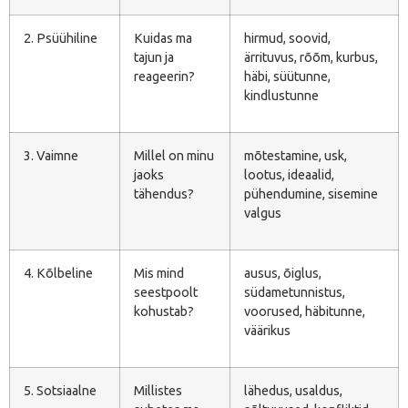
2. Psüühiline
Kuidas ma
hirmud, soovid,
tajun ja
ärrituvus, rõõm, kurbus,
reageerin?
häbi, süütunne,
kindlustunne
3. Vaimne
Millel on minu
mõtestamine, usk,
jaoks
lootus, ideaalid,
tähendus?
pühendumine, sisemine
valgus
4. Kõlbeline
Mis mind
ausus, õiglus,
seestpoolt
südametunnistus,
kohustab?
voorused, häbitunne,
väärikus
5. Sotsiaalne
Millistes
lähedus, usaldus,