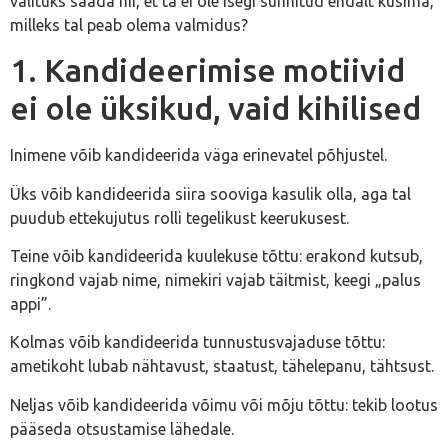
valituks saada nii, et ta ei ole isegi sunnitud endalt küsima,
milleks tal peab olema valmidus?
1. Kandideerimise motiivid
ei ole üksikud, vaid kihilised
Inimene võib kandideerida väga erinevatel põhjustel.
Üks võib kandideerida siira sooviga kasulik olla, aga tal
puudub ettekujutus rolli tegelikust keerukusest.
Teine võib kandideerida kuulekuse tõttu: erakond kutsub,
ringkond vajab nime, nimekiri vajab täitmist, keegi „palus
appi”.
Kolmas võib kandideerida tunnustusvajaduse tõttu:
ametikoht lubab nähtavust, staatust, tähelepanu, tähtsust.
Neljas võib kandideerida võimu või mõju tõttu: tekib lootus
pääseda otsustamise lähedale.