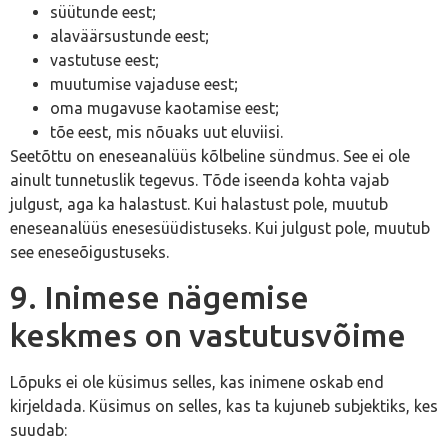
süütunde eest;
alaväärsustunde eest;
vastutuse eest;
muutumise vajaduse eest;
oma mugavuse kaotamise eest;
tõe eest, mis nõuaks uut eluviisi.
Seetõttu on eneseanalüüs kõlbeline sündmus. See ei ole
ainult tunnetuslik tegevus. Tõde iseenda kohta vajab
julgust, aga ka halastust. Kui halastust pole, muutub
eneseanalüüs enesesüüdistuseks. Kui julgust pole, muutub
see eneseõigustuseks.
9. Inimese nägemise
keskmes on vastutusvõime
Lõpuks ei ole küsimus selles, kas inimene oskab end
kirjeldada. Küsimus on selles, kas ta kujuneb subjektiks, kes
suudab: