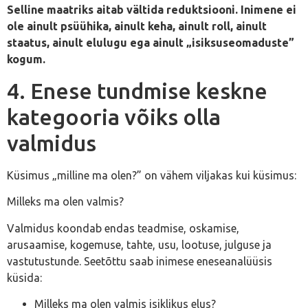
Selline maatriks aitab vältida reduktsiooni. Inimene ei
ole ainult psüühika, ainult keha, ainult roll, ainult
staatus, ainult elulugu ega ainult „isiksuseomaduste”
kogum.
4. Enese tundmise keskne
kategooria võiks olla
valmidus
Küsimus „milline ma olen?” on vähem viljakas kui küsimus:
Milleks ma olen valmis?
Valmidus koondab endas teadmise, oskamise,
arusaamise, kogemuse, tahte, usu, lootuse, julguse ja
vastutustunde. Seetõttu saab inimese eneseanalüüsis
küsida:
Milleks ma olen valmis isiklikus elus?