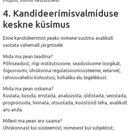
4. Kandideerimisvalmiduse
keskne küsimus
Enne kandideerimist peaks inimene suutma avalikult
vastata vähemalt järgmisele:
Mida ma pean teadma?
Põhiseadust, riigi institutsioone, seadusloome loogikat,
õigusruumi, ühiskonna regulatsioonisüsteeme, eelarvet,
rahvusvahelisi kohustusi, kohaliku elu tegelikkust.
Mida ma pean oskama?
Kuulata, küsida, eristada, analüüsida, üldistada, seostada,
prognoosida, hinnata, otsustada, koostööd teha, avalikult
aru anda.
Millest ma pean aru saama?
Ühiskonnast kui süsteemist; inimesest kui subjektist;