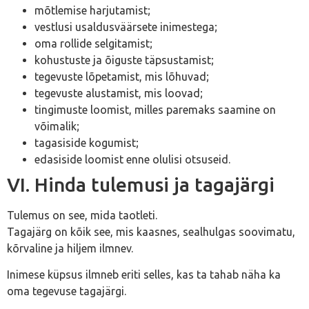
mõtlemise harjutamist;
vestlusi usaldusväärsete inimestega;
oma rollide selgitamist;
kohustuste ja õiguste täpsustamist;
tegevuste lõpetamist, mis lõhuvad;
tegevuste alustamist, mis loovad;
tingimuste loomist, milles paremaks saamine on
võimalik;
tagasiside kogumist;
edasiside loomist enne olulisi otsuseid.
VI. Hinda tulemusi ja tagajärgi
Tulemus on see, mida taotleti.
Tagajärg on kõik see, mis kaasnes, sealhulgas soovimatu,
kõrvaline ja hiljem ilmnev.
Inimese küpsus ilmneb eriti selles, kas ta tahab näha ka
oma tegevuse tagajärgi.