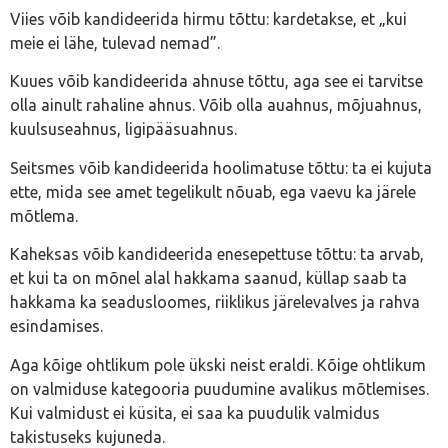
Viies võib kandideerida hirmu tõttu: kardetakse, et „kui
meie ei lähe, tulevad nemad”.
Kuues võib kandideerida ahnuse tõttu, aga see ei tarvitse
olla ainult rahaline ahnus. Võib olla auahnus, mõjuahnus,
kuulsuseahnus, ligipääsuahnus.
Seitsmes võib kandideerida hoolimatuse tõttu: ta ei kujuta
ette, mida see amet tegelikult nõuab, ega vaevu ka järele
mõtlema.
Kaheksas võib kandideerida enesepettuse tõttu: ta arvab,
et kui ta on mõnel alal hakkama saanud, küllap saab ta
hakkama ka seadusloomes, riiklikus järelevalves ja rahva
esindamises.
Aga kõige ohtlikum pole ükski neist eraldi. Kõige ohtlikum
on valmiduse kategooria puudumine avalikus mõtlemises.
Kui valmidust ei küsita, ei saa ka puudulik valmidus
takistuseks kujuneda.