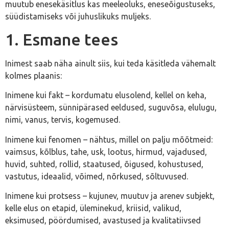
muutub enesekäsitlus kas meeleoluks, eneseõigustuseks,
süüdistamiseks või juhuslikuks muljeks.
1. Esmane tees
Inimest saab näha ainult siis, kui teda käsitleda vähemalt
kolmes plaanis:
Inimene kui fakt – kordumatu elusolend, kellel on keha,
närvisüsteem, sünnipärased eeldused, suguvõsa, elulugu,
nimi, vanus, tervis, kogemused.
Inimene kui fenomen – nähtus, millel on palju mõõtmeid:
vaimsus, kõlblus, tahe, usk, lootus, hirmud, vajadused,
huvid, suhted, rollid, staatused, õigused, kohustused,
vastutus, ideaalid, võimed, nõrkused, sõltuvused.
Inimene kui protsess – kujunev, muutuv ja arenev subjekt,
kelle elus on etapid, üleminekud, kriisid, valikud,
eksimused, pöördumised, avastused ja kvalitatiivsed