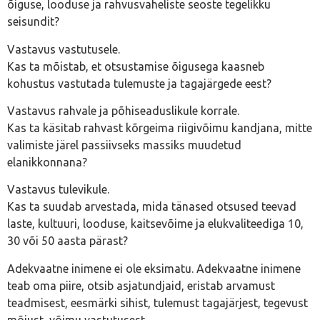
õiguse, looduse ja rahvusvaheliste seoste tegelikku
seisundit?
Vastavus vastutusele.
Kas ta mõistab, et otsustamise õigusega kaasneb
kohustus vastutada tulemuste ja tagajärgede eest?
Vastavus rahvale ja põhiseaduslikule korrale.
Kas ta käsitab rahvast kõrgeima riigivõimu kandjana, mitte
valimiste järel passiivseks massiks muudetud
elanikkonnana?
Vastavus tulevikule.
Kas ta suudab arvestada, mida tänased otsused teevad
laste, kultuuri, looduse, kaitsevõime ja elukvaliteediga 10,
30 või 50 aasta pärast?
Adekvaatne inimene ei ole eksimatu. Adekvaatne inimene
teab oma piire, otsib asjatundjaid, eristab arvamust
teadmisest, eesmärki sihist, tulemust tagajärjest, tegevust
mõjust, võimu vastutusest.