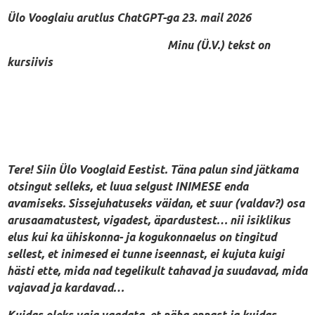
Ülo Vooglaiu arutlus ChatGPT-ga 23. mail 2026
Minu (Ü.V.) tekst on
kursiivis
Tere! Siin Ülo Vooglaid Eestist. Täna palun sind jätkama
otsingut selleks, et luua selgust INIMESE enda
avamiseks. Sissejuhatuseks väidan, et suur (valdav?) osa
arusaamatustest, vigadest, äpardustest… nii isiklikus
elus kui ka ühiskonna- ja kogukonnaelus on tingitud
sellest, et inimesed ei tunne iseennast, ei kujuta kuigi
hästi ette, mida nad tegelikult tahavad ja suudavad, mida
vajavad ja kardavad…
Kuidas oleks vaja vaadata, et näha ennast ja kuidas