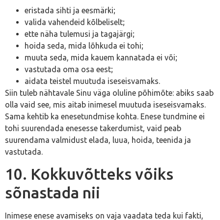
eristada sihti ja eesmärki;
valida vahendeid kõlbeliselt;
ette näha tulemusi ja tagajärgi;
hoida seda, mida lõhkuda ei tohi;
muuta seda, mida kauem kannatada ei või;
vastutada oma osa eest;
aidata teistel muutuda iseseisvamaks.
Siin tuleb nähtavale Sinu väga oluline põhimõte: abiks saab
olla vaid see, mis aitab inimesel muutuda iseseisvamaks.
Sama kehtib ka enesetundmise kohta. Enese tundmine ei
tohi suurendada enesesse takerdumist, vaid peab
suurendama valmidust elada, luua, hoida, teenida ja
vastutada.
10. Kokkuvõtteks võiks
sõnastada nii
Inimese enese avamiseks on vaja vaadata teda kui fakti,