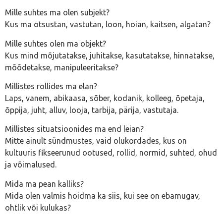
Mille suhtes ma olen subjekt?
Kus ma otsustan, vastutan, loon, hoian, kaitsen, algatan?
Mille suhtes olen ma objekt?
Kus mind mõjutatakse, juhitakse, kasutatakse, hinnatakse,
mõõdetakse, manipuleeritakse?
Millistes rollides ma elan?
Laps, vanem, abikaasa, sõber, kodanik, kolleeg, õpetaja,
õppija, juht, alluv, looja, tarbija, pärija, vastutaja.
Millistes situatsioonides ma end leian?
Mitte ainult sündmustes, vaid olukordades, kus on
kultuuris fikseerunud ootused, rollid, normid, suhted, ohud
ja võimalused.
Mida ma pean kalliks?
Mida olen valmis hoidma ka siis, kui see on ebamugav,
ohtlik või kulukas?