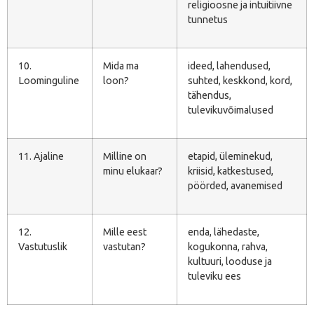
religioosne ja intuitiivne
tunnetus
10.
Mida ma
ideed, lahendused,
Loominguline
loon?
suhted, keskkond, kord,
tähendus,
tulevikuvõimalused
11. Ajaline
Milline on
etapid, üleminekud,
minu elukaar?
kriisid, katkestused,
pöörded, avanemised
12.
Mille eest
enda, lähedaste,
Vastutuslik
vastutan?
kogukonna, rahva,
kultuuri, looduse ja
tuleviku ees