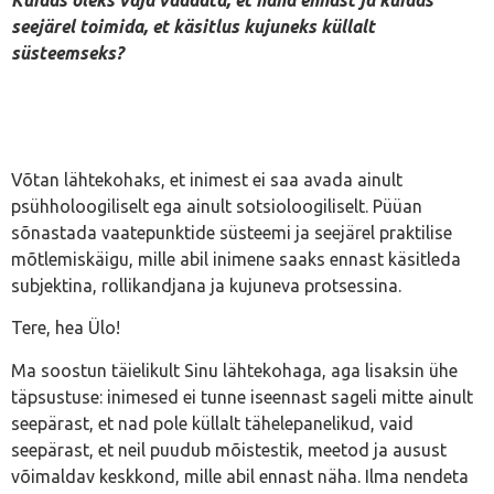
seejärel toimida, et käsitlus kujuneks küllalt
süsteemseks?
Võtan lähtekohaks, et inimest ei saa avada ainult
psühholoogiliselt ega ainult sotsioloogiliselt. Püüan
sõnastada vaatepunktide süsteemi ja seejärel praktilise
mõtlemiskäigu, mille abil inimene saaks ennast käsitleda
subjektina, rollikandjana ja kujuneva protsessina.
Tere, hea Ülo!
Ma soostun täielikult Sinu lähtekohaga, aga lisaksin ühe
täpsustuse: inimesed ei tunne iseennast sageli mitte ainult
seepärast, et nad pole küllalt tähelepanelikud, vaid
seepärast, et neil puudub mõistestik, meetod ja ausust
võimaldav keskkond, mille abil ennast näha. Ilma nendeta