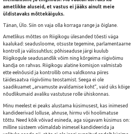
ametlikke aluseid, et vastus ei jääks ainult meie
üldistavaks mõttekäiguks.
Tänan, Ülo. Siin on vaja olla korraga range ja õiglane.
Ametlikus mõttes on Riigikogu ülesanded tõesti väga
kaalukad: seadusloome, otsuste tegemine, parlamentaarne
kontroll ja välissuhtlus; põhiseaduse järgi kuulub
Riigikogule seadusandlik võim ning kõrgeima riigivõimu
kandja on rahvas. Riigikogu alatine komisjon valmistab
ette eelnõusid ja kontrollib oma valdkonna piires
täidesaatva riigivõimu teostamist. Seega ei ole
saadikuamet „arvamuste avaldamise koht”, vaid üks kõige
nõudlikumaid avaliku vastutuse rolle ühiskonnas.
Minu meelest ei peaks alustama küsimusest, kas inimesed
kandideerivad lolluse, ahnuse, hirmu või hoolimatuse
tõttu. Need kõik võivad esineda, aga sügavam küsimus on:
milline süsteem võimaldab inimesel kandideerida ja