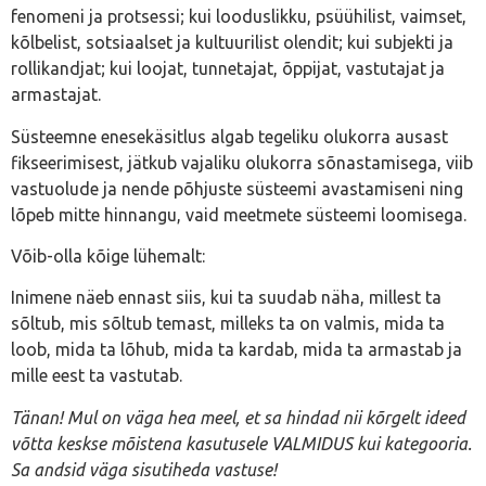
fenomeni ja protsessi; kui looduslikku, psüühilist, vaimset,
kõlbelist, sotsiaalset ja kultuurilist olendit; kui subjekti ja
rollikandjat; kui loojat, tunnetajat, õppijat, vastutajat ja
armastajat.
Süsteemne enesekäsitlus algab tegeliku olukorra ausast
fikseerimisest, jätkub vajaliku olukorra sõnastamisega, viib
vastuolude ja nende põhjuste süsteemi avastamiseni ning
lõpeb mitte hinnangu, vaid meetmete süsteemi loomisega.
Võib-olla kõige lühemalt:
Inimene näeb ennast siis, kui ta suudab näha, millest ta
sõltub, mis sõltub temast, milleks ta on valmis, mida ta
loob, mida ta lõhub, mida ta kardab, mida ta armastab ja
mille eest ta vastutab.
Tänan! Mul on väga hea meel, et sa hindad nii kõrgelt ideed
võtta keskse mõistena kasutusele VALMIDUS kui kategooria.
Sa andsid väga sisutiheda vastuse!