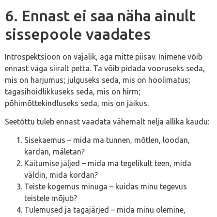
6. Ennast ei saa näha ainult
sissepoole vaadates
Introspektsioon on vajalik, aga mitte piisav. Inimene võib
ennast väga siiralt petta. Ta võib pidada vooruseks seda,
mis on harjumus; julguseks seda, mis on hoolimatus;
tagasihoidlikkuseks seda, mis on hirm;
põhimõttekindluseks seda, mis on jäikus.
Seetõttu tuleb ennast vaadata vähemalt nelja allika kaudu:
Sisekaemus – mida ma tunnen, mõtlen, loodan,
kardan, mäletan?
Käitumise jäljed – mida ma tegelikult teen, mida
väldin, mida kordan?
Teiste kogemus minuga – kuidas minu tegevus
teistele mõjub?
Tulemused ja tagajärjed – mida minu olemine,