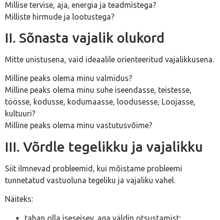
Millise tervise, aja, energia ja teadmistega?
Milliste hirmude ja lootustega?
II. Sõnasta vajalik olukord
Mitte unistusena, vaid ideaalile orienteeritud vajalikkusena.
Milline peaks olema minu valmidus?
Milline peaks olema minu suhe iseendasse, teistesse,
töösse, kodusse, kodumaasse, loodusesse, Loojasse,
kultuuri?
Milline peaks olema minu vastutusvõime?
III. Võrdle tegelikku ja vajalikku
Siit ilmnevad probleemid, kui mõistame probleemi
tunnetatud vastuoluna tegeliku ja vajaliku vahel.
Näiteks:
tahan olla iseseisev, aga väldin otsustamist;