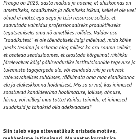
Praegu on 2026. aasta maikuu ja näeme, et ühiskonnas on
ametnikeks, saadikuteks ja nõunikeks isikud, kellel ei ole veel
olnud ei mõtet ega aega ja teisi ressursse selleks, et
saavutada valmidus professionaalseks produktiivseks
tegutsemiseks oma nö ametlikes rollides. Valdav osa
“saadikutest” ei ole tõenäoliselt iialgi mõelnud, mida kõike
peaks teadma ja oskama ning millest ka aru saama selleks,
et osaleda seadusloomes, et teostada kõrgeimat riiklikku
järelevalvet kõigi põhiseaduslike institutsioonide tegevuse ja
tulemuste-tagajärgede üle, või esindada riiki ja rahvast
rahvusvahelises suhtluses, rääkimata oma maa elanikkonna
elu ja elukeskkonna hoidmisest. Mis sa arvad, kas inimesed
soostuvad kandideerima hoolimatuse, lolluse, ahnuse,
hirmu, või millegi muu tõttu? Kuidas toimida, et inimesed
suudaksid ja tahaksid olla adekvaatsed?
Siin tuleb väga ettevaatlikult eristada motiive,
mehhanisme ja tingimusi. Ma vaatan korraks ka