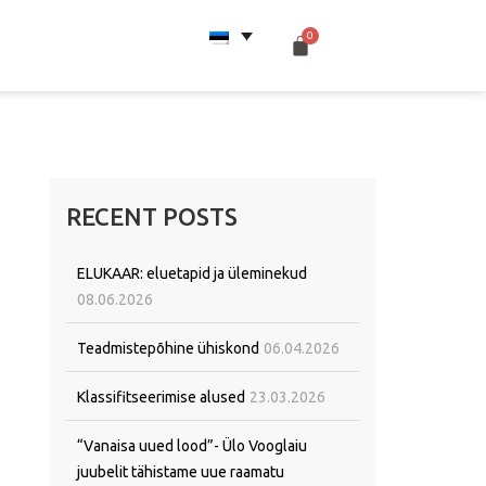
RECENT POSTS
ELUKAAR: eluetapid ja üleminekud
08.06.2026
Teadmistepõhine ühiskond
06.04.2026
Klassifitseerimise alused
23.03.2026
“Vanaisa uued lood”- Ülo Vooglaiu
juubelit tähistame uue raamatu