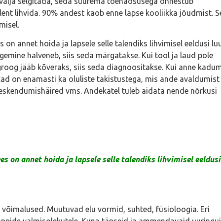
e välja selgitada, seda suurema tõenäosusega õnnestub
nt lihvida. 90% andest kaob enne lapse kooliikka jõudmist. S
misel.
on annet hoida ja lapsele selle talendiks lihvimisel eeldusi lu
gemine halveneb, siis seda märgatakse. Kui tool ja laud pole
lgroog jääb kõveraks, siis seda diagnoositakse. Kui anne kadu
dekad on enamasti ka oluliste takistustega, mis ande avaldumist
 keskendumishäired vms. Andekatel tuleb aidata nende nõrkusi
 on annet hoida ja lapsele selle talendiks lihvimisel eeldusi
 võimalused. Muutuvad elu vormid, suhted, füsioloogia. Eri
tappide valmisolekutele. Kuna täpseid ja ammendavaid uuringu