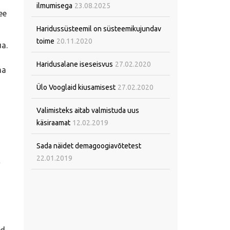
ilmumisega
23.08.2025
ee
Haridussüsteemil on süsteemikujundav
toime
20.11.2020
ua.
Haridusalane iseseisvus
27.02.2020
ma
Ülo Vooglaid kiusamisest
27.02.2020
Valimisteks aitab valmistuda uus
käsiraamat
12.02.2019
Sada näidet demagoogiavõtetest
22.01.2019
id