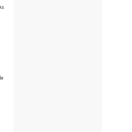
eks
le