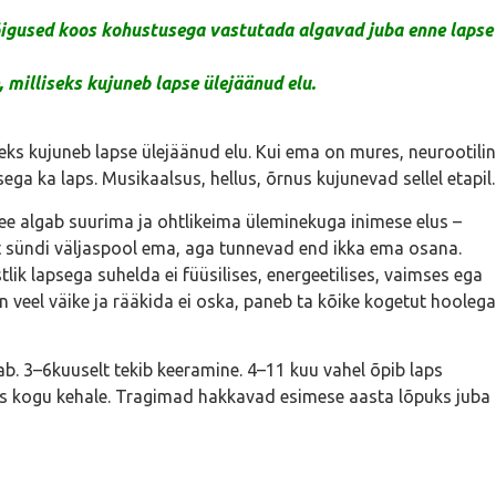
 õigused koos kohustusega vastutada algavad juba enne lapse
 milliseks kujuneb lapse ülejäänud elu.
eks kujuneb lapse ülejäänud elu. Kui ema on mures, neurootilin
ega ka laps. Musikaalsus, hellus, õrnus kujunevad sellel etapil.
ee algab suurima ja ohtlikeima üleminekuga inimese elus –
st sündi väljaspool ema, aga tunnevad end ikka ema osana.
lik lapsega suhelda ei füüsilises, energeetilises, vaimses ega
n veel väike ja rääkida ei oska, paneb ta kõike kogetut hoolega
b. 3–6kuuselt tekib keeramine. 4–11 kuu vahel õpib laps
s kogu kehale. Tragimad hakkavad esimese aasta lõpuks juba