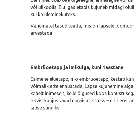
või ülikoolis. Elu igas etapis kujuneb midagi olu
kui ka üleminekuteks.
Vanematel tasub teada, mis on lapsele loomuom
arvestada.
Embrüoetapp ja imikuiga, kuni 1aastane
Esimene eluetapp, n-ö embrüoetapp, kestab kuni 
võimalik ette ennustada. Lapse kujunemine alga
kahelt inimeselt, kelle õigused koos kohustuseg
tervistkahjustavad eluviisid, stress – eriti eost
lapse sünniks.