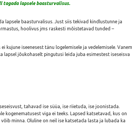
l tagada lapsele baasturvalisus.
 lapsele baasturvalisus. Just siis tekivad kindlustunne ja
, armastus, hoolivus jms raskesti mõistetavad tunded –
 ei kujune iseenesest tänu logelemisele ja vedelemisele. Vane
a lapsel jõukohaselt pingutusi leida juba esimestest iseseisva
seisvust, tahavad ise süüa, ise riietuda, ise joonistada.
ale kogenematusest viga ei teeks. Lapsed katsetavad, kus on
 võib minna. Oluline on neil ise katsetada lasta ja lubada ka