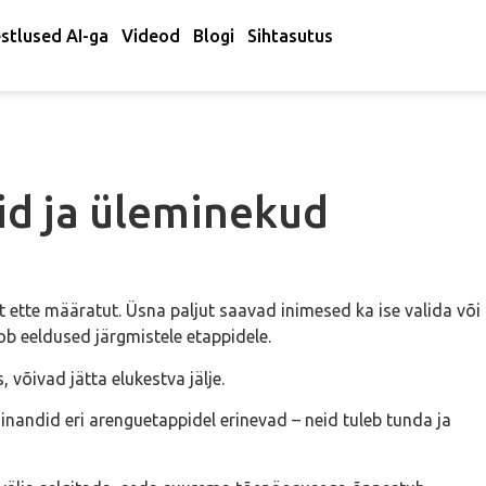
stlused AI-ga
Videod
Blogi
Sihtasutus
d ja üleminekud
t ette määratut. Üsna paljut saavad inimesed ka ise valida või
oob eeldused järgmistele etappidele.
 võivad jätta elukestva jälje.
inandid eri arenguetappidel erinevad – neid tuleb tunda ja