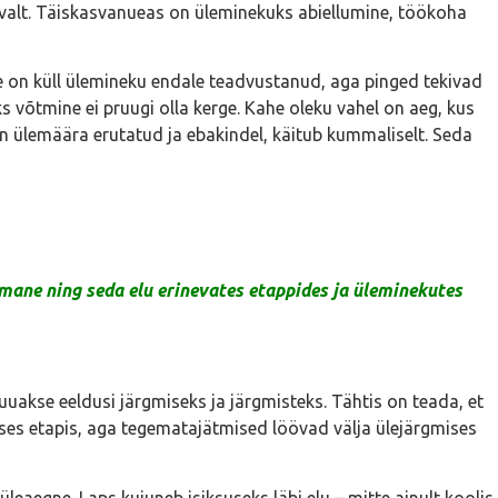
evalt. Täiskasvanueas on üleminekuks abiellumine, töökoha
e on küll ülemineku endale teadvustanud, aga pinged tekivad
ks võtmine ei pruugi olla kerge. Kahe oleku vahel on aeg, kus
n ülemäära erutatud ja ebakindel, käitub kummaliselt. Seda
mane ning seda elu erinevates etappides ja üleminekutes
uuakse eeldusi järgmiseks ja järgmisteks. Tähtis on teada, et
ises etapis, aga tegematajätmised löövad välja ülejärgmises
leaegne. Laps kujuneb isiksuseks läbi elu – mitte ainult koolis