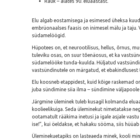
Rauk – alates 90. eluaastast.
Elu algab eostamisega ja esimesed üheksa kuud
embrüonaalses faasis on inimesel mälu ja taju.
südamelöögid.
Hüpotees on, et neurootilisus, hellus, õrnus, m
tuleviku osas, on suur tõenäosus, et ka vastsün
südamelööke tunda-kuulda. Hüljatud vastsündin
vastsündinutele on märgatud, et ebakindlusest 
Elu koosneb etappidest, kuid kõige raskemad on 
juba sündimine siia ilma – sündimine väljapoole
Järgmine üleminek tuleb kusagil kolmanda eluaas
koolieelikuiga. Seda üleminekut nimetatakse nega
ootamatult rääkima inetusi ja igale asjale vast
ise!”, kui öeldakse, et hakaku sööma, siis hüüab 
Üleminekuetapiks on lasteaeda minek, kooli min