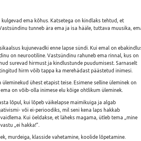
 kulgevad ema kõhus. Katsetega on kindlaks tehtud, et
 Vastsündinu tunneb ära ema ja isa hääle, tuttava muusika, em
usikaalsus kujunevadki enne lapse sündi. Kui emal on ebakindlu
dinu on neurootiline. Vastsündinu rahuneb ema rinnal, kus on
ud surevad hirmust ja kindlustunde puudumisest. Sarnaselt
tingitud hirm võib tappa ka merehädast päästetud inimesi.
üleminekud ühest etapist teise. Esimene selline üleminek on
 ema on võib-olla inimese elu kõige ohtlikum üleminek.
ta lõpul, kui lõpeb väikelapse maimikuiga ja algab
tivismi- või ei-perioodiks, mil seni kena laps hakkab
u vaidlema. Kui öeldakse, et läheks magama, ütleb tema „mine
vastu „ei hakka!”.
ek, murdeiga, klasside vahetamine, koolide lõpetamine.