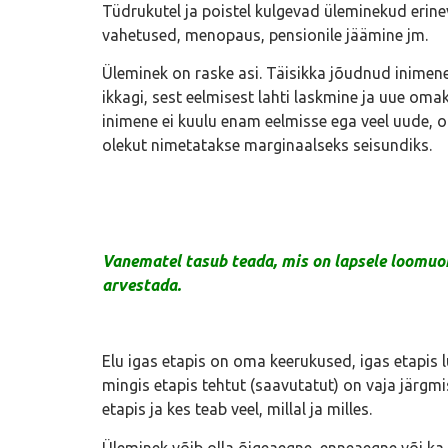
Tüdrukutel ja poistel kulgevad üleminekud erin
vahetused, menopaus, pensionile jäämine jm.
Üleminek on raske asi. Täisikka jõudnud inimen
ikkagi, sest eelmisest lahti laskmine ja uue oma
inimene ei kuulu enam eelmisse ega veel uude, o
olekut nimetatakse marginaalseks seisundiks.
Vanematel tasub teada, mis on lapsele loomuo
arvestada.
Elu igas etapis on oma keerukused, igas etapis l
mingis etapis tehtut (saavutatut) on vaja järgm
etapis ja kes teab veel, millal ja milles.
Üleminek võib olla õigeaegne, enneaegne või ka ü