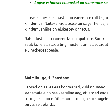
Lapse esimesel eluaastal on vanemate rol
Lapse esimesel eluaastal on vanemate roll tagada
kiindumus. Näiteks leidlapsele on sageli hellus
kiindumushäire on elukestev õnnetus.
Rahuldust saab inimene läbi pingutuste. Südikus
saab kohe alustada tingimuste loomist, et aidat
elu hetkedest peale.
Maimikuiga, 1–3aastane
Lapsed on selles eas kohmakad, kuid nõuavad ise
Vanematele on see keeruline aeg, et lapsed end
piirid ja kus on mõõt – mida tohib ja kui kaugele
turvaliselt eksida.