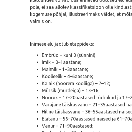
pole, ei saa allolev klassifikatsioon olla kindla
kogemuse põhjal, illustreerimaks väidet, et mõ
valmis on.
Inimese elu jaotub etappideks:
Embrüo – kuni 0 (sünnini);
Imik – 0–1aastane;
Maimik – 1–3aastane;
Koolieelik – 4–6aastane;
Kainik (noorem kooliiga) – 7–12;
Mürsik (murdeiga) – 13–16;
Nooruk – 17–20aastased tüdrukud ja 17–2
Varajane täiskasvanu – 21–35aastased na
Hiline täiskasvanu – 36–55aastased nais
Elatanu – 56–70aastased naised ja 61–70
Vanur – 71–90aastased;