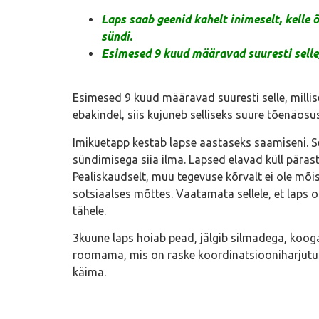
Laps saab geenid kahelt inimeselt, kelle
sündi.
Esimesed 9 kuud määravad suuresti selle,
Esimesed 9 kuud määravad suuresti selle, millis
ebakindel, siis kujuneb selliseks suure tõenäosus
Imikuetapp kestab lapse aastaseks saamiseni. S
sündimisega siia ilma. Lapsed elavad küll pära
Pealiskaudselt, muu tegevuse kõrvalt ei ole mõist
sotsiaalses mõttes. Vaatamata sellele, et laps o
tähele.
3kuune laps hoiab pead, jälgib silmadega, kooga
roomama, mis on raske koordinatsiooniharjutu
käima.