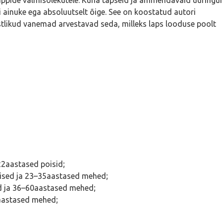
sti ainuke ega absoluutselt õige. See on koostatud autori
istlikud vanemad arvestavad seda, milleks laps looduse poolt
2aastased poisid;
ised ja 23–35aastased mehed;
ed ja 36–60aastased mehed;
aastased mehed;