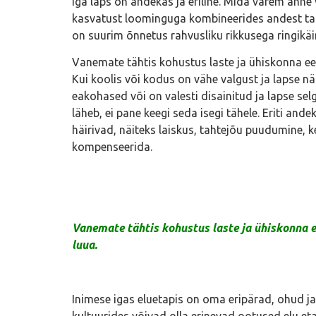
Iga laps on andekas ja eriline. Mida varem ann
kasvatust loominguga kombineerides andest tale
on suurim õnnetus rahvusliku rikkusega ringikäi
Vanemate tähtis kohustus laste ja ühiskonna ees 
Kui koolis või kodus on vähe valgust ja lapse nä
eakohased või on valesti disainitud ja lapse se
läheb, ei pane keegi seda isegi tähele. Eriti an
häirivad, näiteks laiskus, tahtejõu puudumine,
kompenseerida.
Vanemate tähtis kohustus laste ja ühiskonna ees
luua.
Inimese igas eluetapis on oma eripärad, ohud ja
kultuurides võivad olla erinevad ootused elu e