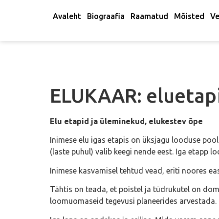
Avaleht
Biograafia
Raamatud
Mõisted
Ve
ELUKAAR: eluetapi
Elu etapid ja üleminekud, elukestev õpe
Inimese elu igas etapis on üksjagu looduse pool
(laste puhul) valib keegi nende eest. Iga etapp l
Inimese kasvamisel tehtud vead, eriti noores eas,
Tähtis on teada, et poistel ja tüdrukutel on dom
loomuomaseid tegevusi planeerides arvestada.