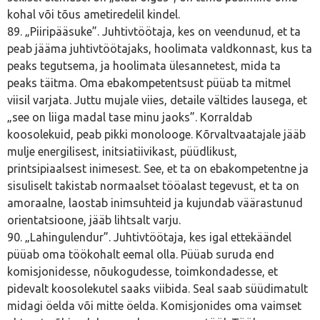
kohal või tõus ametiredelil kindel.
89. „Piiripääsuke”. Juhtivtöötaja, kes on veendunud, et ta
peab jääma juhtivtöötajaks, hoolimata valdkonnast, kus ta
peaks tegutsema, ja hoolimata ülesannetest, mida ta
peaks täitma. Oma ebakompetentsust püüab ta mitmel
viisil varjata. Juttu mujale viies, detaile vältides lausega, et
„see on liiga madal tase minu jaoks”. Korraldab
koosolekuid, peab pikki monolooge. Kõrvaltvaatajale jääb
mulje energilisest, initsiatiivikast, püüdlikust,
printsipiaalsest inimesest. See, et ta on ebakompetentne ja
sisuliselt takistab normaalset tööalast tegevust, et ta on
amoraalne, laostab inimsuhteid ja kujundab väärastunud
orientatsioone, jääb lihtsalt varju.
90. „Lahingulendur”. Juhtivtöötaja, kes igal ettekäändel
püüab oma töökohalt eemal olla. Püüab suruda end
komisjonidesse, nõukogudesse, toimkondadesse, et
pidevalt koosolekutel saaks viibida. Seal saab süüdimatult
midagi öelda või mitte öelda. Komisjonides oma vaimset