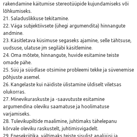
rakendamine käitumise stereotüüpide kujundamiseks või
lõhkumiseks.
21. Saladuslikkuse tekitamine.
22. Väga subjektiivsete (ühegi argumendita) hinnangute
andmine.
23. Käsitletava küsimuse segaseks ajamine, selle tähtsuse,
uudsuse, ulatuse jm segiläbi käsitlemine.
24. Oma mõtete, hinnangute, huvide esitamine teiste
omade pähe.
25. Süü ja süüdlase otsimine probleemi tekke ja süvenemise
põhjuste asemel.
26. Kangelaste kui näidiste ülistamine üldiselt viletsas
olukorras.
27. Minevikuraskuste ja -saavutuste esitamine
argumendina oleviku saamatuse ja hoolimatuse
varjamiseks.
28. Tulevikupiltide maalimine, juhtimaks tähelepanu
kõrvale oleviku raskustelt, juhtimisvigadelt.
29. Enesekriitika, vältimaks teiste sisulist analüüsi ja