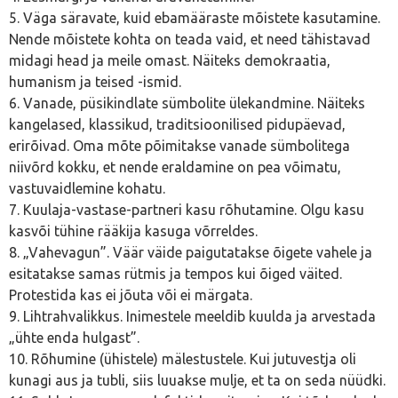
5. Väga säravate, kuid ebamääraste mõistete kasutamine.
Nende mõistete kohta on teada vaid, et need tähistavad
midagi head ja meile omast. Näiteks demokraatia,
humanism ja teised -ismid.
6. Vanade, püsikindlate sümbolite ülekandmine. Näiteks
kangelased, klassikud, traditsioonilised pidupäevad,
erirõivad. Oma mõte põimitakse vanade sümbolitega
niivõrd kokku, et nende eraldamine on pea võimatu,
vastuvaidlemine kohatu.
7. Kuulaja-vastase-partneri kasu rõhutamine. Olgu kasu
kasvõi tühine rääkija kasuga võrreldes.
8. „Vahevagun”. Väär väide paigutatakse õigete vahele ja
esitatakse samas rütmis ja tempos kui õiged väited.
Protestida kas ei jõuta või ei märgata.
9. Lihtrahvalikkus. Inimestele meeldib kuulda ja arvestada
„ühte enda hulgast”.
10. Rõhumine (ühistele) mälestustele. Kui jutuvestja oli
kunagi aus ja tubli, siis luuakse mulje, et ta on seda nüüdki.