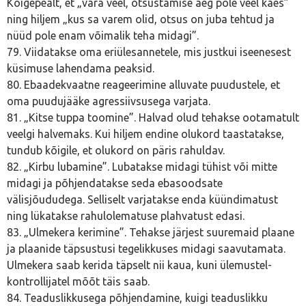
Kõigepealt, et „vara veel, otsustamise aeg pole veel käes”
ning hiljem „kus sa varem olid, otsus on juba tehtud ja
nüüd pole enam võimalik teha midagi”.
79. Viidatakse oma eriülesannetele, mis justkui iseenesest
küsimuse lahendama peaksid.
80. Ebaadekvaatne reageerimine alluvate puudustele, et
oma puudujääke agressiivsusega varjata.
81. „Kitse tuppa toomine”. Halvad olud tehakse ootamatult
veelgi halvemaks. Kui hiljem endine olukord taastatakse,
tundub kõigile, et olukord on päris rahuldav.
82. „Kirbu lubamine”. Lubatakse midagi tühist või mitte
midagi ja põhjendatakse seda ebasoodsate
välisjõududega. Selliselt varjatakse enda küündimatust
ning lükatakse rahulolematuse plahvatust edasi.
83. „Ulmekera kerimine”. Tehakse järjest suuremaid plaane
ja plaanide täpsustusi tegelikkuses midagi saavutamata.
Ulmekera saab kerida täpselt nii kaua, kuni ülemustel-
kontrollijatel mõõt täis saab.
84. Teaduslikkusega põhjendamine, kuigi teaduslikku