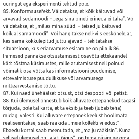
uuringut ega eksperimenti tehtud pole.
85. Konformsusefekt. Väidetakse, et kõik käituvad või
arvavad sedamoodi – „ega sina ometi erineda ei taha”. Või
väidetakse, et „milles mina süüdi – teised ju käituvad
kõikjal samamoodi”. Või hangitakse neli-viis eeskõnelejat,
kes sama kokkulepitud juttu ajavad – tekitatakse
situatsioon, kus eriarvamuse esitamine on piinlik.86.
Inimesed pannakse otsustamisest osavõtu ettekäändel
kätt tõstma küsimustes, mille arutamisest neil polnud
võimalik osa võtta kas informatsiooni puudumise,
ettevalmistuse puudulikkuse või arvamusega
mittearvestamise tõttu.
87. Kui näed ühehäälset otsust, otsi despooti või petist.
88. Kui ülemusel õnnestub kõik alluvate ettepanekud tagasi
tõrjuda, pole tal karta, et ta eksib ja teeb (lubab teha)
midagi valesti. Kui alluvate ettepanek keelust hoolimata
realiseeritakse, saab rääkida „meie kollektiivi edust”.
Ebaedu korral saab meenutada, et „ma ju rääkisin”. Kuna
sellisel ülemusel on „alati õigus”, on tema püsimine oma