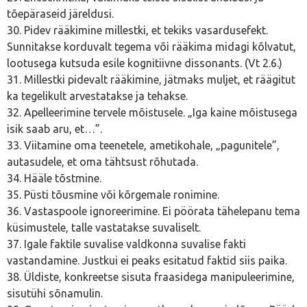
tõepäraseid järeldusi.
30. Pidev rääkimine millestki, et tekiks vasardusefekt.
Sunnitakse korduvalt tegema või rääkima midagi kõlvatut,
lootusega kutsuda esile kognitiivne dissonants. (Vt 2.6.)
31. Millestki pidevalt rääkimine, jätmaks muljet, et räägitut
ka tegelikult arvestatakse ja tehakse.
32. Apelleerimine tervele mõistusele. „Iga kaine mõistusega
isik saab aru, et…”.
33. Viitamine oma teenetele, ametikohale, „pagunitele”,
autasudele, et oma tähtsust rõhutada.
34. Hääle tõstmine.
35. Püsti tõusmine või kõrgemale ronimine.
36. Vastaspoole ignoreerimine. Ei pöörata tähelepanu tema
küsimustele, talle vastatakse suvaliselt.
37. Igale faktile suvalise valdkonna suvalise fakti
vastandamine. Justkui ei peaks esitatud faktid siis paika.
38. Üldiste, konkreetse sisuta fraasidega manipuleerimine,
sisutühi sõnamulin.