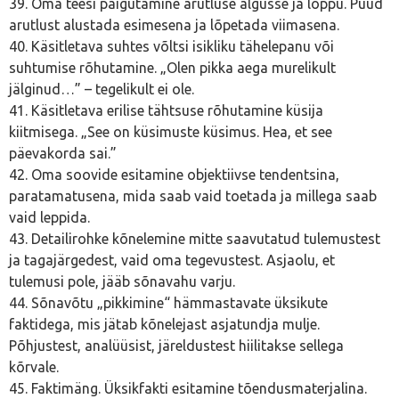
39. Oma teesi paigutamine arutluse algusse ja lõppu. Püüd
arutlust alustada esimesena ja lõpetada viimasena.
40. Käsitletava suhtes võltsi isikliku tähelepanu või
suhtumise rõhutamine. „Olen pikka aega murelikult
jälginud…” – tegelikult ei ole.
41. Käsitletava erilise tähtsuse rõhutamine küsija
kiitmisega. „See on küsimuste küsimus. Hea, et see
päevakorda sai.”
42. Oma soovide esitamine objektiivse tendentsina,
paratamatusena, mida saab vaid toetada ja millega saab
vaid leppida.
43. Detailirohke kõnelemine mitte saavutatud tulemustest
ja tagajärgedest, vaid oma tegevustest. Asjaolu, et
tulemusi pole, jääb sõnavahu varju.
44. Sõnavõtu „pikkimine“ hämmastavate üksikute
faktidega, mis jätab kõnelejast asjatundja mulje.
Põhjustest, analüüsist, järeldustest hiilitakse sellega
kõrvale.
45. Faktimäng. Üksikfakti esitamine tõendusmaterjalina.