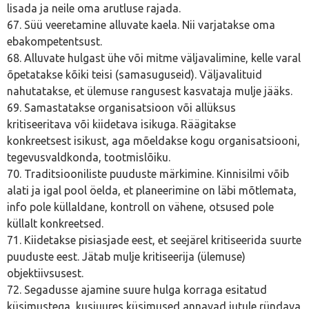
lisada ja neile oma arutluse rajada.
67. Süü veeretamine alluvate kaela. Nii varjatakse oma
ebakompetentsust.
68. Alluvate hulgast ühe või mitme väljavalimine, kelle varal
õpetatakse kõiki teisi (samasuguseid). Väljavalituid
nahutatakse, et ülemuse rangusest kasvataja mulje jääks.
69. Samastatakse organisatsioon või allüksus
kritiseeritava või kiidetava isikuga. Räägitakse
konkreetsest isikust, aga mõeldakse kogu organisatsiooni,
tegevusvaldkonda, tootmislõiku.
70. Traditsiooniliste puuduste märkimine. Kinnisilmi võib
alati ja igal pool öelda, et planeerimine on läbi mõtlemata,
info pole küllaldane, kontroll on vähene, otsused pole
küllalt konkreetsed.
71. Kiidetakse pisiasjade eest, et seejärel kritiseerida suurte
puuduste eest. Jätab mulje kritiseerija (ülemuse)
objektiivsusest.
72. Segadusse ajamine suure hulga korraga esitatud
küsimustega, kusjuures küsimused annavad jutule ründava