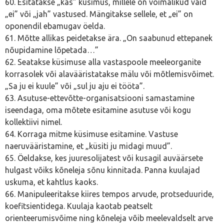
60. Esitatakse „kas” küsimus, millele on võimalikud vaid
„ei” või „jah” vastused. Mängitakse sellele, et „ei” on
oponendil ebamugav öelda.
61. Mõtte allikas peidetakse ära. „On saabunud ettepanek
nõupidamine lõpetada…”
62. Seatakse küsimuse alla vastaspoole meeleorganite
korrasolek või alavääristatakse mälu või mõtlemisvõimet.
„Sa ju ei kuule” või „sul ju aju ei tööta”.
63. Asutuse-ettevõtte-organisatsiooni samastamine
iseendaga, oma mõtete esitamine asutuse või kogu
kollektiivi nimel.
64. Korraga mitme küsimuse esitamine. Vastuse
naeruvääristamine, et „küsiti ju midagi muud”.
65. Öeldakse, kes juuresolijatest või kusagil auväärsete
hulgast võiks kõneleja sõnu kinnitada. Panna kuulajad
uskuma, et kahtlus kaoks.
66. Manipuleeritakse kiires tempos arvude, protseduuride,
koefitsientidega. Kuulaja kaotab peatselt
orienteerumisvõime ning kõneleja võib meelevaldselt arve