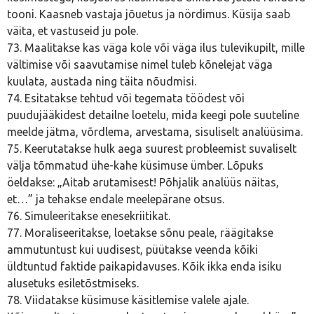
tooni. Kaasneb vastaja jõuetus ja nördimus. Küsija saab
väita, et vastuseid ju pole.
73. Maalitakse kas väga kole või väga ilus tulevikupilt, mille
vältimise või saavutamise nimel tuleb kõnelejat väga
kuulata, austada ning täita nõudmisi.
74. Esitatakse tehtud või tegemata töödest või
puudujääkidest detailne loetelu, mida keegi pole suuteline
meelde jätma, võrdlema, arvestama, sisuliselt analüüsima.
75. Keerutatakse hulk aega suurest probleemist suvaliselt
välja tõmmatud ühe-kahe küsimuse ümber. Lõpuks
öeldakse: „Aitab arutamisest! Põhjalik analüüs näitas,
et…” ja tehakse endale meelepärane otsus.
76. Simuleeritakse enesekriitikat.
77. Moraliseeritakse, loetakse sõnu peale, räägitakse
ammutuntust kui uudisest, püütakse veenda kõiki
üldtuntud faktide paikapidavuses. Kõik ikka enda isiku
alusetuks esiletõstmiseks.
78. Viidatakse küsimuse käsitlemise valele ajale.