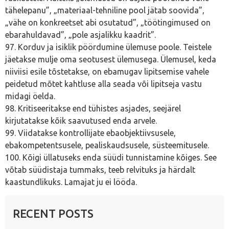
tähelepanu”, „materiaal-tehniline pool jätab soovida”,
„vähe on konkreetset abi osutatud”, „töötingimused on
ebarahuldavad”, „pole asjalikku kaadrit”.
97. Korduv ja isiklik pöördumine ülemuse poole. Teistele
jäetakse mulje oma seotusest ülemusega. Ülemusel, keda
niiviisi esile tõstetakse, on ebamugav lipitsemise vahele
peidetud mõtet kahtluse alla seada või lipitseja vastu
midagi öelda.
98. Kritiseeritakse end tühistes asjades, seejärel
kirjutatakse kõik saavutused enda arvele.
99. Viidatakse kontrollijate ebaobjektiivsusele,
ebakompetentsusele, pealiskaudsusele, süsteemitusele.
100. Kõigi üllatuseks enda süüdi tunnistamine kõiges. See
võtab süüdistaja tummaks, teeb relvituks ja härdalt
kaastundlikuks. Lamajat ju ei lööda.
RECENT POSTS