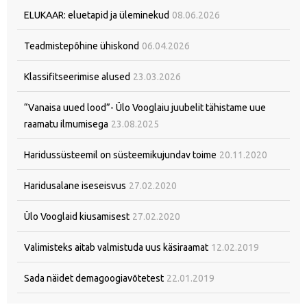
ELUKAAR: eluetapid ja üleminekud
08.06.2026
Teadmistepõhine ühiskond
06.04.2026
Klassifitseerimise alused
23.03.2026
“Vanaisa uued lood”- Ülo Vooglaiu juubelit tähistame uue
raamatu ilmumisega
23.08.2025
Haridussüsteemil on süsteemikujundav toime
20.11.2020
Haridusalane iseseisvus
27.02.2020
Ülo Vooglaid kiusamisest
27.02.2020
Valimisteks aitab valmistuda uus käsiraamat
12.02.2019
Sada näidet demagoogiavõtetest
22.01.2019