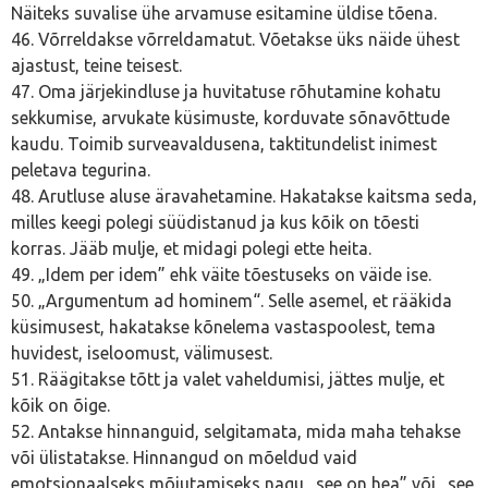
Näiteks suvalise ühe arvamuse esitamine üldise tõena.
46. Võrreldakse võrreldamatut. Võetakse üks näide ühest
ajastust, teine teisest.
47. Oma järjekindluse ja huvitatuse rõhutamine kohatu
sekkumise, arvukate küsimuste, korduvate sõnavõttude
kaudu. Toimib surveavaldusena, taktitundelist inimest
peletava tegurina.
48. Arutluse aluse äravahetamine. Hakatakse kaitsma seda,
milles keegi polegi süüdistanud ja kus kõik on tõesti
korras. Jääb mulje, et midagi polegi ette heita.
49. „Idem per idem” ehk väite tõestuseks on väide ise.
50. „Argumentum ad hominem“. Selle asemel, et rääkida
küsimusest, hakatakse kõnelema vastaspoolest, tema
huvidest, iseloomust, välimusest.
51. Räägitakse tõtt ja valet vaheldumisi, jättes mulje, et
kõik on õige.
52. Antakse hinnanguid, selgitamata, mida maha tehakse
või ülistatakse. Hinnangud on mõeldud vaid
emotsionaalseks mõjutamiseks nagu „see on hea” või „see