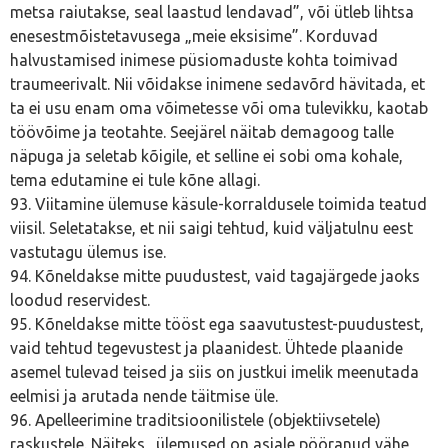
metsa raiutakse, seal laastud lendavad”, või ütleb lihtsa
enesestmõistetavusega „meie eksisime”. Korduvad
halvustamised inimese püsiomaduste kohta toimivad
traumeerivalt. Nii võidakse inimene sedavõrd hävitada, et
ta ei usu enam oma võimetesse või oma tulevikku, kaotab
töövõime ja teotahte. Seejärel näitab demagoog talle
näpuga ja seletab kõigile, et selline ei sobi oma kohale,
tema edutamine ei tule kõne allagi.
93. Viitamine ülemuse käsule-korraldusele toimida teatud
viisil. Seletatakse, et nii saigi tehtud, kuid väljatulnu eest
vastutagu ülemus ise.
94. Kõneldakse mitte puudustest, vaid tagajärgede jaoks
loodud reservidest.
95. Kõneldakse mitte tööst ega saavutustest-puudustest,
vaid tehtud tegevustest ja plaanidest. Ühtede plaanide
asemel tulevad teised ja siis on justkui imelik meenutada
eelmisi ja arutada nende täitmise üle.
96. Apelleerimine traditsioonilistele (objektiivsetele)
raskustele. Näiteks „ülemused on asjale pööranud vähe