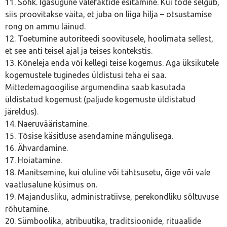
11. Sohk. Igasugune valefaktide esitamine. Kui tõde selgub,
siis proovitakse väita, et juba on liiga hilja – otsustamise
rong on ammu läinud.
12. Toetumine autoriteedi soovitusele, hoolimata sellest,
et see anti teisel ajal ja teises kontekstis.
13. Kõneleja enda või kellegi teise kogemus. Aga üksikutele
kogemustele tuginedes üldistusi teha ei saa.
Mittedemagoogilise argumendina saab kasutada
üldistatud kogemust (paljude kogemuste üldistatud
järeldus).
14. Naeruvääristamine.
15. Tõsise käsitluse asendamine mängulisega.
16. Ähvardamine.
17. Hoiatamine.
18. Manitsemine, kui oluline või tähtsusetu, õige või vale
vaatlusalune küsimus on.
19. Majandusliku, administratiivse, perekondliku sõltuvuse
rõhutamine.
20. Sümboolika, atribuutika, traditsioonide, rituaalide