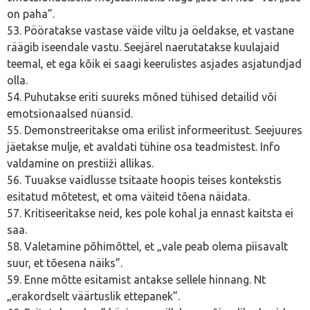
on paha”.
53. Pööratakse vastase väide viltu ja öeldakse, et vastane
räägib iseendale vastu. Seejärel naerutatakse kuulajaid
teemal, et ega kõik ei saagi keerulistes asjades asjatundjad
olla.
54. Puhutakse eriti suureks mõned tühised detailid või
emotsionaalsed nüansid.
55. Demonstreeritakse oma erilist informeeritust. Seejuures
jäetakse mulje, et avaldati tühine osa teadmistest. Info
valdamine on prestiiži allikas.
56. Tuuakse vaidlusse tsitaate hoopis teises kontekstis
esitatud mõtetest, et oma väiteid tõena näidata.
57. Kritiseeritakse neid, kes pole kohal ja ennast kaitsta ei
saa.
58. Valetamine põhimõttel, et „vale peab olema piisavalt
suur, et tõesena näiks”.
59. Enne mõtte esitamist antakse sellele hinnang. Nt
„erakordselt väärtuslik ettepanek”.