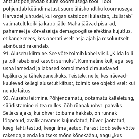
ahtrust põhjendab suure koormusega tööl. Tööl
põhjendab küündimatust suure ühiskondliku koormusega.
Harvadel juhtudel, kui organisatsiooni külastab, „tulistab”
valimatult kõiki ja kaob jälle. Maha jäävad pisarad,
pahameel ja kõrvalseisja demagoogilise efektina kujutlus,
et kange mees, kes operatiivselt asja ajab ja resoluutselt
abinõusid rakendab.
91. Alusetu kiitmine. See võte toimib kahel viisil. „Kiida lolli
ja loll rabab end kasvõi surnuks”. Kummaline küll, aga isegi
üsna lamedad ja labased komplimendid muudavad
leplikuks ja tähelepanelikuks. Teistele, neile, kes näevad-
kuulevad kellegi alusetut kiitust, toimib see objektiivselt kui
nende laitus.
92. Alusetu laitmine. Põhjendamatu, ootamatu kallaletung,
süüdistamine ei tea milles lööb rünnakuohvri pahviks.
Selleks ajaks, kui ohver toibuma hakkab, on rünnak
lõppenud, avalik arvamus kujundatud, hüved jaotatud,
keegi lahti lastud, keegi ilma jäetud. Pärast toob selle võtte
rakendaja enda kaitseks mõne kõnekäänu, nagu „kus