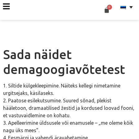
Sada näidet
demagoogiavõtetest
1. Siltide külgekleepimine. Näiteks kellegi nimetamine
urgitsejaks, käsilaseks.
2. Paatose esilekutsumine. Suured sõnad, plekist
hääletoon, dramaatilised žestid ja kordused loovad fooni,
et vastuvaidlemine on kohatu.
3. Apelleerimine üldsusele või enamusele – „me oleme kõik
nagu üks mees”.
4. Eesmärgi ja vahendi äravahetamine.