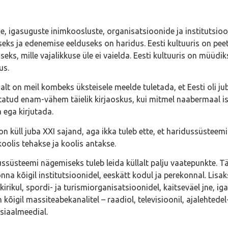
e, igasuguste inimkoosluste, organisatsioonide ja institutsioo
eks ja edenemise eelduseks on haridus. Eesti kultuuris on pee
seks, mille vajalikkuse üle ei vaielda. Eesti kultuuris on müüdi
us.
alt on meil kombeks üksteisele meelde tuletada, et Eesti oli jub
atud enam-vähem täielik kirjaoskus, kui mitmel naabermaal iseg
 ega kirjutada.
n küll juba XXI sajand, aga ikka tuleb ette, et haridussüsteem
oolis tehakse ja koolis antakse.
ssüsteemi nägemiseks tuleb leida küllalt palju vaatepunkte. T
nna kõigil institutsioonidel, eeskätt kodul ja perekonnal. Lisak
, kirikul, spordi- ja turismiorganisatsioonidel, kaitseväel jne, i
 kõigil massiteabekanalitel – raadiol, televisioonil, ajalehtedel
siaalmeedial.