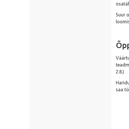
osatäh
Suur o
loomis
Õpp
Väärtu
teadmi
2.8.)
Haridu
saa tö