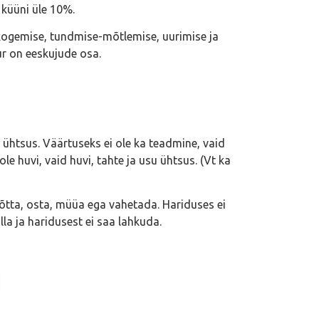
 küüni üle 10%.
kogemise, tundmise-mõtlemise, uurimise ja
ur on eeskujude osa.
 ühtsus. Väärtuseks ei ole ka teadmine, vaid
 huvi, vaid huvi, tahte ja usu ühtsus. (Vt ka
 võtta, osta, müüa ega vahetada. Hariduses ei
la ja haridusest ei saa lahkuda.