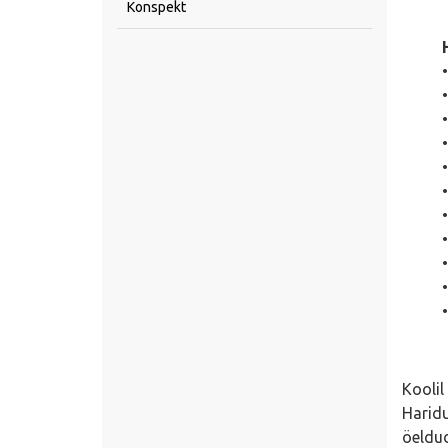
Konspekt
•
Koolil
Harid
öeldud