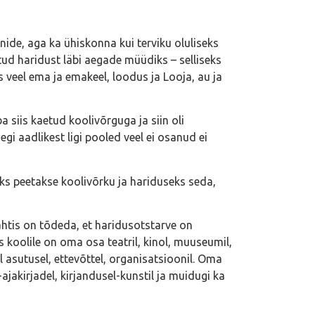
nide, aga ka ühiskonna kui terviku oluliseks
tud haridust läbi aegade müüdiks – selliseks
ks veel ema ja emakeel, loodus ja Looja, au ja
a siis kaetud koolivõrguga ja siin oli
i aadlikest ligi pooled veel ei osanud ei
iks peetakse koolivõrku ja hariduseks seda,
ähtis on tõdeda, et haridusotstarve on
s koolile on oma osa teatril, kinol, muuseumil,
gal asutusel, ettevõttel, organisatsioonil. Oma
-ajakirjadel, kirjandusel-kunstil ja muidugi ka