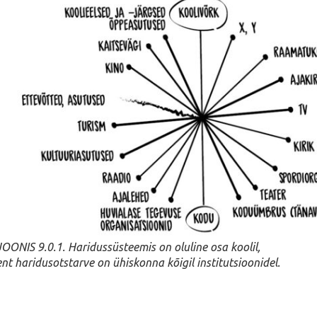
JOONIS 9.0.1. Haridussüsteemis on oluline osa koolil,
ent haridusotstarve on ühiskonna kõigil institutsioonidel.