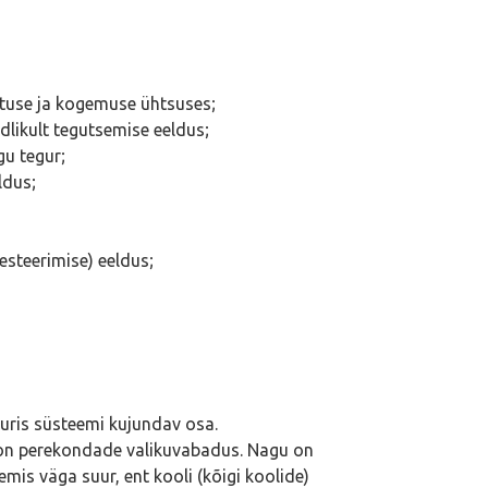
vatuse ja kogemuse ühtsuses;
likult tegutsemise eeldus;
gu tegur;
ldus;
esteerimise) eeldus;
tuuris süsteemi kujundav osa.
on perekondade valikuvabadus. Nagu on
mis väga suur, ent kooli (kõigi koolide)