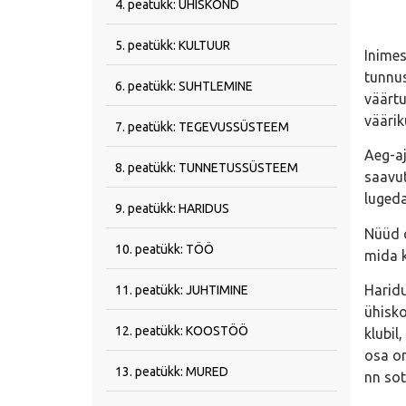
4. peatükk: ÜHISKOND
5. peatükk: KULTUUR
Inimes
tunnus
6. peatükk: SUHTLEMINE
väärtu
väärik
7. peatükk: TEGEVUSSÜSTEEM
Aeg-aj
8. peatükk: TUNNETUSSÜSTEEM
saavut
lugeda
9. peatükk: HARIDUS
Nüüd o
10. peatükk: TÖÖ
mida k
Haridu
11. peatükk: JUHTIMINE
ühisko
12. peatükk: KOOSTÖÖ
klubil
osa on
13. peatükk: MURED
nn sot