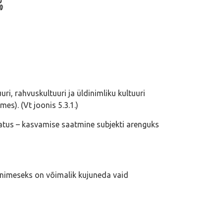
i, rahvuskultuuri ja üldinimliku kultuuri
es). (Vt joonis 5.3.1.)
atus – kasvamise saatmine subjekti arenguks
inimeseks on võimalik kujuneda vaid