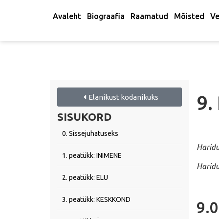
Avaleht
Biograafia
Raamatud
Mõisted
Ve
9.
Elanikust kodanikuks
SISUKORD
0. Sissejuhatuseks
Haridu
1. peatükk: INIMENE
Haridu
2. peatükk: ELU
3. peatükk: KESKKOND
9.0