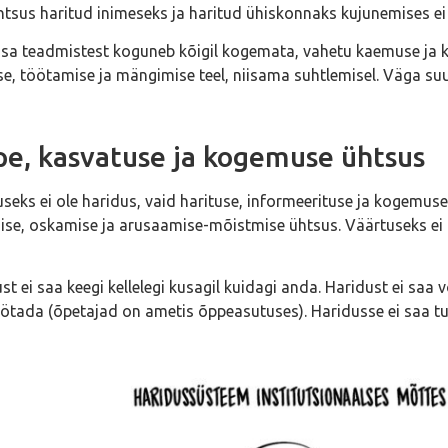
tsus haritud inimeseks ja haritud ühiskonnaks kujunemises ei
sa teadmistest koguneb kõigil kogemata, vahetu kaemuse ja 
e, töötamise ja mängimise teel, niisama suhtlemisel. Väga su
e, kasvatuse ja kogemuse ühtsus
seks ei ole haridus, vaid harituse, informeerituse ja kogemuse
se, oskamise ja arusaamise-mõistmise ühtsus. Väärtuseks ei ole
st ei saa keegi kellelegi kusagil kuidagi anda. Haridust ei saa
ötada (õpetajad on ametis õppeasutuses). Haridusse ei saa tul