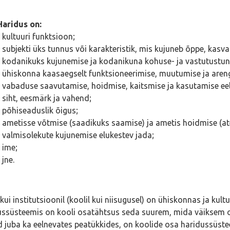
Haridus on:
• kultuuri funktsioon;
• subjekti üks tunnus või karakteristik, mis kujuneb õppe, kas
• kodanikuks kujunemise ja kodanikuna kohuse- ja vastutustund
• ühiskonna kaasaegselt funktsioneerimise, muutumise ja aren
• vabaduse saavutamise, hoidmise, kaitsmise ja kasutamise ee
• siht, eesmärk ja vahend;
• põhiseaduslik õigus;
• ametisse võtmise (saadikuks saamise) ja ametis hoidmise (at
• valmisolekute kujunemise elukestev jada;
• ime;
 jne.
 kui institutsioonil (koolil kui niisugusel) on ühiskonnas ja kul
ussüsteemis on kooli osatähtsus seda suurem, mida väiksem 
 juba ka eelnevates peatükkides, on koolide osa haridussüstee