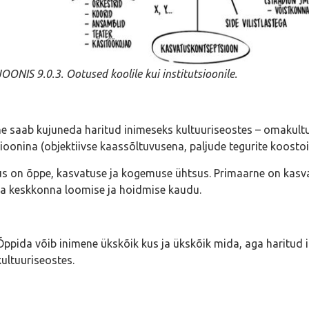
JOONIS 9.0.3. Ootused koolile kui institutsioonile.
e saab kujuneda haritud inimeseks kultuuriseostes – omakultuur
ioonina (objektiivse kaassõltuvusena, paljude tegurite koostoim
s on õppe, kasvatuse ja kogemuse ühtsus. Primaarne on kasv
a keskkonna loomise ja hoidmise kaudu.
Õppida võib inimene ükskõik kus ja ükskõik mida, aga haritud 
kultuuriseostes.